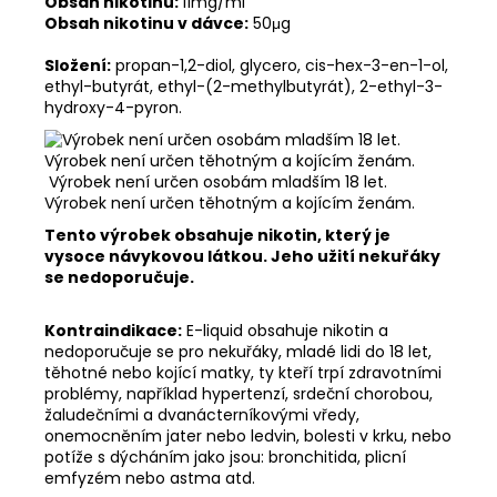
Obsah nikotinu:
11mg/ml
Obsah nikotinu v dávce:
50μg
Složení:
propan-1,2-diol, glycero, cis-hex-3-en-1-ol,
ethyl-butyrát, ethyl-(2-methylbutyrát), 2-ethyl-3-
hydroxy-4-pyron.
Výrobek není určen osobám mladším 18 let.
Výrobek není určen těhotným a kojícím ženám.
Tento výrobek obsahuje nikotin, který je
vysoce návykovou látkou. Jeho užití nekuřáky
se nedoporučuje.
Kontraindikace:
E-liquid obsahuje nikotin a
nedoporučuje se pro nekuřáky, mladé lidi do 18 let,
těhotné nebo kojící matky, ty kteří trpí zdravotními
problémy, například hypertenzí, srdeční chorobou,
žaludečními a dvanácterníkovými vředy,
onemocněním jater nebo ledvin, bolesti v krku, nebo
potíže s dýcháním jako jsou: bronchitida, plicní
emfyzém nebo astma atd.