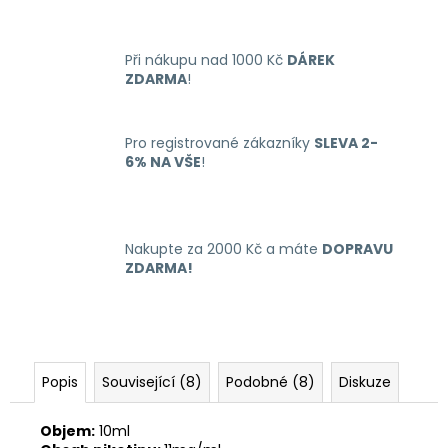
č
u
j
Při nákupu nad 1000 Kč
DÁREK
e
ZDARMA
!
m
e
Pro registrované zákazníky
SLEVA 2-
6% NA VŠE
!
LIO
NANO
PRO
ELEKTRONICKÁ
CIGARETA
Nakupte za 2000 Kč a máte
DOPRAVU
PASSION
ZDARMA!
FRUIT
16MG
169
Kč
Popis
Související (8)
Podobné (8)
Diskuze
Objem:
10ml