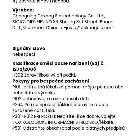
4) Zavřete láhev i nádobu.
Výrobce:
Changning Dekang Biotechnology Co., Ltd.,
B1C1C2D1D2E1E2,NO.39 Shajing 3rd Street. Baoan
Dist.,Shenzhen, China, e-juice@dekangbio.com
Signální slovo
Nebezpečí
Klasifikace směsi podle nařízení (ES) č.
1272/2008
H302 Zdraví škodlivý při požití.
Pokyny pro bezpečné zacházení
P101 Je-li nutná lékařská pomoc, mějte po ruce obal
nebo štítek výrobku.
P102 Uchovávejte mimo dosah dětí.
P264 Po manipulaci důkladně omyjte ruce a
zasažené části těla.
P301+P312 PŘI POŽITÍ: Necítíte-li se dobře, volejte
TOXIKOLOGICKÉ INFORMAČNÍ STŘEDISKO/lékaře.
P501 Odstraňte obsah/obal podle platných předpisů.