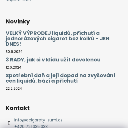
Novinky
VELKÝ VÝPRODEJ liquidů, příchutí a
jednorázových cigaret bez kolků - JEN
DNES!
30.9.2024
3 RADY, jak si v klidu užít dovolenou
12.6.2024
Spotřební daň a její dopad na zvyšování
cen liquidů, bází a příchutí
22.2.2024
Kontakt
info
@
ecigarety-zumi.cz
+420 721 335 333