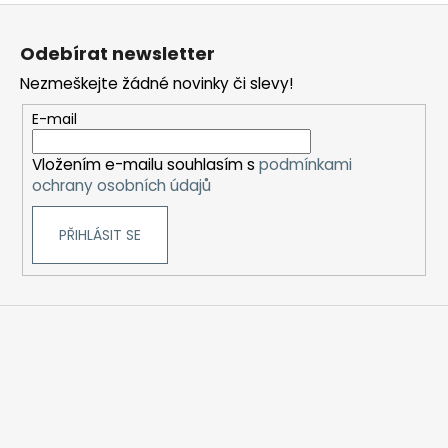
Z
á
Odebírat newsletter
p
Nezmeškejte žádné novinky či slevy!
a
t
E-mail
í
Vložením e-mailu souhlasím s
podmínkami
ochrany osobních údajů
PŘIHLÁSIT SE