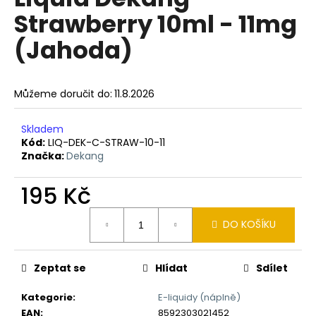
je
a
Strawberry 10ml - 11mg
0,0
z
j
(Jahoda)
5
í
hvězdiček.
t
?
Můžeme doručit do:
11.8.2026
Skladem
Kód:
LIQ-DEK-C-STRAW-10-11
Značka:
Dekang
HLEDAT
195 Kč
Měrná
D
DO KOŠÍKU
cena:
o
p
Zeptat se
Hlídat
Sdílet
o
r
Kategorie
:
E-liquidy (náplně)
u
EAN
:
8592303021452