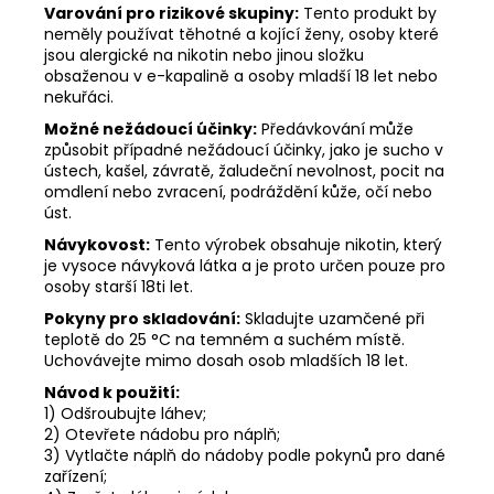
Varování pro rizikové skupiny:
Tento produkt by
neměly používat těhotné a kojící ženy, osoby které
jsou alergické na nikotin nebo jinou složku
obsaženou v e-kapalině a osoby mladší 18 let nebo
nekuřáci.
Možné nežádoucí účinky:
Předávkování může
způsobit případné nežádoucí účinky, jako je sucho v
ústech, kašel, závratě, žaludeční nevolnost, pocit na
omdlení nebo zvracení, podráždění kůže, očí nebo
úst.
Návykovost:
Tento výrobek obsahuje nikotin, který
je vysoce návyková látka a je proto určen pouze pro
osoby starší 18ti let.
Pokyny pro skladování:
Skladujte uzamčené při
teplotě do 25 °C na temném a suchém místě.
Uchovávejte mimo dosah osob mladších 18 let.
Návod k použití:
1) Odšroubujte láhev;
2) Otevřete nádobu pro náplň;
3) Vytlačte náplň do nádoby podle pokynů pro dané
zařízení;