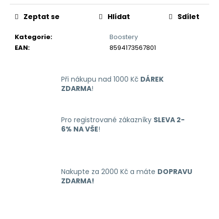
č
u
Zeptat se
Hlídat
Sdílet
j
e
Kategorie
:
Boostery
m
EAN
:
8594173567801
e
Při nákupu nad 1000 Kč
DÁREK
RITCHY
ZDARMA
!
DUO
POD
ELEKTRONICKÁ
CIGARETA
Pro registrované zákazníky
SLEVA 2-
1000MAH
6% NA VŠE
!
BLUE
398
Kč
Nakupte za 2000 Kč a máte
DOPRAVU
ZDARMA!