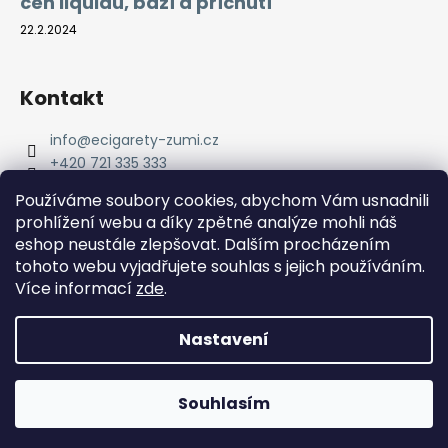
cen liquidů, bází a příchutí
22.2.2024
Kontakt
info
@
ecigarety-zumi.cz
+420 721 335 333
Facebook eCigarety ZUMI
Používáme soubory cookies, abychom Vám usnadnili
prohlížení webu a díky zpětné analýze mohli náš
eshop neustále zlepšovat. Dalším procházením
tohoto webu vyjadřujete souhlas s jejich používáním.
Více informací
zde
.
Nastavení
Vytvořil Shoptet
Copyright 2026
eCigarety ZUMI
. Všechna práva
Doprava ZDARMA od 2000 Kč! Dárek k objednávce od 2500
Souhlasím
vyhrazena.
Kč!