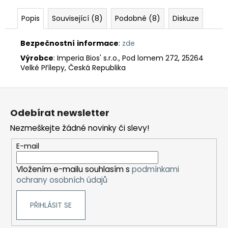
Popis
Související (8)
Podobné (8)
Diskuze
Bezpečnostní
informace
:
zde
Výrobce
: Imperia Bios' s.r.o., Pod lomem 272, 25264
Velké Přílepy, Česká Republika
Z
á
Odebírat newsletter
p
Nezmeškejte žádné novinky či slevy!
a
t
E-mail
í
Vložením e-mailu souhlasím s
podmínkami
ochrany osobních údajů
PŘIHLÁSIT SE