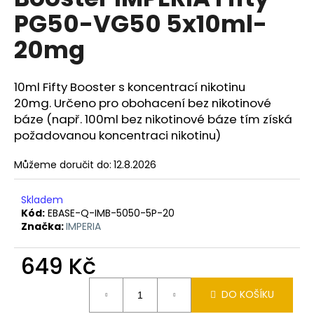
je
a
PG50-VG50 5x10ml-
0,0
z
j
20mg
5
í
hvězdiček.
t
10ml Fifty Booster s koncentrací nikotinu
?
20mg. Určeno pro obohacení bez nikotinové
báze (např. 100ml bez nikotinové báze tím získá
požadovanou koncentraci nikotinu)
HLEDAT
Můžeme doručit do:
12.8.2026
Skladem
Kód:
EBASE-Q-IMB-5050-5P-20
D
Značka:
IMPERIA
o
p
649 Kč
o
r
Měrná
DO KOŠÍKU
cena:
u