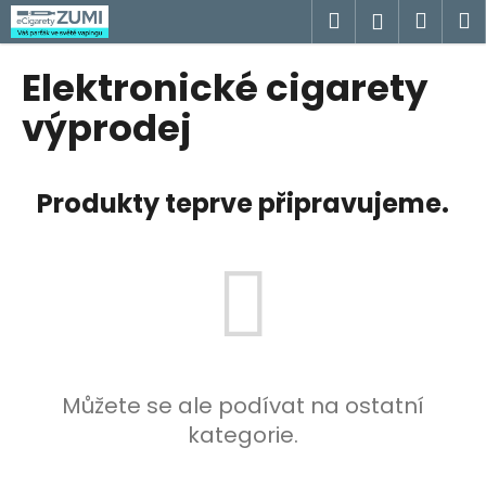
K
Přejít
Hledat
Náku
M
Přihlášen
na
o
obsah
Zpět
Zpět
košík
š
Elektronické cigarety
í
C
výprodej
k
o
p
Produkty teprve připravujeme.
o
t
ř
e
b
u
j
e
Můžete se ale podívat na ostatní
t
kategorie.
e
n