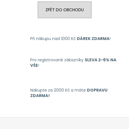
a
ZPĚT DO OBCHODU
j
í
t
?
Při nákupu nad 1000 Kč
DÁREK ZDARMA
!
Pro registrované zákazníky
SLEVA 2-6% NA
VŠE
!
HLEDAT
Nakupte za 2000 Kč a máte
DOPRAVU
D
ZDARMA!
o
p
o
r
Z
u
á