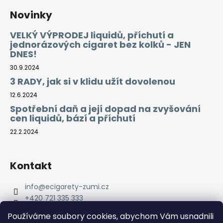
Novinky
VELKÝ VÝPRODEJ liquidů, příchutí a
jednorázových cigaret bez kolků - JEN
DNES!
30.9.2024
3 RADY, jak si v klidu užít dovolenou
12.6.2024
Spotřební daň a její dopad na zvyšování
cen liquidů, bází a příchutí
22.2.2024
Kontakt
info
@
ecigarety-zumi.cz
+420 721 335 333
Facebook eCigarety ZUMI
Používáme soubory cookies, abychom Vám usnadnili