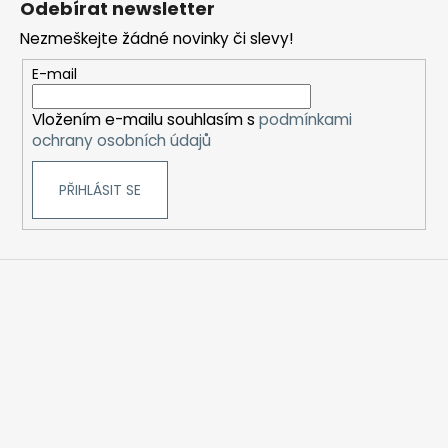
č
Odebírat newsletter
p
u
Nezmeškejte žádné novinky či slevy!
a
j
e
t
E-mail
m
í
e
Vložením e-mailu souhlasím s
podmínkami
ochrany osobních údajů
LIQUID
ARAMAX
PŘIHLÁSIT SE
4PACK
CIGAR
TOBACCO
4X10ML-
18MG
558
Kč