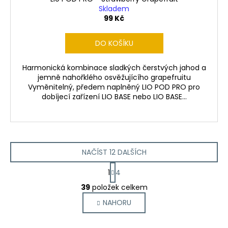
Skladem
99 Kč
DO KOŠÍKU
Harmonická kombinace sladkých čerstvých jahod a
jemně nahořklého osvěžujícího grapefruitu
Vyměnitelný, předem naplněný LIO POD PRO pro
dobíjecí zařízení LIO BASE nebo LIO BASE...
NAČÍST 12 DALŠÍCH
S
1
4
t
O
r
39
položek celkem
v
á
NAHORU
l
n
k
á
o
d