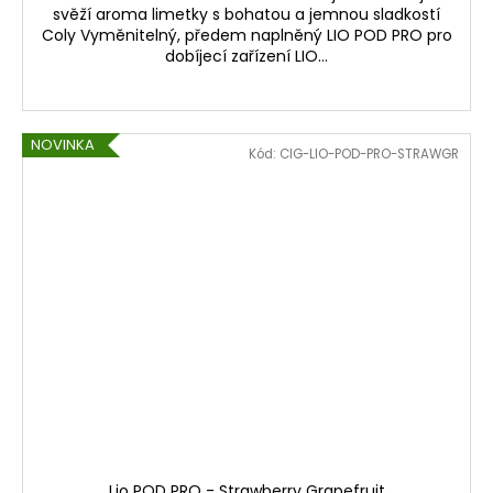
svěží aroma limetky s bohatou a jemnou sladkostí
Coly Vyměnitelný, předem naplněný LIO POD PRO pro
dobíjecí zařízení LIO...
NOVINKA
Kód:
CIG-LIO-POD-PRO-STRAWGR
Lio POD PRO - Strawberry Grapefruit