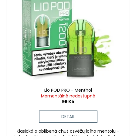
ý
o
p
d
i
u
s
k
p
t
r
ů
o
d
u
k
t
ů
Lio POD PRO - Menthol
Momentálně nedostupné
99 Kč
DETAIL
Klasická a oblíbená chuť osvěžujícího mentolu -