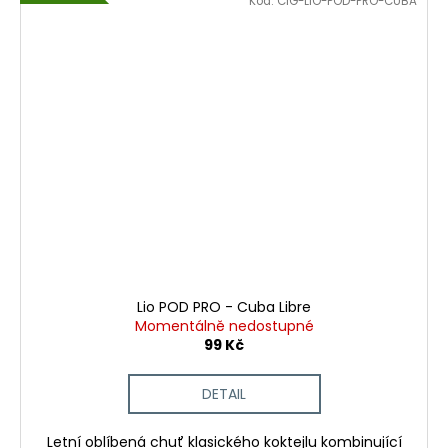
Kód:
CIG-LIO-POD-PRO-CUBA
Lio POD PRO - Cuba Libre
Momentálně nedostupné
99 Kč
DETAIL
Letní oblíbená chuť klasického koktejlu kombinující