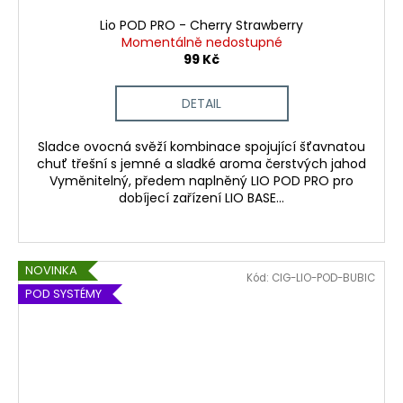
Lio POD PRO - Cherry Strawberry
Momentálně nedostupné
99 Kč
DETAIL
Sladce ovocná svěží kombinace spojující šťavnatou
chuť třešní s jemné a sladké aroma čerstvých jahod
Vyměnitelný, předem naplněný LIO POD PRO pro
dobíjecí zařízení LIO BASE...
NOVINKA
Kód:
CIG-LIO-POD-BUBIC
POD SYSTÉMY