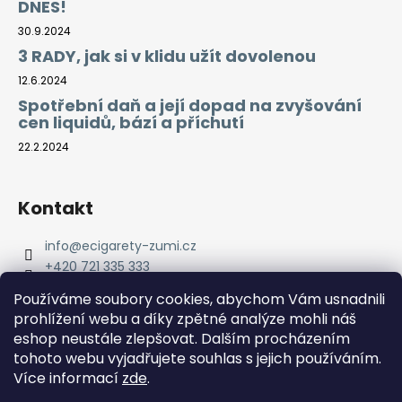
DNES!
30.9.2024
3 RADY, jak si v klidu užít dovolenou
12.6.2024
Spotřební daň a její dopad na zvyšování
cen liquidů, bází a příchutí
22.2.2024
Kontakt
info
@
ecigarety-zumi.cz
+420 721 335 333
Facebook eCigarety ZUMI
Používáme soubory cookies, abychom Vám usnadnili
prohlížení webu a díky zpětné analýze mohli náš
eshop neustále zlepšovat. Dalším procházením
tohoto webu vyjadřujete souhlas s jejich používáním.
Více informací
zde
.