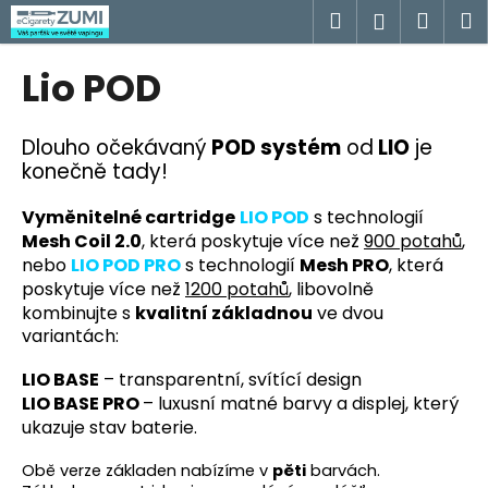
K
Přejít
Hledat
Náku
M
Přihlášen
na
o
obsah
Zpět
Zpět
košík
š
Lio POD
í
C
k
o
Dlouho očekávaný
POD systém
od
LIO
je
konečně tady!
p
o
Vyměnitelné cartridge
LIO POD
s technologií
t
Mesh Coil 2.0
, která poskytuje více než
900 potahů
,
ř
nebo
LIO POD PRO
s technologií
Mesh PRO
, která
e
poskytuje více než
1200 potahů
, libovolně
b
kombinujte s
kvalitní základnou
ve dvou
variantách:
u
j
LIO BASE
– transparentní, svítící design
e
LIO BASE PRO
– luxusní matné barvy a displej, který
t
ukazuje stav baterie.
e
Obě verze základen nabízíme v
pěti
barvách.
n