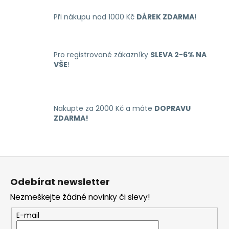
v
a
á
Při nákupu nad 1000 Kč
DÁREK ZDARMA
!
c
n
í
í
p
r
Pro registrované zákazníky
SLEVA 2-6% NA
VŠE
!
v
k
y
v
Nakupte za 2000 Kč a máte
DOPRAVU
ý
ZDARMA!
p
i
s
u
Z
á
Odebírat newsletter
p
Nezmeškejte žádné novinky či slevy!
a
t
E-mail