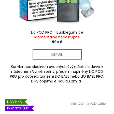
Lio POD PRO - Bubblegum Ice
Momentálně nedostupné
99 Kč
DETAIL
Kombinace sladkých ovocných žvýkaček s ledovým
nádechem Vyměnitelný, předem naplněný LIO POD
PRO pro dobíjecí zařízení LIO BASE nebo LIO BASE PRO.
Díky objemu e-liquidu 2ml a...
NOVINKA
Kód:
CIG-LIO-POD-CUBA
POD SYSTÉMY