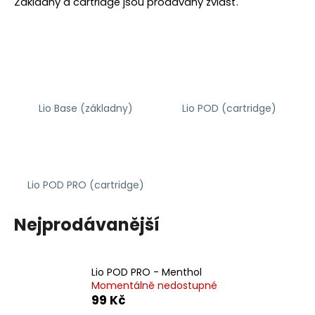
Základny a cartridge jsou prodávány zvlášť.
a
j
í
t
?
Lio Base (základny)
Lio POD (cartridge)
HLEDAT
Lio POD PRO (cartridge)
Nejprodávanější
D
o
p
o
Lio POD PRO - Menthol
r
Momentálně nedostupné
99 Kč
u