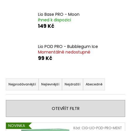
č
u
j
Lio Base PRO - Moon
e
Ihned k dispozici
149 Kč
m
e
Lio POD PRO - Bubblegum Ice
LIQUID
Momentálně nedostupné
ARAMAX
99 Kč
4PACK
MAX
MENTHOL
4X10ML-
Ř
12MG
a
Nejprodávanější
Nejlevnější
Nejdražší
Abecedně
558
z
Kč
e
n
OTEVŘÍT FILTR
í
p
V
NOVINKA
Kód:
CIG-LIO-POD-PRO-MENT
r