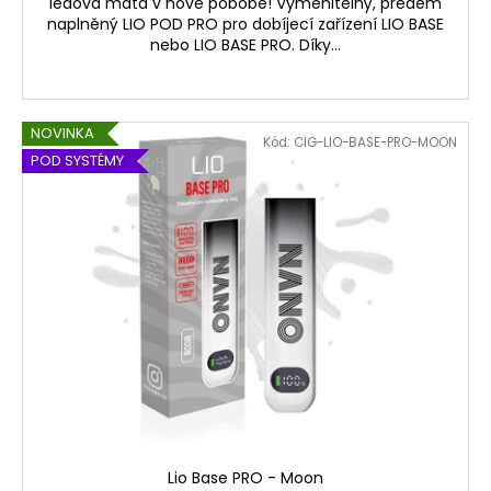
ledová máta v nové pobobě! Vyměnitelný, předem
naplněný LIO POD PRO pro dobíjecí zařízení LIO BASE
nebo LIO BASE PRO. Díky...
NOVINKA
Kód:
CIG-LIO-BASE-PRO-MOON
POD SYSTÉMY
Lio Base PRO - Moon