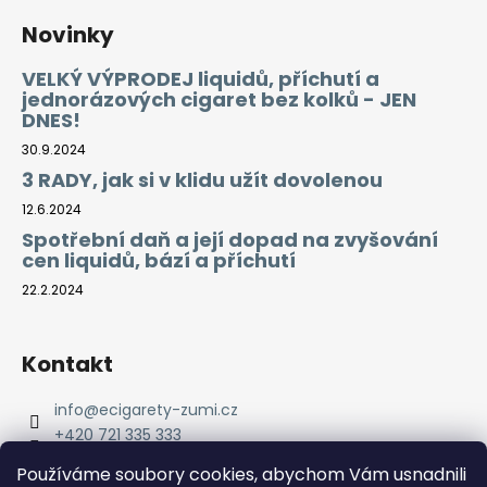
Novinky
VELKÝ VÝPRODEJ liquidů, příchutí a
jednorázových cigaret bez kolků - JEN
DNES!
30.9.2024
3 RADY, jak si v klidu užít dovolenou
12.6.2024
Spotřební daň a její dopad na zvyšování
cen liquidů, bází a příchutí
22.2.2024
Kontakt
info
@
ecigarety-zumi.cz
+420 721 335 333
Facebook eCigarety ZUMI
Používáme soubory cookies, abychom Vám usnadnili