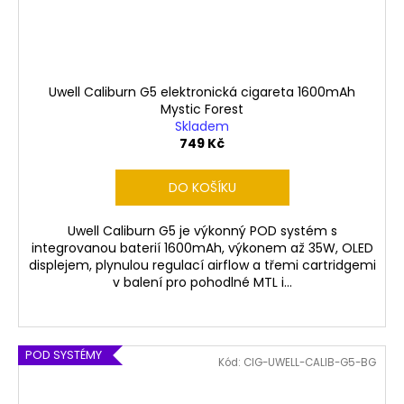
Uwell Caliburn G5 elektronická cigareta 1600mAh
Mystic Forest
Skladem
749 Kč
DO KOŠÍKU
Uwell Caliburn G5 je výkonný POD systém s
integrovanou baterií 1600mAh, výkonem až 35W, OLED
displejem, plynulou regulací airflow a třemi cartridgemi
v balení pro pohodlné MTL i...
POD SYSTÉMY
Kód:
CIG-UWELL-CALIB-G5-BG