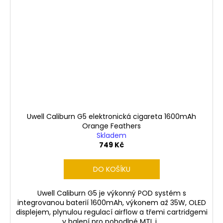
Uwell Caliburn G5 elektronická cigareta 1600mAh
Orange Feathers
Skladem
749 Kč
DO KOŠÍKU
Uwell Caliburn G5 je výkonný POD systém s
integrovanou baterií 1600mAh, výkonem až 35W, OLED
displejem, plynulou regulací airflow a třemi cartridgemi
v balení pro pohodlné MTL i...