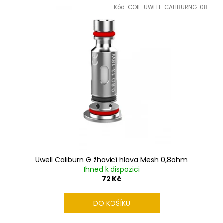
č
Kód:
COIL-UWELL-CALIBURNG-08
u
j
e
m
e
LIQUID
LIQUA
4PACK
BRIGHT
TOBACCO
4X10ML-
6MG
(ČISTÁ
TABÁKOVÁ
Uwell Caliburn G žhavicí hlava Mesh 0,8ohm
PŘÍCHUŤ)
Ihned k dispozici
638
72 Kč
Kč
DO KOŠÍKU