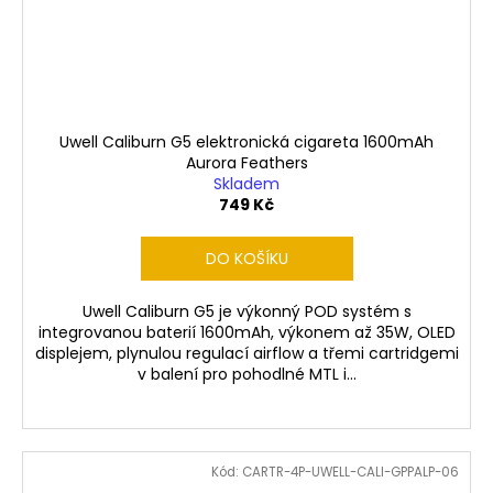
Uwell Caliburn G5 elektronická cigareta 1600mAh
Aurora Feathers
Skladem
749 Kč
DO KOŠÍKU
Uwell Caliburn G5 je výkonný POD systém s
integrovanou baterií 1600mAh, výkonem až 35W, OLED
displejem, plynulou regulací airflow a třemi cartridgemi
v balení pro pohodlné MTL i...
Kód:
CARTR-4P-UWELL-CALI-GPPALP-06