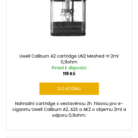
d
r
a
u
o
j
k
d
í
t
u
t
ů
k
?
t
ů
Uwell Caliburn A2 cartridge UN2 Meshed-H 2ml
0,9ohm
Ihned k dispozici
HLEDAT
119 Kč
DO KOŠÍKU
D
Nahradní cartridge s vestavěnou žh. hlavou pro e-
o
cigaretu Uwell Caliburn A2, A2S a AK2 o objemu 2ml a
p
odporu 0,9ohm.
o
r
u