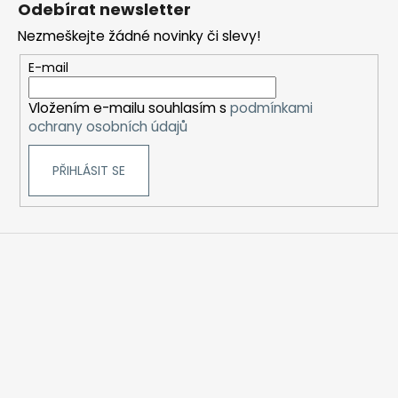
c
Odebírat newsletter
n
p
í
í
Nezmeškejte žádné novinky či slevy!
p
a
r
t
E-mail
v
í
k
Vložením e-mailu souhlasím s
podmínkami
y
ochrany osobních údajů
v
ý
PŘIHLÁSIT SE
p
i
s
u