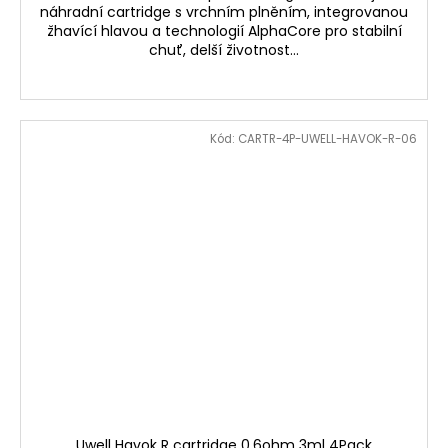
náhradní cartridge s vrchním plněním, integrovanou
žhavící hlavou a technologií AlphaCore pro stabilní
chuť, delší životnost...
Kód:
CARTR-4P-UWELL-HAVOK-R-06
Uwell Havok R cartridge 0,6ohm 3ml 4Pack