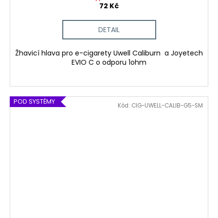
72 Kč
DETAIL
Žhavicí hlava pro e-cigarety Uwell Caliburn a Joyetech
EVIO C o odporu 1ohm
POD SYSTÉMY
Kód:
CIG-UWELL-CALIB-G5-SM