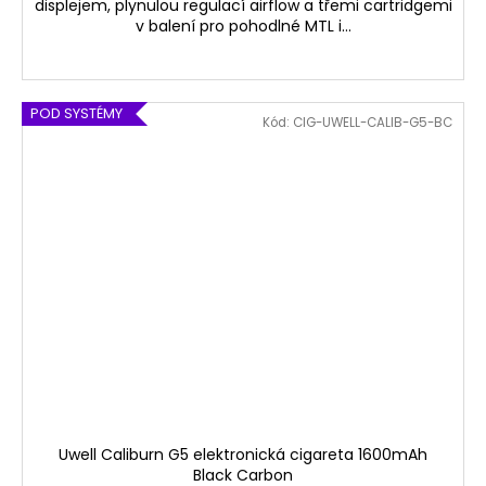
displejem, plynulou regulací airflow a třemi cartridgemi
v balení pro pohodlné MTL i...
POD SYSTÉMY
Kód:
CIG-UWELL-CALIB-G5-BC
Uwell Caliburn G5 elektronická cigareta 1600mAh
Black Carbon