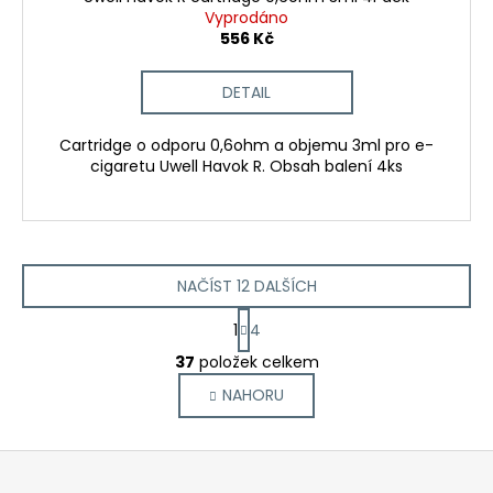
Vyprodáno
556 Kč
DETAIL
Cartridge o odporu 0,6ohm a objemu 3ml pro e-
cigaretu Uwell Havok R. Obsah balení 4ks
NAČÍST 12 DALŠÍCH
S
1
4
t
O
r
37
položek celkem
v
á
NAHORU
l
n
k
á
o
d
Z
v
a
á
á