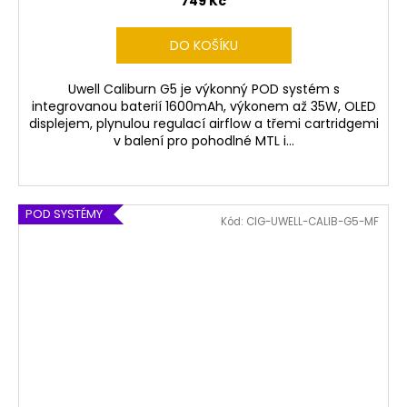
749 Kč
DO KOŠÍKU
Uwell Caliburn G5 je výkonný POD systém s
integrovanou baterií 1600mAh, výkonem až 35W, OLED
displejem, plynulou regulací airflow a třemi cartridgemi
v balení pro pohodlné MTL i...
POD SYSTÉMY
Kód:
CIG-UWELL-CALIB-G5-MF