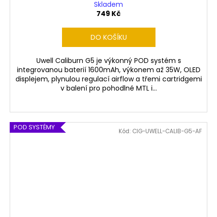
Skladem
749 Kč
DO KOŠÍKU
Uwell Caliburn G5 je výkonný POD systém s
integrovanou baterií 1600mAh, výkonem až 35W, OLED
displejem, plynulou regulací airflow a třemi cartridgemi
v balení pro pohodlné MTL i...
POD SYSTÉMY
Kód:
CIG-UWELL-CALIB-G5-AF