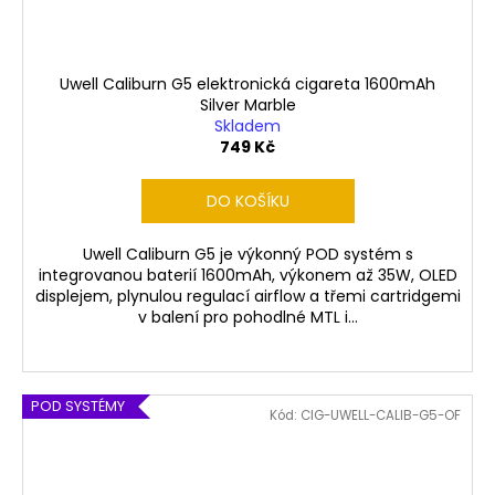
Uwell Caliburn G5 elektronická cigareta 1600mAh
Silver Marble
Skladem
749 Kč
DO KOŠÍKU
Uwell Caliburn G5 je výkonný POD systém s
integrovanou baterií 1600mAh, výkonem až 35W, OLED
displejem, plynulou regulací airflow a třemi cartridgemi
v balení pro pohodlné MTL i...
POD SYSTÉMY
Kód:
CIG-UWELL-CALIB-G5-OF