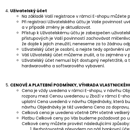
Uživatelský účet
Na základě Vaší registrace v rámci E-shopu můžete p
Při registraci Uživatelského účtu je Vaše povinnost 
a v případě změny je aktualizovat.
Přístup k Uživatelskému účtu je zabezpečen uživat
přístupových je Vaší povinností zachovávat mlčenliv
že dojde k jejich zneužití, neneseme za to žádnou o
Uživatelský účet je osobní, a nejste tedy oprávněni 
Váš Uživatelský účet můžeme zrušit, a to zejména v p
Uživatelský účet nemusí být dostupný nepřetržitě, 
hardwarového a softwarového vybavení.
CENOVÉ A PLATEBNÍ PODMÍNKY, VÝHRADA VLASTNICKÉH
Cena je vždy uvedena v rámci E-shopu, v návrhu Ob
rozporu mezi Cenou uvedenou u Zboží v rámci E-sh
uplatní Cena uvedená v návrhu Objednávky, která b
návrhu Objednávky je též uvedena Cena za dopravu,
Celková cena je uvedena včetně DPH včetně vešker
Platbu Celkové ceny po Vás budeme požadovat po uz
Celkové ceny můžete provést následujícími způsoby:
Bezhotovostně převodem na náš bankovní účet 