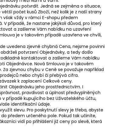
 Smlouvy mezi Námi a Vámi.
ednávku potvrdit. Jedná se zejména o situace,
ětší počet kusů Zboží, než kolik je z naší strany
m však vždy v rámci E-shopu předem
V případě, že nastane jakýkoli důvod, pro který
tovat a zašleme Vám nabídku na uzavření
ouva je v takovém případě uzavřena ve chvíli,
ude uvedena zjevně chybná Cena, nejsme povinni
 obdrželi potvrzení Objednávky, a tedy došlo
ezodkladně kontaktovat a zašleme Vám nabídku
ti Objednávce. Nová Smlouva je v takovém
te. Za zjevnou chybu v Ceně se považuje například
prodejců nebo chybí či přebývá cifra.
 závazek k zaplacení Celkové ceny.
init Objednávku jeho prostřednictvím. I
správnost, pravdivost a úplnost předvyplněných
o v případě kupujícího bez Uživatelského účtu,
aše identifikační údaje.
žít slevu. Pro poskytnutí slevy je třeba, abyste
ě do předem určeného pole. Pokud tak učiníte,
zníci vidí po přihlášení již ceny po slevě, která