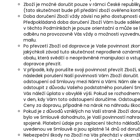
Zboží je možné doručit pouze v rámci České republi
(tato skutečnost bude při předání zboží ověřena kont
Doba doručení Zboží vždy závisí na jeho dostupnosti
Předpokládaná doba doručení Zboží Vám bude sděle
v těchto Podmínkách je pouze orientační a může se l
odběru na provozovně Vás vždy o možnosti vyzvednu
mailu.
Po převzetí Zboží od dopravce je Vaše povinnost zko
jakýchkoli závad tuto skutečnost neprodleně oznámit
obalu, která svědčí o neoprávněné manipulaci a vstup
dopravce převzít.
V případě, kdy porušíte svoji povinnost převzít Zboží,
následek porušení Naší povinnosti Vám Zboží doručit
odstoupení od Smlouvy mezi Námi a Vámi. Nám ale v
odstoupit z důvodu Vašeho podstatného porušení Sml
Vás náleží úplata v obvyklé výši. Pokud se rozhodne
v den, kdy Vám toto odstoupení doručíme. Odstoupe
Ceny za dopravu, případně na nárok na náhradu škody
Pokud je z důvodů vzniklých na Vaší straně Zboží d
bylo ve Smlouvě dohodnuto, je Vaší povinností nah
spojené. Platební údaje pro zaplacení těchto nákla
uvedenou ve Smlouvě a jsou splatné 14 dnů od doruč
Nebezpeční škody na Zboží na Vás přechází v okamžik