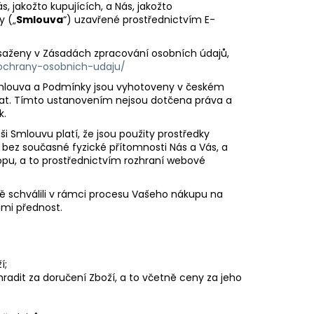
ERICAN BLEND 10ML-
, jakožto kupujících, a Nás, jakožto
 MÍCHANÝ TABÁK)
y („
Smlouva
“) uzavřené prostřednictvím E-
saženy v Zásadách zpracování osobních údajů,
ochrany-osobnich-udaju/
Smlouva a Podmínky jsou vyhotoveny v českém
at. Tímto ustanovením nejsou dotčena práva a
k.
ši Smlouvu platí, že jsou použity prostředky
bez současné fyzické přítomnosti Nás a Vás, a
pu, a to prostřednictvím rozhraní webové
ě schválili v rámci procesu Vašeho nákupu na
mi přednost.
í;
hradit za doručení Zboží, a to včetně ceny za jeho