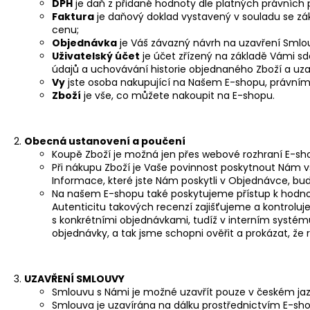
DPH
je daň z přidané hodnoty dle platných právních 
Faktura
je daňový doklad vystavený v souladu se z
cenu;
Objednávka
je Váš závazný návrh na uzavření Smlou
Uživatelský účet
je účet zřízený na základě Vámi s
údajů a uchovávání historie objednaného Zboží a uz
Vy
jste osoba nakupující na Našem E-shopu, právními
Zboží
je vše, co můžete nakoupit na E-shopu.
Obecná ustanovení a poučení
Koupě Zboží je možná jen přes webové rozhraní E-sh
Při nákupu Zboží je Vaše povinnost poskytnout Nám 
Informace, které jste Nám poskytli v Objednávce, b
Na našem E-shopu také poskytujeme přístup k hodnoc
Autenticitu takových recenzí zajišťujeme a kontrol
s konkrétními objednávkami, tudíž v interním systém
objednávky, a tak jsme schopni ověřit a prokázat, že
UZAVŘENÍ SMLOUVY
Smlouvu s Námi je možné uzavřít pouze v českém ja
Smlouva je uzavírána na dálku prostřednictvím E-sh