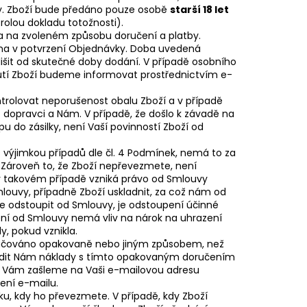
ky. Zboží bude předáno pouze osobě
starší 18 let
rolou dokladu totožnosti).
 a na zvoleném způsobu doručení a platby.
na v potvrzení Objednávky. Doba uvedená
išit od skutečné doby dodání. V případě osobního
tí Zboží budeme informovat prostřednictvím e-
ntrolovat neporušenost obalu Zboží a v případě
 dopravci a Nám. V případě, že došlo k závadě na
u do zásilky, není Vaší povinností Zboží od
 s výjimkou případů dle čl. 4 Podmínek, nemá to za
. Zároveň to, že Zboží nepřevezmete, není
 takovém případě vzniká právo od Smlouvy
ouvy, případně Zboží uskladnit, za což nám od
me odstoupit od Smlouvy, je odstoupení účinné
ní od Smlouvy nemá vliv na nárok na uhrazení
, pokud vznikla.
oručováno opakovaně nebo jiným způsobem, než
radit Nám náklady s tímto opakovaným doručením
dů Vám zašleme na Vaši e-mailovou adresu
ení e-mailu.
u, kdy ho převezmete. V případě, kdy Zboží