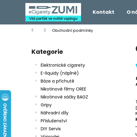
K
Přejít
na
o
Kontakt
O n
obsah
Zpět
Zpět
š
do
do
í
Domů
Obchodní podmínky
k
obchodu
obchodu
P
o
Kategorie
Přeskočit
s
kategorie
t
Elektronické cigarety
r
E-liquidy (náplně)
a
Báze a příchutě
n
Nikotinové filmy OREE
n
Nikotinové sáčky BAGZ
í
Gripy
p
Náhradní díly
a
Příslušenství
„
n
DIY Servis
e
Výprodej