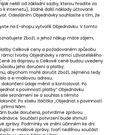
ijak neliší od základní sazby, kterou hradíte za
p k internetu), žádné další náklady účtované
t. Odesláním Objednávky souhlasíte s tím, že
yste na E-shopu vytvořili Objednávku. V tomto
značujete Zboží, o jehož nákup máte zájem,
 platby Celkové ceny a požadovaném způsobu
 rámci tvorby Objednávky v rámci uživatelského
, Ceně za dopravu a Celkové ceně budou uvedeny
působu jeho doručení a platby;
tomu, abychom mohli doručit Zboží, zejména tedy
íslo a e-mailovou adresu.
 dokončení údaje měnit a kontrolovat. Po
Objednat s povinností platby“ Objednávku
aše seznámení se a souhlas s těmito
nčit. Po stisku tlačítka „Objednat s povinností
y přímo Nám.
 Nám bude doručena, potvrdíme zprávou
dnávce. Součástí potvrzení bude shrnutí
vé zprávy. Podmínky ve znění účinném ke dni
rzující e-mailové zprávy, tvoří nedílnou součást