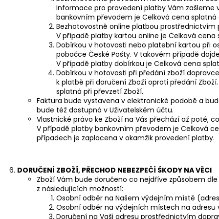
Informace pro provedení platby Vám zašleme v
bankovním převodem je Celková cena splatná 
Bezhotovostně online platbou prostřednictvím
V případě platby kartou online je Celková cena
Dobírkou v hotovosti nebo platební kartou při o
pobočce České Pošty. V takovém případě dojde k
V případě platby dobírkou je Celková cena splatn
Dobírkou v hotovosti při předání zboží doprav
k platbě při doručení Zboží oproti předání Zboží
splatná při převzetí Zboží.
Faktura bude vystavena v elektronické podobě a bud
bude též dostupná v Uživatelském účtu.
Vlastnické právo ke Zboží na Vás přechází až poté, 
V případě platby bankovním převodem je Celková cen
případech je zaplacena v okamžik provedení platby.
DORUČENÍ ZBOŽÍ, PŘECHOD NEBEZPEČÍ ŠKODY NA VĚCI
Zboží Vám bude doručeno co nejdříve způsobem dle V
z následujících možností:
Osobní odběr na Našem výdejním místě (adresa:
Osobní odběr na výdejních místech na adresu vý
Doručení na Vaši adresu prostřednictvím dopra