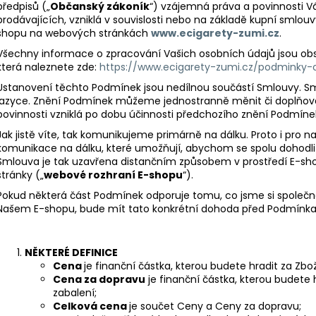
LIQUID DEKANG MENTHOL 10ML - 6MG
LIQUID LIQUA AM
předpisů („
Občanský zákoník
“) vzájemná práva a povinnosti Vás
(MENTOL)
6MG (AMERICKÝ
prodávajících, vzniklá v souvislosti nebo na základě kupní smlouv
shopu na webových stránkách
www.ecigarety-zumi.cz
.
195 Kč
198 Kč
Všechny informace o zpracování Vašich osobních údajů jsou ob
která naleznete zde:
https://www.ecigarety-zumi.cz/podminky-
Ustanovení těchto Podmínek jsou nedílnou součástí Smlouvy. 
jazyce. Znění Podmínek můžeme jednostranně měnit či doplňov
povinnosti vzniklá po dobu účinnosti předchozího znění Podmíne
Jak jistě víte, tak komunikujeme primárně na dálku. Proto i pro na
komunikace na dálku, které umožňují, abychom se spolu dohodli 
Smlouva je tak uzavřena distančním způsobem v prostředí E-sho
stránky („
webové rozhraní E-shopu
“).
Pokud některá část Podmínek odporuje tomu, co jsme si společn
Našem E-shopu, bude mít tato konkrétní dohoda před Podmínka
NĚKTERÉ DEFINICE
Cena
je finanční částka, kterou budete hradit za Zbož
Cena za dopravu
je finanční částka, kterou budete 
zabalení;
Celková cena
je součet Ceny a Ceny za dopravu;