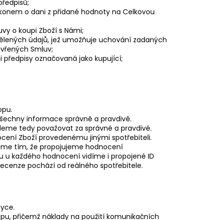
předpisů;
ákonem o dani z přidané hodnoty na Celkovou
vy o koupi Zboží s Námi;
dělených údajů, jež umožňuje uchování zadaných
avřených Smluv;
 předpisy označovaná jako kupující;
opu.
všechny informace správně a pravdivě.
udeme tedy považovat za správné a pravdivé.
ení Zboží provedenému jinými spotřebiteli.
ujeme tím, že propojujeme hodnocení
u u každého hodnocení vidíme i propojené ID
 recenze pochází od reálného spotřebitele.
zyce.
opu, přičemž náklady na použití komunikačních