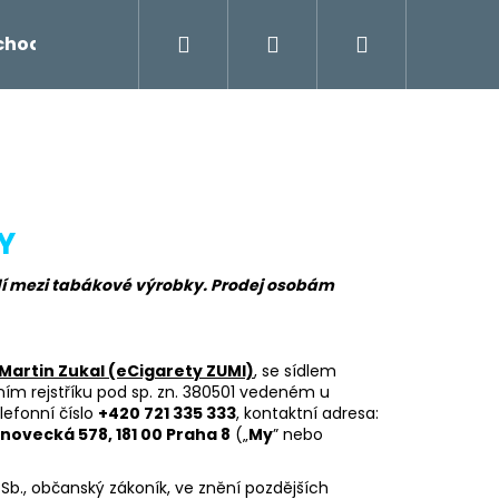
Hledat
Přihlášení
Nákupní
chodu
Novinky
Napište nám
Míchání liq
košík
Y
řadí mezi tabákové výrobky. Prodej osobám
Martin Zukal (eCigarety ZUMI)
, se sídlem
ím rejstříku pod sp. zn. 380501 vedeném u
elefonní číslo
+420 721 335 333
, kontaktní adresa:
Následující
novecká 578, 181 00 Praha 8
(„
My
” nebo
 Sb., občanský zákoník, ve znění pozdějších