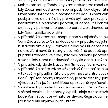
Smlouvy. Potvrzením Objednávky dochází k uzavření
Mohou nastat i případy, kdy Vám nebudeme moci Obj
kdy Zboží není dostupné nebo případy, kdy objednáte v
umožněno. Informaci o maximálním počtu Zboží Vá
poskytneme a neměla by pro Vás být tedy překvapivá. 
nemůžeme Objednávku potvrdit, budeme Vás kontak
Smlouvy v pozměněné podobě oproti Objednávce. Sml
kdy Naši nabídku potvrdíte.
V případě, že v rámci E-shopu nebo v Objednávce b
Vám Zboží za tuto Cenu dodat ani v případě, kdy jste
k uzavření Smlouvy. V takové situaci Vás budeme b
na uzavření nové Smlouvy v pozměněné podobě opro
případě uzavřena ve chvíli, kdy Naši nabídku potvrdí
situace, kdy Cena neodpovídá obvyklé ceně u jiných 
V případě, kdy dojde k uzavření Smlouvy, Vám vzniká
V případě, že máte zřízen Uživatelský účet, můžete uč
v takovém případě máte ale povinnost zkontrolovat 
údajů. Způsob tvorby Objednávky je však totožný, jak
výhodou však je, že není třeba opakovaně vyplňovat V
V některých případech umožňujeme na nákup Zboží vyu
v rámci návrhu Objednávky vyplnili údaje o této slev
bude Vám Zboží poskytnuto se slevou. Registrovaní záka
jim náleží dle objemu jejich útraty.