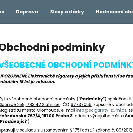
ás
Doprava
Slevy a dárky
Hodnocení ob
Co potřebujete najít?
Obchodní podmínky
HLEDAT
VŠEOBECNÉ OBCHODNÍ PODMÍNK
UPOZORNĚNÍ: Elektronické cigarety a jejich příslušenství se 
Doporučujeme
mladším 18 let je zakázán.
Tyto všeobecné obchodní podmínky (“
Podmínky
”) společnosti
Slatinice 259, 783 42 Slatinice
, IČO
67737056
, zapsané v obchodn
Magistrátu města Olomouce, e-mail
info@ecigarety-zumi.cz
, t
Hnězdenská 767/4, 181 00 Praha 8
, adresa výdejního místa
Sos
Prodávající
”)
upravují v souladu s ustanovením § 1751 odst. 1 zákona č. 89/2012