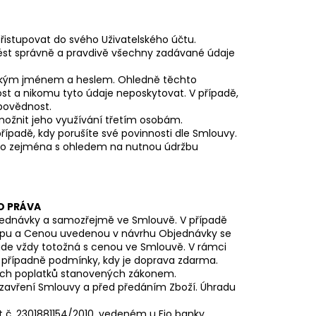
řistupovat do svého Uživatelského účtu.
uvést správně a pravdivě všechny zadávané údaje
elským jménem a heslem. Ohledně těchto
ost a nikomu tyto údaje neposkytovat. V případě,
dpovědnost.
umožnit jeho využívání třetím osobám.
řípadě, kdy porušíte své povinnosti dle Smlouvy.
a to zejména s ohledem na nutnou údržbu
O PRÁVA
jednávky a samozřejmě ve Smlouvě. V případě
opu a Cenou uvedenou v návrhu Objednávky se
ude vždy totožná s cenou ve Smlouvě. V rámci
 případně podmínky, kdy je doprava zdarma.
ých poplatků stanovených zákonem.
avření Smlouvy a před předáním Zboží. Úhradu
č. 2301881154/2010, vedeném u Fio banky.