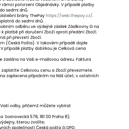
 rámci potvrzení Objednávky. V případě platby
do sedmi dnů.
 platební brány ThePay
https://web.thepay.cz/
.
 splatná do sedmi dnů.
sobním odběru ve výdejně zásilek Zásilkovny či na
 platbě při doručení Zboží oproti předání Zboží.
á při převzetí Zboží.
cem (Česká Pošta). V takovém případě dojde
. V případě platby dobírkou je Celková cena
e zaslána na Vaši e-mailovou adresu. Faktura
co zaplatíte Celkovou cenu a Zboží převezmete.
a zaplacena připsáním na Náš účet, v ostatních
aší volby, přičemž můžete vybírat
 Sosnovecká 578, 181 00 Praha 8);
dejny, kterou zvolíte;
vních společností Česká pošta či DPD;