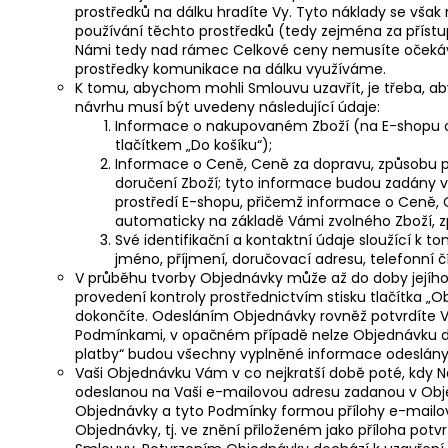
prostředků na dálku hradíte Vy. Tyto náklady se však n
používání těchto prostředků (tedy zejména za přístu
Námi tedy nad rámec Celkové ceny nemusíte očekáva
prostředky komunikace na dálku využíváme.
K tomu, abychom mohli Smlouvu uzavřít, je třeba, ab
návrhu musí být uvedeny následující údaje:
Informace o nakupovaném Zboží (na E-shopu o
tlačítkem „Do košíku“);
Informace o Ceně, Ceně za dopravu, způsobu
doručení Zboží; tyto informace budou zadány v
prostředí E-shopu, přičemž informace o Ceně
automaticky na základě Vámi zvolného Zboží, z
Své identifikační a kontaktní údaje sloužící k 
jméno, příjmení, doručovací adresu, telefonní č
V průběhu tvorby Objednávky může až do doby jejího
provedení kontroly prostřednictvím stisku tlačítka „
dokončíte. Odesláním Objednávky rovněž potvrdíte V
Podmínkami, v opačném případě nelze Objednávku doko
platby“ budou všechny vyplněné informace odeslán
Vaši Objednávku Vám v co nejkratší době poté, kdy
odeslanou na Vaši e-mailovou adresu zadanou v Obje
Objednávky a tyto Podmínky formou přílohy e-mailo
Objednávky, tj. ve znění přiloženém jako příloha potv