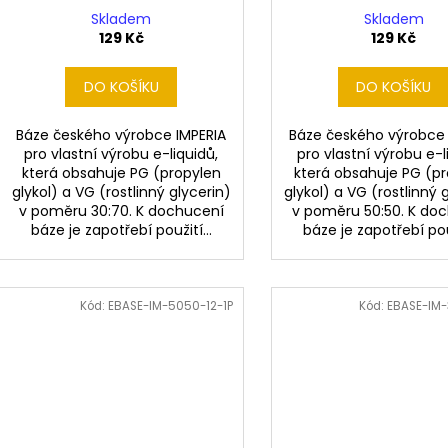
Skladem
Skladem
129 Kč
129 Kč
DO KOŠÍKU
DO KOŠÍKU
Báze českého výrobce IMPERIA
Báze českého výrobce 
pro vlastní výrobu e-liquidů,
pro vlastní výrobu e-l
která obsahuje PG (propylen
která obsahuje PG (p
glykol) a VG (rostlinný glycerin)
glykol) a VG (rostlinný 
v poměru 30:70. K dochucení
v poměru 50:50. K do
báze je zapotřebí použití...
báze je zapotřebí použ
Kód:
EBASE-IM-5050-12-1P
Kód:
EBASE-IM-