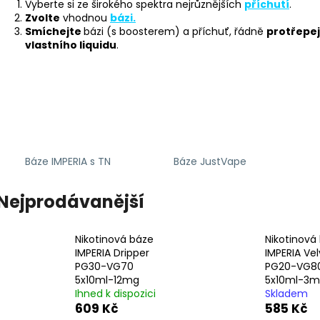
LIQUID DEKANG MENTHOL 10ML - 6MG
LIQUID LIQUA AM
Vyberte si ze širokého spektra nejrůznějších
příchutí
.
(MENTOL)
6MG (AMERICKÝ
Zvolte
vhodnou
bázi.
Smíchejte
bázi (s boosterem) a příchuť, řádně
protřepe
195 Kč
198 Kč
vlastního liquidu
.
Báze IMPERIA s TN
Báze JustVape
Nejprodávanější
Nikotinová báze
Nikotinová
IMPERIA Dripper
IMPERIA Vel
PG30-VG70
PG20-VG8
5x10ml-12mg
5x10ml-3
Ihned k dispozici
Skladem
609 Kč
585 Kč