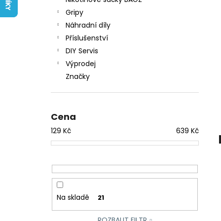
LIQUID ARAMAX 4PACK CIGAR
l
TOBACCO 4X10ML-18MG
Gripy
558 Kč
Náhradní díly
Příslušenství
DIY Servis
Výprodej
Značky
Cena
129
Kč
639
Kč
Na skladě
21
ROZBALIT FILTR