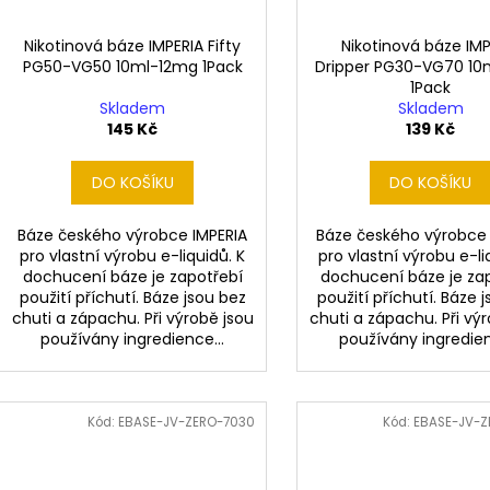
Nikotinová báze IMPERIA Fifty
Nikotinová báze IMP
PG50-VG50 10ml-12mg 1Pack
Dripper PG30-VG70 1
1Pack
Skladem
Skladem
145 Kč
139 Kč
DO KOŠÍKU
DO KOŠÍKU
Báze českého výrobce IMPERIA
Báze českého výrobce 
pro vlastní výrobu e-liquidů. K
pro vlastní výrobu e-li
dochucení báze je zapotřebí
dochucení báze je za
použití příchutí. Báze jsou bez
použití příchutí. Báze 
chuti a zápachu. Při výrobě jsou
chuti a zápachu. Při vý
používány ingredience...
používány ingredien
Kód:
EBASE-JV-ZERO-7030
Kód:
EBASE-JV-