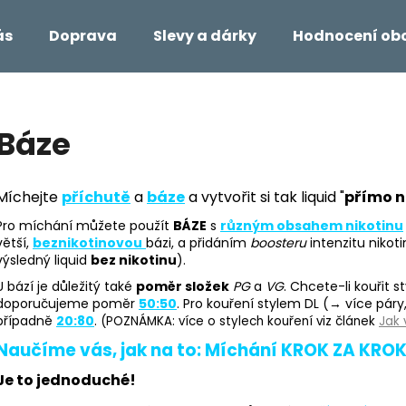
ás
Doprava
Slevy a dárky
Hodnocení ob
Co potřebujete najít?
Báze
HLEDAT
Míchejte
příchutě
a
báze
a vytvořit si tak liquid "
přímo n
Pro míchání můžete použít
BÁZE
s
různým obsahem nikotinu
větší,
beznikotinovou
bázi, a přidáním
boosteru
intenzitu nikot
Doporučujeme
výsledný liquid
bez nikotinu
).
U bází je důležitý také
poměr složek
PG
a
VG
. Chcete-li kouřit 
doporučujeme poměr
50:50
. Pro kouření stylem DL (→ více pár
případně
20:80
.
(POZNÁMKA: více o stylech kouření viz článek
Jak 
Naučíme vás, jak na to: Míchání KROK ZA KRO
Je to jednoduché!