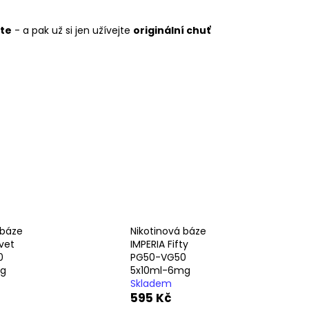
ERICAN BLEND 10ML-
 MÍCHANÝ TABÁK)
jte
- a pak už si jen užívejte
originální chuť
 báze
Nikotinová báze
vet
IMPERIA Fifty
0
PG50-VG50
mg
5x10ml-6mg
Skladem
595 Kč