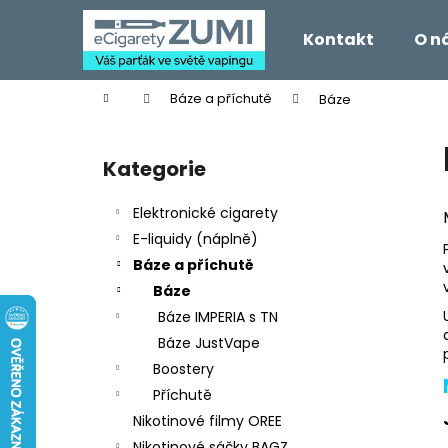
K
Přejít
na
o
Kontakt
O n
obsah
Zpět
Zpět
š
do
do
í
Domů
Báze a příchutě
Báze
k
obchodu
obchodu
P
o
Kategorie
Přeskočit
s
kategorie
t
Elektronické cigarety
r
E-liquidy (náplně)
a
Báze a příchutě
n
Báze
n
Báze IMPERIA s TN
í
Báze JustVape
p
Boostery
a
Příchutě
n
Nikotinové filmy OREE
e
Nikotinové sáčky BAGZ