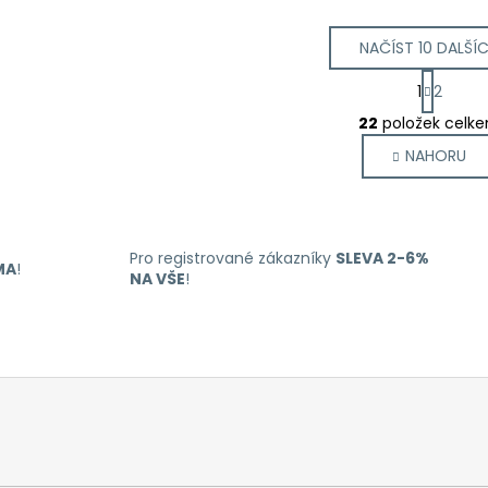
NAČÍST 10 DALŠÍ
S
1
2
t
O
r
22
položek celk
v
á
NAHORU
l
n
k
á
o
d
v
a
á
c
Pro registrované zákazníky
SLEVA 2-6%
n
MA
!
í
NA VŠE
!
í
p
r
v
k
y
v
ý
p