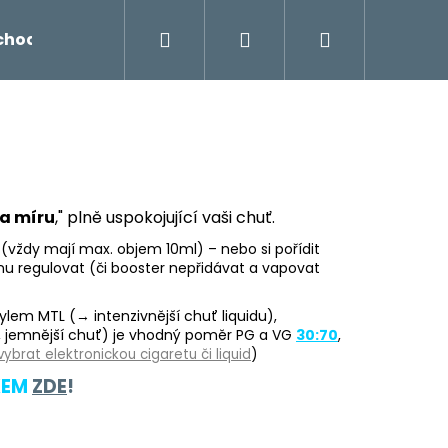
Hledat
Přihlášení
Nákupní
chodu
Novinky
Napište nám
Míchání liq
košík
a míru
," plně uspokojující vaši chuť.
(vždy mají max. objem 10ml) – nebo si pořídit
inu regulovat (či booster nepřidávat a vapovat
stylem MTL (→ intenzivnější chuť liquidu),
y, jemnější chuť) je vhodný poměr PG a VG
30:70
,
vybrat elektronickou cigaretu či liquid
)
KEM
ZDE
!
Následující