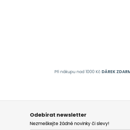
Při nákupu nad 1000 Kč
DÁREK ZDAR
Z
á
Odebírat newsletter
p
Nezmeškejte žádné novinky či slevy!
a