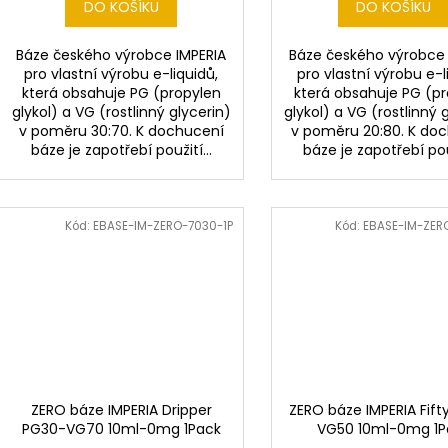
DO KOŠÍKU
DO KOŠÍKU
Báze českého výrobce IMPERIA
Báze českého výrobce 
pro vlastní výrobu e-liquidů,
pro vlastní výrobu e-l
která obsahuje PG (propylen
která obsahuje PG (p
glykol) a VG (rostlinný glycerin)
glykol) a VG (rostlinný 
v poměru 30:70. K dochucení
v poměru 20:80. K do
báze je zapotřebí použití...
báze je zapotřebí použ
Kód:
EBASE-IM-ZERO-7030-1P
Kód:
EBASE-IM-ZER
ZERO báze IMPERIA Dripper
ZERO báze IMPERIA Fif
PG30-VG70 10ml-0mg 1Pack
VG50 10ml-0mg 1P