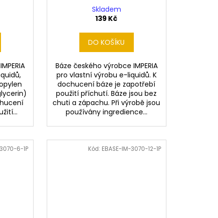
Skladem
139 Kč
DO KOŠÍKU
IMPERIA
Báze českého výrobce IMPERIA
iquidů,
pro vlastní výrobu e-liquidů. K
ropylen
dochucení báze je zapotřebí
glycerin)
použití příchutí. Báze jsou bez
chucení
chuti a zápachu. Při výrobě jsou
ití...
používány ingredience...
3070-6-1P
Kód:
EBASE-IM-3070-12-1P