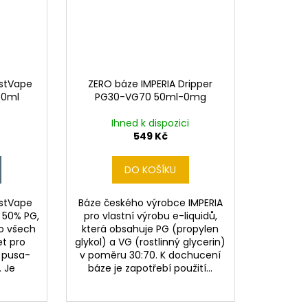
ustVape
ZERO báze IMPERIA Dripper
50ml
PG30-VG70 50ml-0mg
Ihned k dispozici
549 Kč
DO KOŠÍKU
ustVape
Báze českého výrobce IMPERIA
 50% PG,
pro vlastní výrobu e-liquidů,
o všech
která obsahuje PG (propylen
et pro
glykol) a VG (rostlinný glycerin)
 pusa-
v poměru 30:70. K dochucení
. Je
báze je zapotřebí použití...