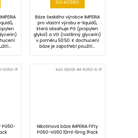
DO KOŠÍKU
IMPERIA
Báze českého výrobce IMPERIA
iquidů,
pro vlastní výrobu e-liquidů,
ropylen
která obsahuje PG (propylen
glycerin)
glykol) a VG (rostlinný glycerin)
chucení
v poměru 50:50. K dochucení
ití...
báze je zapotřebí použití...
O-5050-1P
Kód:
EBASE-IM-5050-6-1P
ty PG50-
Nikotinová báze IMPERIA Fifty
ack
PG50-VG50 10ml-6mg 1Pack