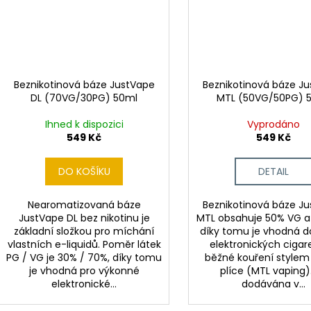
Beznikotinová báze JustVape
Beznikotinová báze J
DL (70VG/30PG) 50ml
MTL (50VG/50PG) 
Ihned k dispozici
Vyprodáno
549 Kč
549 Kč
DO KOŠÍKU
DETAIL
Nearomatizovaná báze
Beznikotinová báze J
JustVape DL bez nikotinu je
MTL obsahuje 50% VG a
základní složkou pro míchání
díky tomu je vhodná d
vlastních e-liquidů. Poměr látek
elektronických cigar
PG / VG je 30% / 70%, díky tomu
běžné kouření stylem
je vhodná pro výkonné
plíce (MTL vaping)
elektronické...
dodávána v...