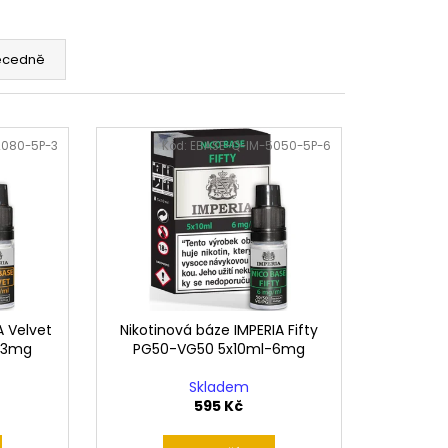
ecedně
2080-5P-3
Kód:
EBASE-Q-IM-5050-5P-6
A Velvet
Nikotinová báze IMPERIA Fifty
-3mg
PG50-VG50 5x10ml-6mg
Skladem
595 Kč