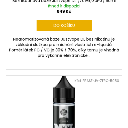
č
Beznikotinová báze JustVape DL (70VG/30PG) 50ml
Ihned k dispozici
u
549 Kč
j
e
m
DO KOŠÍKU
e
Nearomatizovaná báze JustVape DL bez nikotinu je
základní složkou pro míchání vlastních e-liquidů.
LIO
Poměr látek PG / VG je 30% / 70%, díky tomu je vhodná
NANO
pro výkonné elektronické...
PRO
ELEKTRONICKÁ
CIGARETA
PASSION
FRUIT
Kód:
EBASE-JV-ZERO-5050
16MG
169
Kč