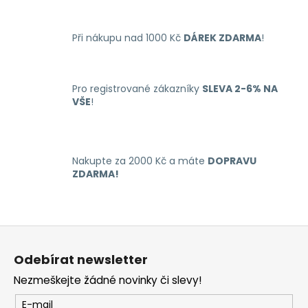
v
l
Při nákupu nad 1000 Kč
DÁREK ZDARMA
!
á
d
a
c
Pro registrované zákazníky
SLEVA 2-6% NA
í
VŠE
!
p
r
v
k
Nakupte za 2000 Kč a máte
DOPRAVU
y
ZDARMA!
v
ý
p
Z
i
á
s
Odebírat newsletter
u
p
Nezmeškejte žádné novinky či slevy!
a
t
E-mail