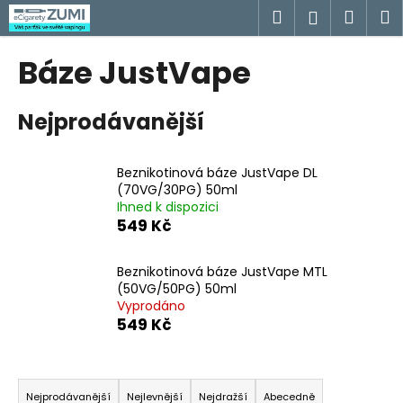
K
Přejít
Hledat
Náku
M
Přihlášen
na
o
obsah
Zpět
Zpět
košík
š
Báze JustVape
í
C
k
Nejprodávanější
o
p
o
Beznikotinová báze JustVape DL
t
(70VG/30PG) 50ml
Ihned k dispozici
ř
549 Kč
e
b
Beznikotinová báze JustVape MTL
u
(50VG/50PG) 50ml
j
Vyprodáno
549 Kč
e
t
Ř
e
a
n
Nejprodávanější
Nejlevnější
Nejdražší
Abecedně