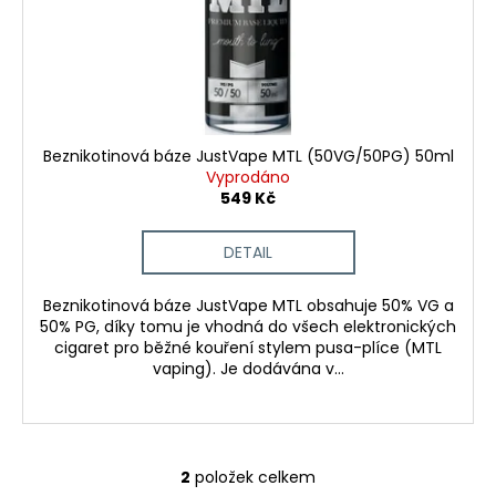
Beznikotinová báze JustVape MTL (50VG/50PG) 50ml
Vyprodáno
549 Kč
DETAIL
Beznikotinová báze JustVape MTL obsahuje 50% VG a
50% PG, díky tomu je vhodná do všech elektronických
cigaret pro běžné kouření stylem pusa-plíce (MTL
vaping). Je dodávána v...
2
položek celkem
O