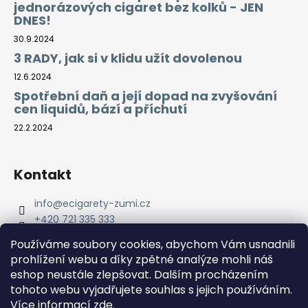
jednorázových cigaret bez kolků - JEN
DNES!
30.9.2024
3 RADY, jak si v klidu užít dovolenou
12.6.2024
Spotřební daň a její dopad na zvyšování
cen liquidů, bází a příchutí
22.2.2024
Kontakt
info
@
ecigarety-zumi.cz
+420 721 335 333
Facebook eCigarety ZUMI
Používáme soubory cookies, abychom Vám usnadnili
prohlížení webu a díky zpětné analýze mohli náš
eshop neustále zlepšovat. Dalším procházením
tohoto webu vyjadřujete souhlas s jejich používáním.
Více informací
zde
.