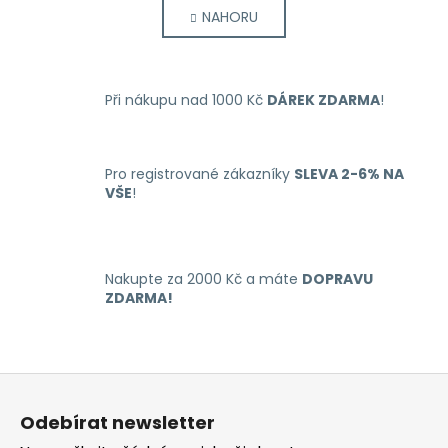
á
NAHORU
l
n
k
á
o
d
v
a
á
Při nákupu nad 1000 Kč
DÁREK ZDARMA
!
c
n
í
í
p
r
Pro registrované zákazníky
SLEVA 2-6% NA
VŠE
!
v
k
y
v
Nakupte za 2000 Kč a máte
DOPRAVU
ý
ZDARMA!
p
i
s
u
Z
á
Odebírat newsletter
p