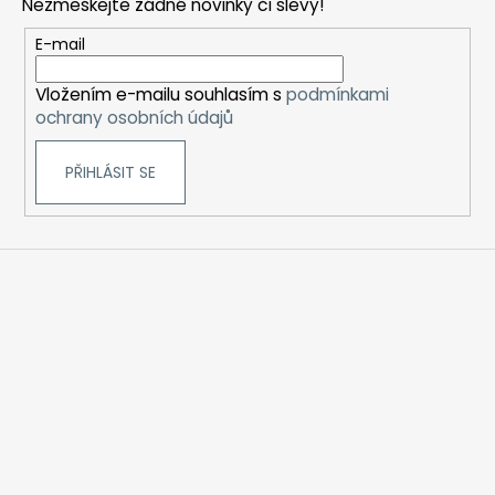
Nezmeškejte žádné novinky či slevy!
a
t
E-mail
í
Vložením e-mailu souhlasím s
podmínkami
ochrany osobních údajů
PŘIHLÁSIT SE