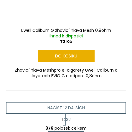
Uwell Caliburn G žhavicí hlava Mesh 0,8ohm
Ihned k dispozici
72 Kč
DO KOŠÍKU
Žhavicí hlava Meshpro e-cigarety Uwell Caliburn a
Joyetech EVIO C o odporu 0,8ohm
NAČÍST 12 DALŠÍCH
S
1
32
t
O
r
376
položek celkem
v