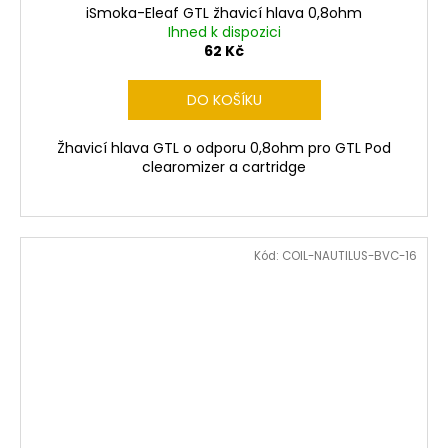
iSmoka-Eleaf GTL žhavicí hlava 0,8ohm
Ihned k dispozici
62 Kč
DO KOŠÍKU
Žhavicí hlava GTL o odporu 0,8ohm pro GTL Pod
clearomizer a cartridge
Kód:
COIL-NAUTILUS-BVC-16