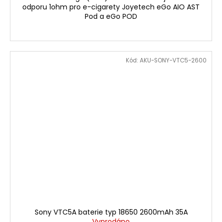
odporu 1ohm pro e-cigarety Joyetech eGo AIO AST
Pod a eGo POD
Kód:
AKU-SONY-VTC5-2600
Sony VTC5A baterie typ 18650 2600mAh 35A
Vyprodáno