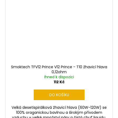
Smoktech TFV12 Prince V12 Prince - T10 žhavicí hlava
0,12ohm
Ihned k dispozici
112 Kč
DO KOŠÍKU
Velká desetispirálková žhavicí hlava (60W-120W) se
100% oraganickou bavlnou a širokým přívodem
vzduchu = velké množství páry a čistá chuť liquidu.