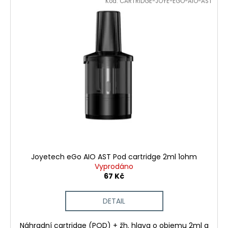
Kód:
CARTRIDGE-JOYE-EGO-AIO-AST
Joyetech eGo AIO AST Pod cartridge 2ml 1ohm
Vyprodáno
67 Kč
DETAIL
Náhradní cartridge (POD) + žh. hlava o objemu 2ml a