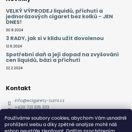
VELKÝ VÝPRODEJ liquidů, příchutí a
jednorázových cigaret bez kolků - JEN
DNES!
30.9.2024
3 RADY, jak si v klidu užít dovolenou
12.6.2024
Spotřební daň a její dopad na zvyšování
cen liquidů, bází a příchutí
22.2.2024
Kontakt
info
@
ecigarety-zumi.cz
+420 721 335 333
Facebook eCigarety ZUMI
Používáme soubory cookies, abychom Vám usnadnili
prohlížení webu a díky zpětné analýze mohli náš
eshop neustále zlepšovat. Dalším procházením