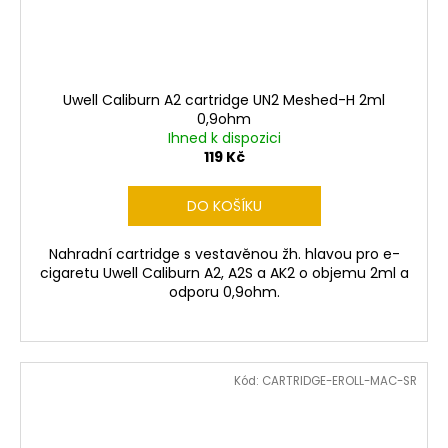
Uwell Caliburn A2 cartridge UN2 Meshed-H 2ml
0,9ohm
Ihned k dispozici
119 Kč
DO KOŠÍKU
Nahradní cartridge s vestavěnou žh. hlavou pro e-
cigaretu Uwell Caliburn A2, A2S a AK2 o objemu 2ml a
odporu 0,9ohm.
Kód:
CARTRIDGE-EROLL-MAC-SR