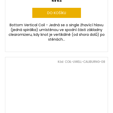
49 Kč
DO KOŠÍKU
Bottom Vertical Coil - Jedná se o single žhavící hlavu
(jedná spirálka) umístěnou ve spodní části základny
clearomizeru, kdy knot je vertikálně (od shora dolů) po
stěnách...
Kód:
COIL-UWELL-CALIBURNG-08