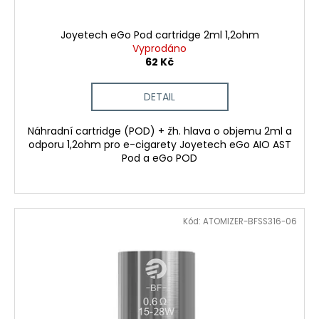
t
ů
Joyetech eGo Pod cartridge 2ml 1,2ohm
Vyprodáno
62 Kč
DETAIL
Náhradní cartridge (POD) + žh. hlava o objemu 2ml a
odporu 1,2ohm pro e-cigarety Joyetech eGo AIO AST
Pod a eGo POD
Kód:
ATOMIZER-BFSS316-06