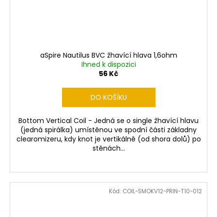
aSpire Nautilus BVC žhavící hlava 1,6ohm
Ihned k dispozici
56 Kč
DO KOŠÍKU
Bottom Vertical Coil - Jedná se o single žhavící hlavu
(jedná spirálka) umístěnou ve spodní části základny
clearomizeru, kdy knot je vertikálně (od shora dolů) po
stěnách...
Kód:
COIL-SMOKV12-PRIN-T10-012