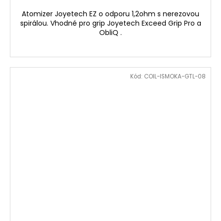
Atomizer Joyetech EZ o odporu 1,2ohm s nerezovou
spirálou. Vhodné pro grip Joyetech Exceed Grip Pro a
ObliQ .
Kód:
COIL-ISMOKA-GTL-08