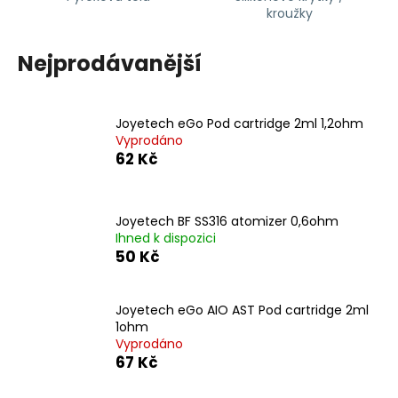
kroužky
a
j
Nejprodávanější
í
t
?
Joyetech eGo Pod cartridge 2ml 1,2ohm
Vyprodáno
62 Kč
HLEDAT
Joyetech BF SS316 atomizer 0,6ohm
Ihned k dispozici
50 Kč
D
o
Joyetech eGo AIO AST Pod cartridge 2ml
p
1ohm
o
Vyprodáno
r
67 Kč
u