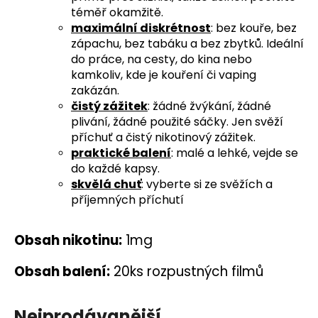
téměř okamžitě.
a
maximální diskrétnost
: bez kouře, bez
j
zápachu, bez tabáku a bez zbytků. Ideální
í
do práce, na cesty, do kina nebo
t
kamkoliv, kde je kouření či vaping
?
zakázán.
čistý zážitek
: žádné žvýkání, žádné
plivání, žádné použité sáčky. Jen svěží
příchuť a čistý nikotinový zážitek.
praktické balení
: malé a lehké, vejde se
HLEDAT
do každé kapsy.
skvělá chuť
: vyberte si ze svěžích a
příjemných příchutí
D
Obsah nikotinu:
1mg
o
p
Obsah balení:
20ks rozpustných filmů
o
r
u
Nejprodávanější