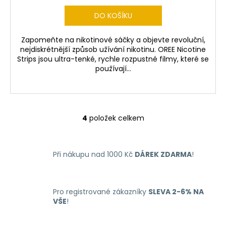
DO KOŠÍKU
Zapomeňte na nikotinové sáčky a objevte revoluční,
nejdiskrétnější způsob užívání nikotinu. OREE Nicotine
Strips jsou ultra-tenké, rychle rozpustné filmy, které se
používají...
4
položek celkem
O
v
l
Při nákupu nad 1000 Kč
DÁREK ZDARMA
!
á
d
a
c
Pro registrované zákazníky
SLEVA 2-6% NA
í
VŠE
!
p
r