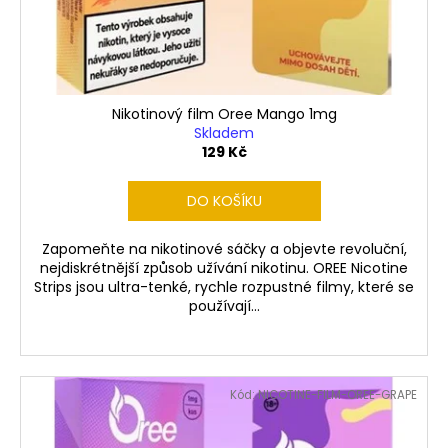
Nikotinový film Oree Mango 1mg
Skladem
129 Kč
DO KOŠÍKU
Zapomeňte na nikotinové sáčky a objevte revoluční,
nejdiskrétnější způsob užívání nikotinu. OREE Nicotine
Strips jsou ultra-tenké, rychle rozpustné filmy, které se
používají...
Kód:
NICOTINE-FILM-OREE-GRAPE