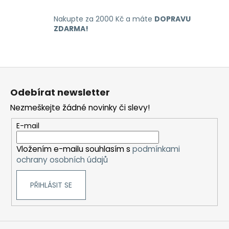
v
k
Nakupte za 2000 Kč a máte
DOPRAVU
y
ZDARMA!
v
ý
p
Z
i
á
s
Odebírat newsletter
u
p
Nezmeškejte žádné novinky či slevy!
a
t
E-mail
í
Vložením e-mailu souhlasím s
podmínkami
ochrany osobních údajů
PŘIHLÁSIT SE