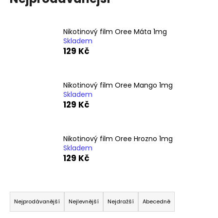
č
u
j
Nikotinový film Oree Máta 1mg
e
Skladem
m
129 Kč
e
LIQUID
Nikotinový film Oree Mango 1mg
DEKANG
Skladem
MENTHOL
129 Kč
10ML
-
6MG
(MENTOL)
Nikotinový film Oree Hrozno 1mg
195
Skladem
Kč
129 Kč
Ř
a
Nejprodávanější
Nejlevnější
Nejdražší
Abecedně
z