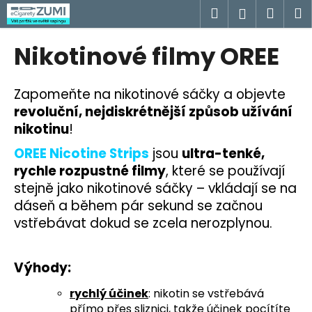
K
Přejít
Hledat
Náku
M
Přihlášen
na
o
obsah
Zpět
Zpět
košík
š
Nikotinové filmy OREE
í
C
k
o
Zapomeňte na nikotinové sáčky a objevte
p
revoluční, nejdiskrétnější způsob užívání
o
nikotinu
!
t
OREE Nicotine Strips
jsou
ultra-tenké,
ř
rychle rozpustné filmy
, které se používají
e
stejně jako nikotinové sáčky – vkládají se na
b
dáseň a během pár sekund se začnou
u
vstřebávat dokud se zcela nerozplynou.
j
e
Výhody:
t
e
rychlý účinek
: nikotin se vstřebává
n
přímo přes sliznici, takže účinek pocítíte