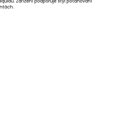
liquidů. Zařízení podporuje styl potahování
antách.