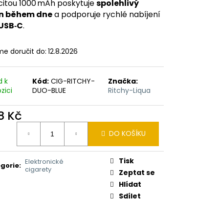
ERICAN BLEND 10ML-
itou 1000 mAh poskytuje
spolehlivý
 MÍCHANÝ TABÁK)
n během dne
a podporuje rychlé nabíjení
USB‑C
.
e doručit do:
12.8.2026
d k
Kód:
CIG-RITCHY-
Značka:
zici
DUO-BLUE
Ritchy-Liqua
8 Kč
ná
DO KOŠÍKU
:
Tisk
Elektronické
gorie
:
cigarety
Zeptat se
Hlídat
Sdílet