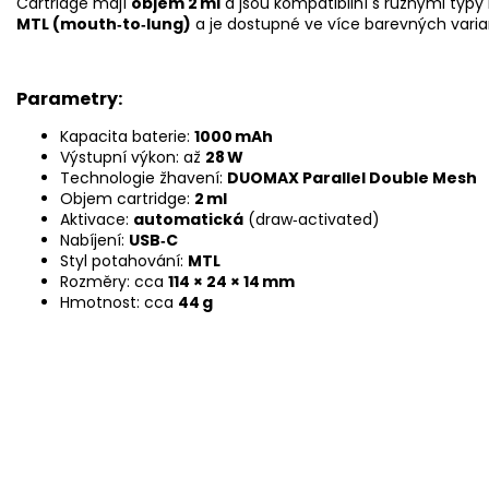
Cartridge mají
objem 2 ml
a jsou kompatibilní s různými typy 
MTL (mouth‑to‑lung)
a je dostupné ve více barevných vari
Parametry:
Kapacita baterie:
1000 mAh
Výstupní výkon: až
28 W
Technologie žhavení:
DUOMAX Parallel Double Mesh
Objem cartridge:
2 ml
Aktivace:
automatická
(draw‑activated)
Nabíjení:
USB‑C
Styl potahování:
MTL
Rozměry: cca
114 × 24 × 14 mm
Hmotnost: cca
44 g