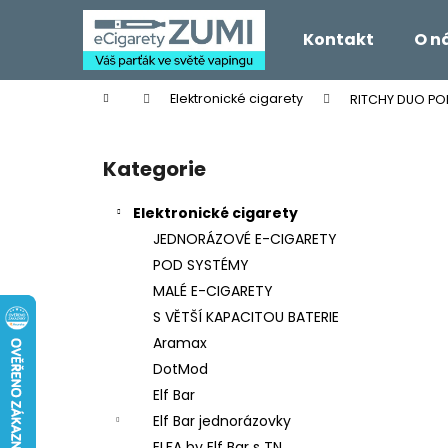
K
Přejít
na
o
Kontakt
O n
obsah
Zpět
Zpět
š
do
do
í
Domů
Elektronické cigarety
RITCHY DUO POD
k
obchodu
obchodu
P
o
Kategorie
Přeskočit
s
kategorie
t
Elektronické cigarety
r
JEDNORÁZOVÉ E-CIGARETY
a
POD SYSTÉMY
n
MALÉ E-CIGARETY
n
S VĚTŠÍ KAPACITOU BATERIE
í
Aramax
p
DotMod
a
Elf Bar
n
Elf Bar jednorázovky
e
ELFA by Elf Bar s TN