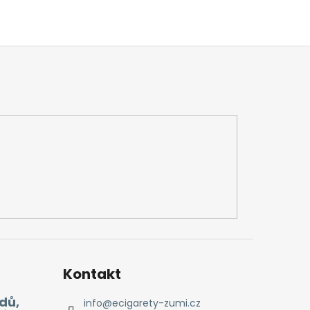
Kontakt
dů,
info
@
ecigarety-zumi.cz