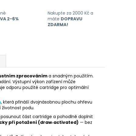
ané
Nakupte za 2000 Kč a
EVA 2-6%
máte
DOPRAVU
ZDARMA!
ustním zpracováním
a snadným použitím.
ádání. Výstupní výkon zařízení může
je odporu použité cartridge pro optimální
h
, která přináší dvojnásobnou plochu ohřevu
í životnost podu.
 posunout část cartridge a pohodlně doplnit
ky při potažení (draw‑activated)
— bez