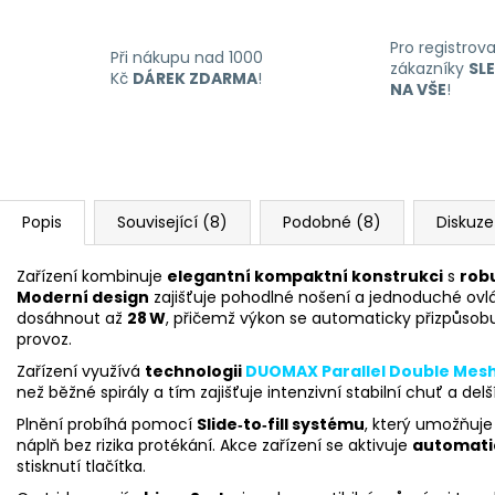
Pro registrov
Při nákupu nad 1000
zákazníky
SL
Kč
DÁREK ZDARMA
!
NA VŠE
!
Popis
Související (8)
Podobné (8)
Diskuze
Zařízení kombinuje
elegantní kompaktní konstrukci
s
rob
Moderní design
zajišťuje pohodlné nošení a jednoduché ovl
dosáhnout až
28 W
, přičemž výkon se automaticky přizpůsobu
provoz.
Zařízení využívá
technologii
DUOMAX Parallel Double Mes
než běžné spirály a tím zajišťuje intenzivní stabilní chuť a delš
Plnění probíhá pomocí
Slide‑to‑fill systému
, který umožňuje
náplň bez rizika protékání. Akce zařízení se aktivuje
automatic
stisknutí tlačítka.