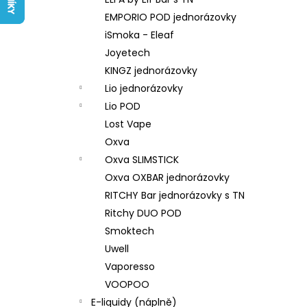
LIQUID ARAMAX 4PACK CIGAR
l
TOBACCO 4X10ML-18MG
EMPORIO POD jednorázovky
558 Kč
iSmoka - Eleaf
Joyetech
KINGZ jednorázovky
Lio jednorázovky
Lio POD
Lost Vape
Oxva
Oxva SLIMSTICK
Oxva OXBAR jednorázovky
RITCHY Bar jednorázovky s TN
Ritchy DUO POD
Smoktech
Uwell
Vaporesso
VOOPOO
E-liquidy (náplně)