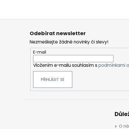
Z
á
Odebírat newsletter
p
Nezmeškejte žádné novinky či slevy!
a
t
E-mail
í
Vložením e-mailu souhlasím s
podmínkami o
PŘIHLÁSIT SE
Důle
O ná