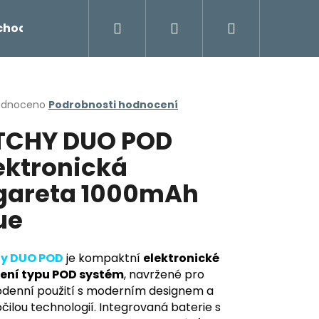
Hledat
Přihlášení
Nákupní
chodu
Novinky
Napište nám
Míchání liq
košík
rné
odnoceno
Podrobnosti hodnocení
cení
TCHY DUO POD
ktu
ektronická
gareta 1000mAh
ček.
ue
hy DUO POD
je kompaktní
elektronické
zení typu POD systém
, navržené pro
Následující
denní použití s moderním designem a
čilou technologií. Integrovaná baterie s