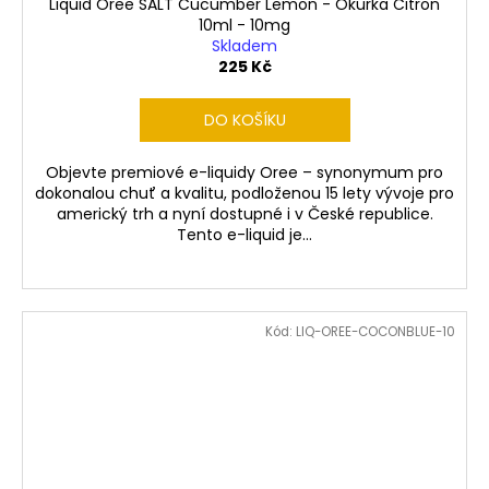
Liquid Oree SALT Cucumber Lemon - Okurka Citron
10ml - 10mg
Skladem
225 Kč
DO KOŠÍKU
Objevte premiové e-liquidy Oree – synonymum pro
dokonalou chuť a kvalitu, podloženou 15 lety vývoje pro
americký trh a nyní dostupné i v České republice.
Tento e-liquid je...
Kód:
LIQ-OREE-COCONBLUE-10