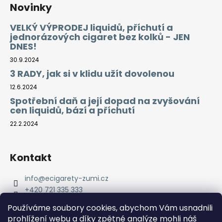
Novinky
VELKÝ VÝPRODEJ liquidů, příchutí a
jednorázových cigaret bez kolků - JEN
DNES!
30.9.2024
3 RADY, jak si v klidu užít dovolenou
12.6.2024
Spotřební daň a její dopad na zvyšování
cen liquidů, bází a příchutí
22.2.2024
Kontakt
info
@
ecigarety-zumi.cz
+420 721 335 333
Facebook eCigarety ZUMI
Používáme soubory cookies, abychom Vám usnadnili
prohlížení webu a díky zpětné analýze mohli náš