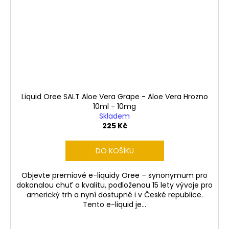
Liquid Oree SALT Aloe Vera Grape - Aloe Vera Hrozno
10ml - 10mg
Skladem
225 Kč
DO KOŠÍKU
Objevte premiové e-liquidy Oree – synonymum pro
dokonalou chuť a kvalitu, podloženou 15 lety vývoje pro
americký trh a nyní dostupné i v České republice.
Tento e-liquid je...