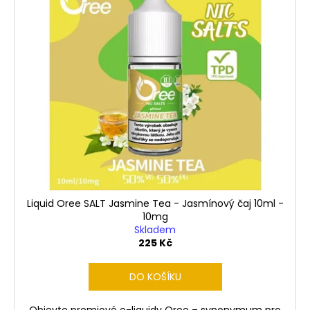
Liquid Oree SALT Jasmine Tea - Jasmínový čaj 10ml -
10mg
Skladem
225 Kč
DO KOŠÍKU
Objevte premiové e-liquidy Oree – synonymum pro