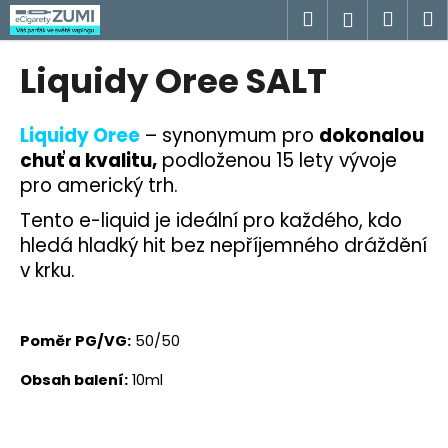
K
Přejít
Hledat
Náku
M
Přihlášen
na
o
obsah
Zpět
Zpět
košík
š
Liquidy Oree SALT
í
C
k
o
Liquidy Oree
– synonymum pro
dokonalou
p
chuť a kvalitu,
podloženou 15 lety vývoje
o
pro americký trh.
t
Tento e-liquid je ideální pro každého, kdo
ř
hledá hladký hit bez nepříjemného dráždění
e
v krku.
b
u
j
Poměr PG/VG:
50/50
e
Obsah balení:
10ml
t
e
n