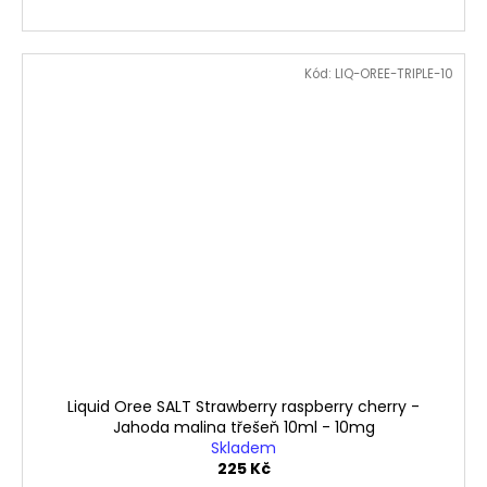
Kód:
LIQ-OREE-TRIPLE-10
Liquid Oree SALT Strawberry raspberry cherry -
Jahoda malina třešeň 10ml - 10mg
Skladem
225 Kč