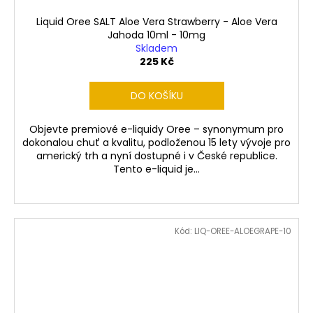
Liquid Oree SALT Aloe Vera Strawberry - Aloe Vera
Jahoda 10ml - 10mg
Skladem
225 Kč
DO KOŠÍKU
Objevte premiové e-liquidy Oree – synonymum pro
dokonalou chuť a kvalitu, podloženou 15 lety vývoje pro
americký trh a nyní dostupné i v České republice.
Tento e-liquid je...
Kód:
LIQ-OREE-ALOEGRAPE-10