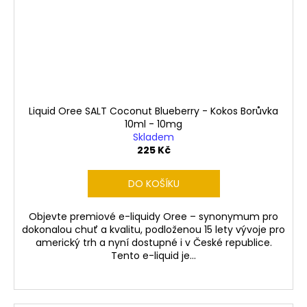
Liquid Oree SALT Coconut Blueberry - Kokos Borůvka
10ml - 10mg
Skladem
225 Kč
DO KOŠÍKU
Objevte premiové e-liquidy Oree – synonymum pro
dokonalou chuť a kvalitu, podloženou 15 lety vývoje pro
americký trh a nyní dostupné i v České republice.
Tento e-liquid je...