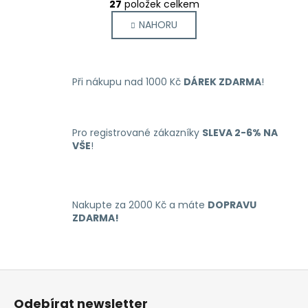
r
27
položek celkem
v
á
NAHORU
l
n
k
á
o
d
v
a
á
Při nákupu nad 1000 Kč
DÁREK ZDARMA
!
c
n
í
í
p
r
Pro registrované zákazníky
SLEVA 2-6% NA
VŠE
!
v
k
y
v
Nakupte za 2000 Kč a máte
DOPRAVU
ý
ZDARMA!
p
i
s
u
Z
á
Odebírat newsletter