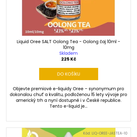
o
d
u
k
t
ů
Liquid Oree SALT Oolong Tea - Oolong čaj 10ml -
10mg
Skladem
225 Kč
DO KOŠÍKU
Objevte premiové e-liquidy Oree – synonymum pro
dokonalou chuť a kvalitu, podloženou 15 lety vývoje pro
americký trh a nyní dostupné i v České republice.
Tento e-liquid je...
Kód:
LIQ-OREE-JASTEA-10