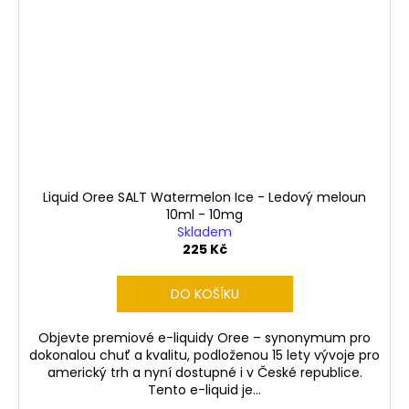
Liquid Oree SALT Watermelon Ice - Ledový meloun
10ml - 10mg
Skladem
225 Kč
DO KOŠÍKU
Objevte premiové e-liquidy Oree – synonymum pro
dokonalou chuť a kvalitu, podloženou 15 lety vývoje pro
americký trh a nyní dostupné i v České republice.
Tento e-liquid je...