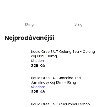
a
j
í
t
10mg
18mg
?
Nejprodávanější
Liquid Oree SALT Oolong Tea - Oolong
HLEDAT
čaj 10ml - 10mg
Skladem
225 Kč
D
Liquid Oree SALT Jasmine Tea -
o
Jasmínový čaj 10ml - 10mg
p
Skladem
o
225 Kč
r
u
Liquid Oree SALT Cucumber Lemon -