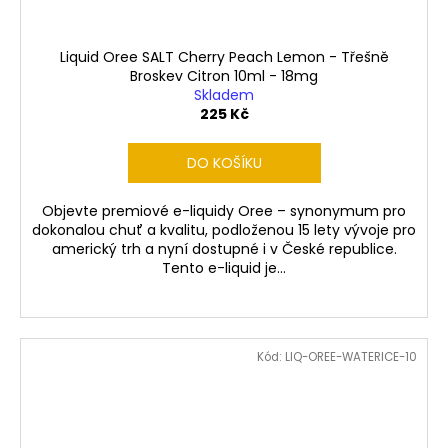
Liquid Oree SALT Cherry Peach Lemon - Třešně
Broskev Citron 10ml - 18mg
Skladem
225 Kč
DO KOŠÍKU
Objevte premiové e-liquidy Oree – synonymum pro
dokonalou chuť a kvalitu, podloženou 15 lety vývoje pro
americký trh a nyní dostupné i v České republice.
Tento e-liquid je...
Kód:
LIQ-OREE-WATERICE-10