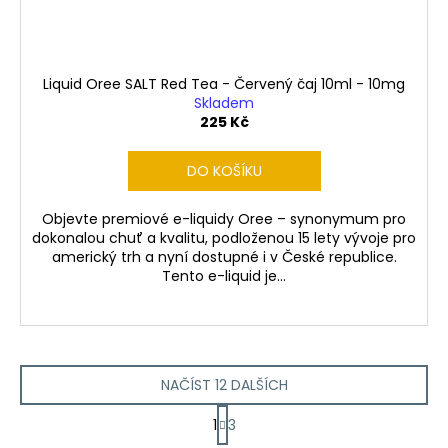
Liquid Oree SALT Red Tea - Červený čaj 10ml - 10mg
Skladem
225 Kč
DO KOŠÍKU
Objevte premiové e-liquidy Oree – synonymum pro
dokonalou chuť a kvalitu, podloženou 15 lety vývoje pro
americký trh a nyní dostupné i v České republice.
Tento e-liquid je...
NAČÍST 12 DALŠÍCH
S
1
3
t
O