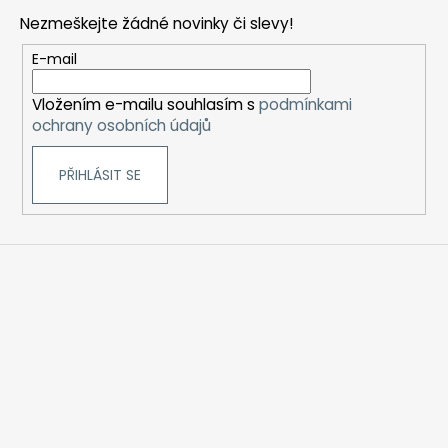
p
Nezmeškejte žádné novinky či slevy!
a
t
E-mail
í
Vložením e-mailu souhlasím s
podmínkami
ochrany osobních údajů
PŘIHLÁSIT SE