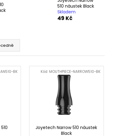
Joyetech Narrow
ERICAN BLEND 10ML-
10
 MÍCHANÝ TABÁK)
510 náustek Black
ack
Skladem
49 Kč
ecedně
TAN510-BK
Kód:
MOUTHPIECE-NARROW510-BK
 510
Joyetech Narrow 510 náustek
Black