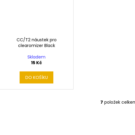
CC/T2 náustek pro
clearomizer Black
Skladem
15 Kč
DO KOŠÍKU
7
položek celke
O
v
l
á
d