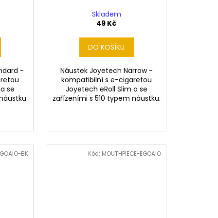
Skladem
49 Kč
DO KOŠÍKU
ndard -
Náustek Joyetech Narrow -
aretou
kompatibilní s e-cigaretou
 a se
Joyetech eRoll Slim a se
náustku.
zařízeními s 510 typem náustku.
EGOAIO-BK
Kód:
MOUTHPIECE-EGOAIO