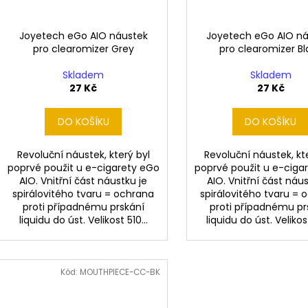
Joyetech eGo AIO náustek
Joyetech eGo AIO n
pro clearomizer Grey
pro clearomizer Bl
Skladem
Skladem
27 Kč
27 Kč
DO KOŠÍKU
DO KOŠÍKU
Revoluční náustek, který byl
Revoluční náustek, kt
poprvé použit u e-cigarety eGo
poprvé použit u e-ciga
AIO. Vnitřní část náustku je
AIO. Vnitřní část náus
spirálovitého tvaru = ochrana
spirálovitého tvaru = 
proti případnému prskání
proti případnému pr
liquidu do úst. Velikost 510...
liquidu do úst. Velikost
Kód:
MOUTHPIECE-CC-BK