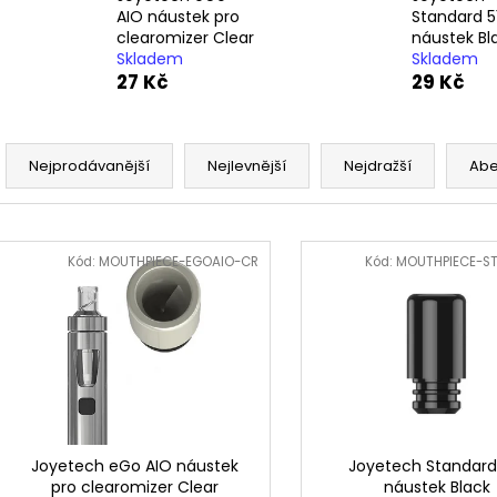
LIQUID DEKANG MENTHOL 10ML - 6MG
LIQUID LIQUA AM
AIO náustek pro
Standard 5
(MENTOL)
6MG (AMERICKÝ
clearomizer Clear
náustek Bl
195 Kč
198 Kč
Skladem
Skladem
27 Kč
29 Kč
Ř
a
Nejprodávanější
Nejlevnější
Nejdražší
Ab
z
e
V
n
ý
Kód:
MOUTHPIECE-EGOAIO-CR
Kód:
MOUTHPIECE-S
í
p
p
i
r
s
o
p
d
r
u
o
k
d
Joyetech eGo AIO náustek
Joyetech Standard
t
pro clearomizer Clear
náustek Black