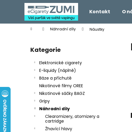
K
Přejít
na
o
Kontakt
O n
obsah
Zpět
Zpět
š
do
do
í
Domů
Náhradní díly
Náustky
k
obchodu
obchodu
P
o
Kategorie
Přeskočit
s
kategorie
t
Elektronické cigarety
r
E-liquidy (náplně)
a
Báze a příchutě
n
Nikotinové filmy OREE
n
Nikotinové sáčky BAGZ
í
Gripy
p
Náhradní díly
a
Clearomizery, atomizery a
n
cartridge
e
Žhavící hlavy