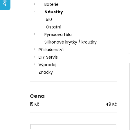
LIQUID ARAMAX 4PACK CIGAR
l
Baterie
TOBACCO 4X10ML-18MG
Náustky
558 Kč
510
Ostatní
Pyrexová těla
Silikonové krytky / kroužky
Příslušenství
DIY Servis
Výprodej
Značky
Cena
15
Kč
49
Kč