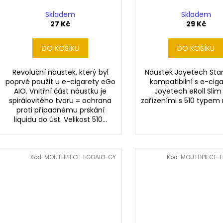
u
ů
k
Skladem
Skladem
t
27 Kč
29 Kč
ů
DO KOŠÍKU
DO KOŠÍKU
Revoluční náustek, který byl
Náustek Joyetech Sta
poprvé použit u e-cigarety eGo
kompatibilní s e-cig
AIO. Vnitřní část náustku je
Joyetech eRoll Slim
spirálovitého tvaru = ochrana
zařízeními s 510 typem 
proti případnému prskání
liquidu do úst. Velikost 510...
Kód:
MOUTHPIECE-EGOAIO-GY
Kód:
MOUTHPIECE-