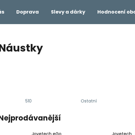
ás
Doprava
Slevy a dárky
Hodnocení ob
Co potřebujete najít?
Náustky
HLEDAT
Doporučujeme
510
Ostatní
Nejprodávanější
Joyetech eGo
Joyetech