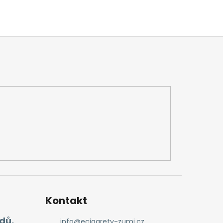
Kontakt
dů,
info
@
ecigarety-zumi.cz