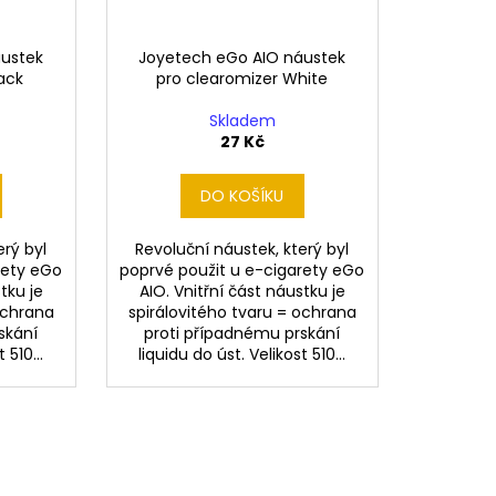
áustek
Joyetech eGo AIO náustek
ack
pro clearomizer White
Skladem
27 Kč
DO KOŠÍKU
erý byl
Revoluční náustek, který byl
rety eGo
poprvé použit u e-cigarety eGo
tku je
AIO. Vnitřní část náustku je
ochrana
spirálovitého tvaru = ochrana
skání
proti případnému prskání
 510...
liquidu do úst. Velikost 510...