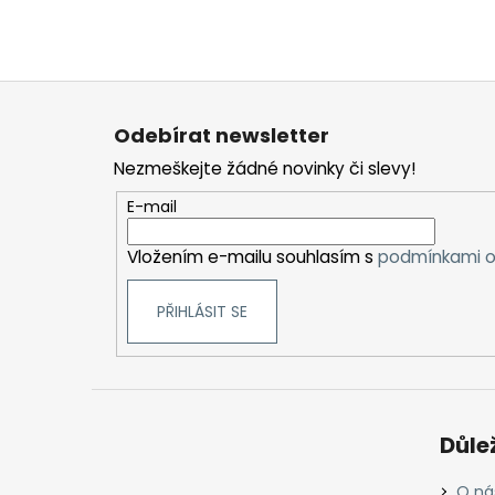
Z
á
Odebírat newsletter
p
Nezmeškejte žádné novinky či slevy!
a
t
E-mail
í
Vložením e-mailu souhlasím s
podmínkami o
PŘIHLÁSIT SE
Důle
O ná