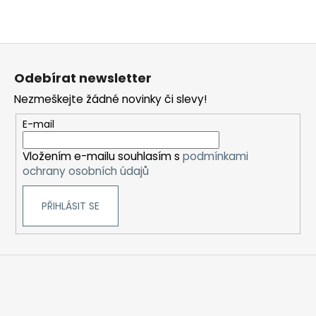
v
ý
p
Z
i
á
s
Odebírat newsletter
u
p
Nezmeškejte žádné novinky či slevy!
a
t
E-mail
í
Vložením e-mailu souhlasím s
podmínkami
ochrany osobních údajů
PŘIHLÁSIT SE