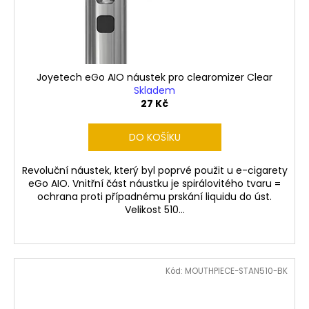
č
d
u
u
j
k
e
t
m
ů
e
Joyetech eGo AIO náustek pro clearomizer Clear
Skladem
27 Kč
LIQUID
ARAMAX
DO KOŠÍKU
4PACK
MAX
MENTHOL
Revoluční náustek, který byl poprvé použit u e-cigarety
4X10ML-
eGo AIO. Vnitřní část náustku je spirálovitého tvaru =
12MG
ochrana proti případnému prskání liquidu do úst.
558
Velikost 510...
Kč
Kód:
MOUTHPIECE-STAN510-BK