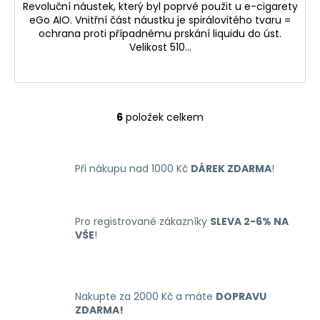
Revoluční náustek, který byl poprvé použit u e-cigarety
eGo AIO. Vnitřní část náustku je spirálovitého tvaru =
ochrana proti případnému prskání liquidu do úst.
Velikost 510...
6
položek celkem
O
v
l
Při nákupu nad 1000 Kč
DÁREK ZDARMA
!
á
d
a
c
Pro registrované zákazníky
SLEVA 2-6% NA
í
VŠE
!
p
r
v
k
Nakupte za 2000 Kč a máte
DOPRAVU
y
ZDARMA!