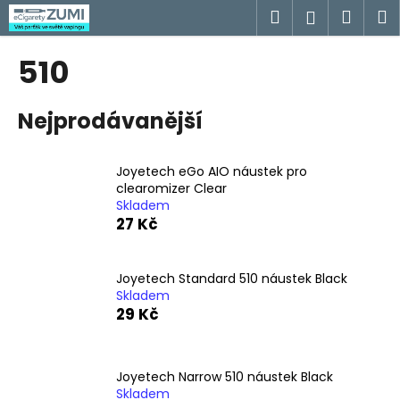
K
Přejít
Hledat
Náku
M
Přihlášen
na
o
obsah
Zpět
Zpět
košík
š
510
í
C
k
Nejprodávanější
o
p
o
Joyetech eGo AIO náustek pro
t
clearomizer Clear
Skladem
ř
27 Kč
e
b
u
Joyetech Standard 510 náustek Black
Skladem
j
29 Kč
e
t
e
Joyetech Narrow 510 náustek Black
n
Skladem