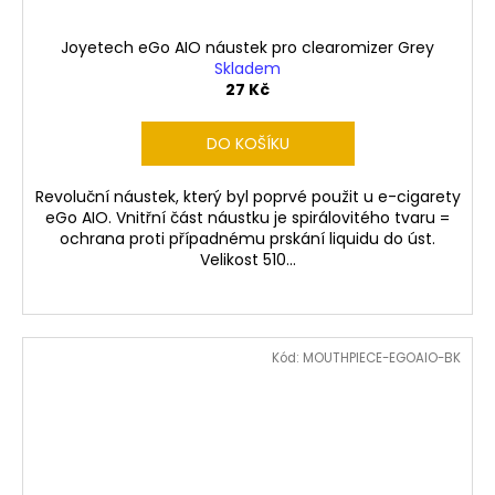
Joyetech eGo AIO náustek pro clearomizer Grey
Skladem
27 Kč
DO KOŠÍKU
Revoluční náustek, který byl poprvé použit u e-cigarety
eGo AIO. Vnitřní část náustku je spirálovitého tvaru =
ochrana proti případnému prskání liquidu do úst.
Velikost 510...
Kód:
MOUTHPIECE-EGOAIO-BK