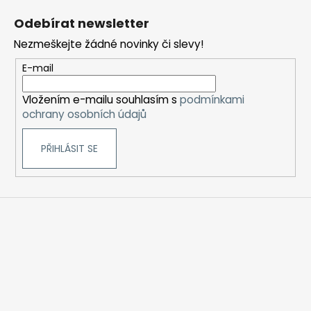
i
á
s
Odebírat newsletter
u
p
Nezmeškejte žádné novinky či slevy!
a
t
E-mail
í
Vložením e-mailu souhlasím s
podmínkami
ochrany osobních údajů
PŘIHLÁSIT SE