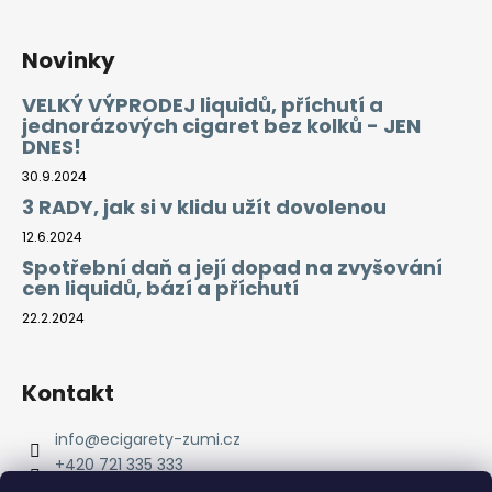
Novinky
VELKÝ VÝPRODEJ liquidů, příchutí a
jednorázových cigaret bez kolků - JEN
DNES!
30.9.2024
3 RADY, jak si v klidu užít dovolenou
12.6.2024
Spotřební daň a její dopad na zvyšování
cen liquidů, bází a příchutí
22.2.2024
Kontakt
info
@
ecigarety-zumi.cz
+420 721 335 333
Facebook eCigarety ZUMI