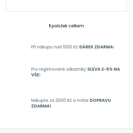
č
u
j
e
1
položek celkem
m
O
e
v
l
Při nákupu nad 1000 Kč
DÁREK ZDARMA
!
á
RITCHY
d
DUO
a
POD
ELEKTRONICKÁ
c
Pro registrované zákazníky
SLEVA 2-6% NA
CIGARETA
í
VŠE
!
1000MAH
p
BLUE
r
398
v
Kč
k
Nakupte za 2000 Kč a máte
DOPRAVU
y
ZDARMA!
v
ý
p
Z