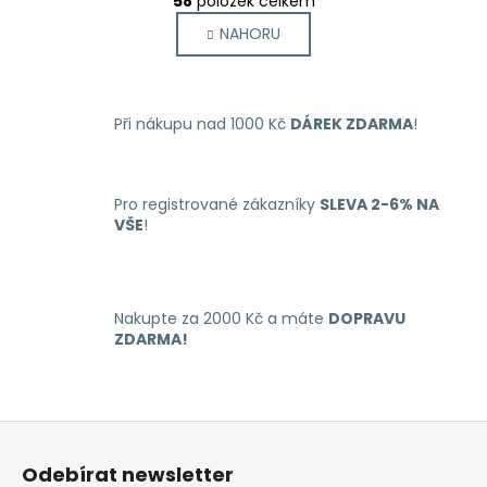
58
položek celkem
v
á
NAHORU
l
n
k
á
o
d
v
a
á
Při nákupu nad 1000 Kč
DÁREK ZDARMA
!
c
n
í
í
p
r
Pro registrované zákazníky
SLEVA 2-6% NA
VŠE
!
v
k
y
v
Nakupte za 2000 Kč a máte
DOPRAVU
ý
ZDARMA!
p
i
s
u
Z
á
Odebírat newsletter