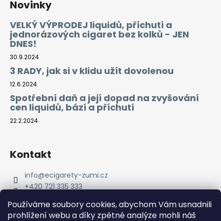
Novinky
VELKÝ VÝPRODEJ liquidů, příchutí a
jednorázových cigaret bez kolků - JEN
DNES!
30.9.2024
3 RADY, jak si v klidu užít dovolenou
12.6.2024
Spotřební daň a její dopad na zvyšování
cen liquidů, bází a příchutí
22.2.2024
Kontakt
info
@
ecigarety-zumi.cz
+420 721 335 333
Facebook eCigarety ZUMI
Používáme soubory cookies, abychom Vám usnadnili
prohlížení webu a díky zpětné analýze mohli náš