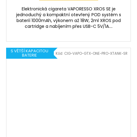
Elektronická cigareta VAPORESSO XROS SE je
jednoduchý a kompaktní otevřený POD systém s
baterií 1000mAh, výkonem až 18W, 2ml XROS pod
cartridge a nabíjením přes USB-C 5V/1A....
S VĚTŠÍ KAPACITOU
Kód:
CIG-VAPO-GTX-ONE-PRO-XTANK-SR
BATERIE