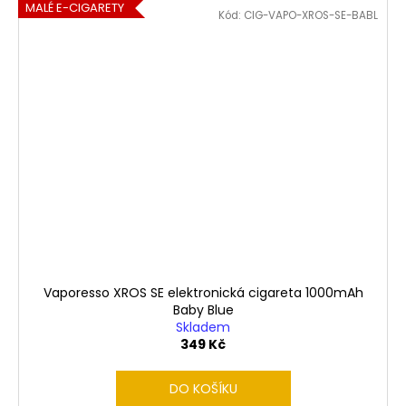
MALÉ E-CIGARETY
Kód:
CIG-VAPO-XROS-SE-BABL
Vaporesso XROS SE elektronická cigareta 1000mAh
Baby Blue
Skladem
349 Kč
DO KOŠÍKU