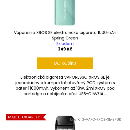
č
d
u
u
j
k
e
t
m
ů
e
Vaporesso XROS SE elektronická cigareta 1000mAh
Spring Green
Skladem
349 Kč
LIQUID
LIQUA
AMERICAN
DO KOŠÍKU
BLEND
10ML-
6MG
Elektronická cigareta VAPORESSO XROS SE je
(AMERICKÝ
jednoduchý a kompaktní otevřený POD systém s
MÍCHANÝ
baterií 1000mAh, výkonem až 18W, 2ml XROS pod
TABÁK)
cartridge a nabíjením přes USB-C 5V/1A....
198
Kč
MALÉ E-CIGARETY
Kód:
CIG-VAPO-XROS-SE-SPGR