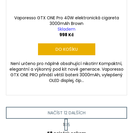
Vaporesso GTX ONE Pro 40W elektronická cigareta
3000mAh Brown
Skladem
998 Kč
DO KOŠÍKU
Není určeno pro náplně obsahující nikotin! Kompaktní,
elegantní a výkonný pod kit nové generace. Vaporesso
GTX ONE PRO přináší větší baterii 3000mAh, vylepšený
OLED displej, čip...
NAČÍST 12 DALŠÍCH
S
1
5
t
O
r