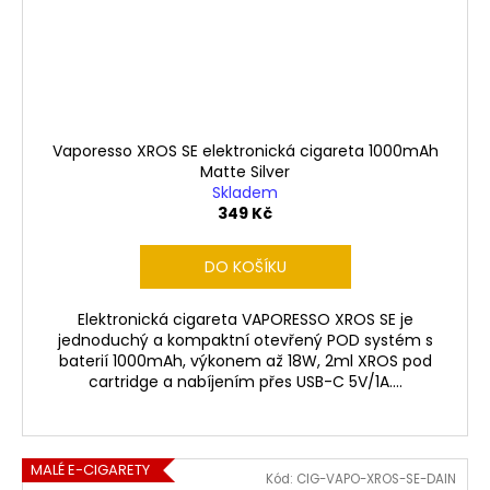
Vaporesso XROS SE elektronická cigareta 1000mAh
Matte Silver
Skladem
349 Kč
DO KOŠÍKU
Elektronická cigareta VAPORESSO XROS SE je
jednoduchý a kompaktní otevřený POD systém s
baterií 1000mAh, výkonem až 18W, 2ml XROS pod
cartridge a nabíjením přes USB-C 5V/1A....
MALÉ E-CIGARETY
Kód:
CIG-VAPO-XROS-SE-DAIN