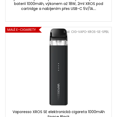
baterií 1000mAh, výkonem až 18W, 2ml XROS pod
cartridge a nabíjením přes USB-C 5V/1A....
MALÉ E-CIGARETY
Kód:
CIG-VAPO-XROS-SE-SPBL
Vaporesso XROS SE elektronická cigareta 1000mAh
Space Black