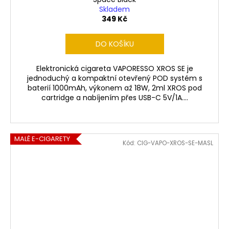
Skladem
349 Kč
DO KOŠÍKU
Elektronická cigareta VAPORESSO XROS SE je
jednoduchý a kompaktní otevřený POD systém s
baterií 1000mAh, výkonem až 18W, 2ml XROS pod
cartridge a nabíjením přes USB-C 5V/1A....
MALÉ E-CIGARETY
Kód:
CIG-VAPO-XROS-SE-MASL