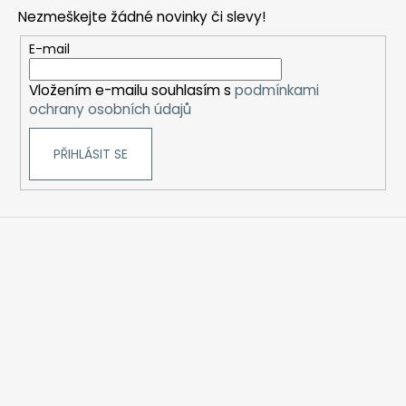
p
Nezmeškejte žádné novinky či slevy!
a
t
E-mail
í
Vložením e-mailu souhlasím s
podmínkami
ochrany osobních údajů
PŘIHLÁSIT SE