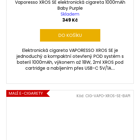
Vaporesso XROS SE elektronická cigareta 1000mAh
Baby Purple
Skladem
349 Kč
DO KOŠÍKU
Elektronická cigareta VAPORESSO XROS SE je
jednoduchý a kompaktní otevřený POD systém s
baterií 1000mAh, výkonem až 18W, 2ml XROS pod
cartridge a nabíjením přes USB-C 5V/1A....
MALÉ E-CIGARETY
Kód:
CIG-VAPO-XROS-SE-BAPI