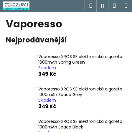
K
Přejít
Hledat
Náku
M
Přihlášen
na
o
obsah
Zpět
Zpět
košík
š
Vaporesso
í
C
k
Nejprodávanější
o
p
o
Vaporesso XROS SE elektronická cigareta
t
1000mAh Spring Green
Skladem
ř
349 Kč
e
b
Vaporesso XROS SE elektronická cigareta
u
1000mAh Space Grey
j
Skladem
349 Kč
e
t
Vaporesso XROS SE elektronická cigareta
e
1000mAh Space Black
n