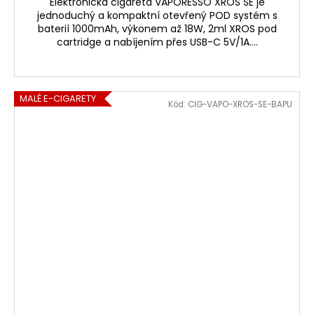
Elektronická cigareta VAPORESSO XROS SE je
jednoduchý a kompaktní otevřený POD systém s
baterií 1000mAh, výkonem až 18W, 2ml XROS pod
cartridge a nabíjením přes USB-C 5V/1A....
MALÉ E-CIGARETY
Kód:
CIG-VAPO-XROS-SE-BAPU