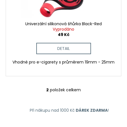
Univerzální silikonová šňůrka Black-Red
Vyprodáno
49 Kč
DETAIL
Vhodné pro e-cigarety s průměrem 19mm - 25mm
2
položek celkem
O
v
l
Při nákupu nad 1000 Kč
DÁREK ZDARMA
!
á
d
a