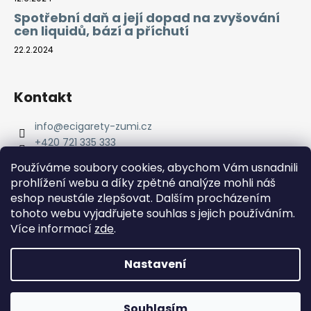
Spotřební daň a její dopad na zvyšování
cen liquidů, bází a příchutí
22.2.2024
Kontakt
info
@
ecigarety-zumi.cz
+420 721 335 333
Facebook eCigarety ZUMI
Používáme soubory cookies, abychom Vám usnadnili
prohlížení webu a díky zpětné analýze mohli náš
eshop neustále zlepšovat. Dalším procházením
tohoto webu vyjadřujete souhlas s jejich používáním.
Více informací
zde
.
Nastavení
Vytvořil Shoptet
Copyright 2026
eCigarety ZUMI
. Všechna práva
Doprava ZDARMA od 2000 Kč! Dárek k objednávce od 2500
Souhlasím
vyhrazena.