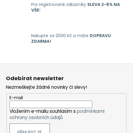
c
Pro registrované zákazníky
SLEVA 2-6% NA
í
VŠE
!
p
r
v
k
Nakupte za 2000 Kč a máte
DOPRAVU
y
ZDARMA!
v
ý
p
Z
i
á
s
Odebírat newsletter
u
p
Nezmeškejte žádné novinky či slevy!
a
t
E-mail
í
Vložením e-mailu souhlasím s
podmínkami
ochrany osobních údajů
PŘIHLÁSIT SE