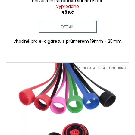
č
Univerzální silikonová šňůrka Black
Vyprodáno
u
49 Kč
j
e
m
DETAIL
e
Vhodné pro e-cigarety s průměrem 19mm - 25mm
LIQUID
LIQUA
4PACK
BRIGHT
Kód:
NECKLACE-SILI-UNI-BKRD
TOBACCO
4X10ML-
6MG
(ČISTÁ
TABÁKOVÁ
PŘÍCHUŤ)
638
Kč