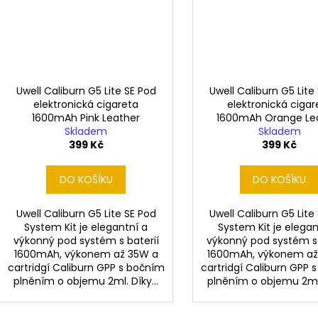
Uwell Caliburn G5 Lite SE Pod
Uwell Caliburn G5 Lite
elektronická cigareta
elektronická cigar
1600mAh Pink Leather
1600mAh Orange Le
Skladem
Skladem
399 Kč
399 Kč
DO KOŠÍKU
DO KOŠÍKU
Uwell Caliburn G5 Lite SE Pod
Uwell Caliburn G5 Lite
System Kit je elegantní a
System Kit je elegan
výkonný pod systém s baterií
výkonný pod systém s 
1600mAh, výkonem až 35W a
1600mAh, výkonem až
cartridgí Caliburn GPP s bočním
cartridgí Caliburn GPP 
plněním o objemu 2ml. Díky...
plněním o objemu 2ml. 