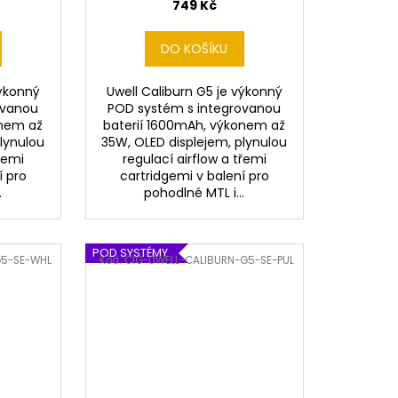
749 Kč
DO KOŠÍKU
výkonný
Uwell Caliburn G5 je výkonný
ovanou
POD systém s integrovanou
onem až
baterií 1600mAh, výkonem až
plynulou
35W, OLED displejem, plynulou
řemi
regulací airflow a třemi
í pro
cartridgemi v balení pro
.
pohodlné MTL i...
POD SYSTÉMY
G5-SE-WHL
Kód:
CIG-UWELL-CALIBURN-G5-SE-PUL