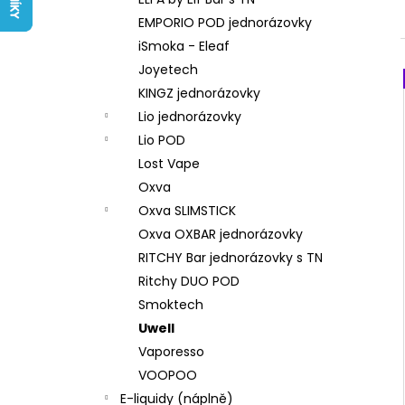
LIQUID ARAMAX 4PACK CIGAR
l
TOBACCO 4X10ML-18MG
EMPORIO POD jednorázovky
558 Kč
iSmoka - Eleaf
Joyetech
KINGZ jednorázovky
Lio jednorázovky
Lio POD
Lost Vape
Oxva
Oxva SLIMSTICK
Oxva OXBAR jednorázovky
RITCHY Bar jednorázovky s TN
Ritchy DUO POD
Smoktech
Uwell
Vaporesso
VOOPOO
E-liquidy (náplně)