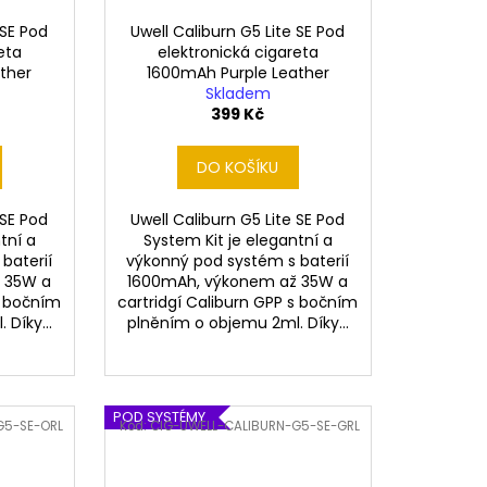
 SE Pod
Uwell Caliburn G5 Lite SE Pod
eta
elektronická cigareta
ther
1600mAh Purple Leather
Skladem
399 Kč
DO KOŠÍKU
 SE Pod
Uwell Caliburn G5 Lite SE Pod
tní a
System Kit je elegantní a
baterií
výkonný pod systém s baterií
 35W a
1600mAh, výkonem až 35W a
s bočním
cartridgí Caliburn GPP s bočním
Díky...
plněním o objemu 2ml. Díky...
POD SYSTÉMY
G5-SE-ORL
Kód:
CIG-UWELL-CALIBURN-G5-SE-GRL