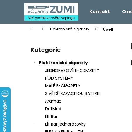
K
Přejít
na
o
Kontakt
O n
obsah
Zpět
Zpět
š
do
do
í
Domů
Elektronické cigarety
Uwell
k
obchodu
obchodu
P
o
Kategorie
Přeskočit
s
kategorie
t
Elektronické cigarety
r
JEDNORÁZOVÉ E-CIGARETY
a
POD SYSTÉMY
n
MALÉ E-CIGARETY
n
S VĚTŠÍ KAPACITOU BATERIE
í
Aramax
p
DotMod
a
Elf Bar
n
Elf Bar jednorázovky
e
ELFA by Elf Bar s TN