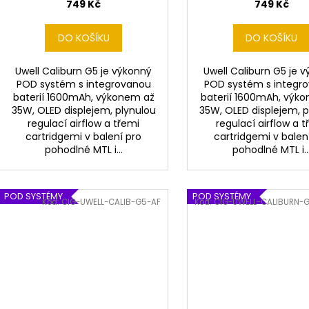
749 Kč
749 Kč
DO KOŠÍKU
DO KOŠÍKU
Uwell Caliburn G5 je výkonný
Uwell Caliburn G5 je 
POD systém s integrovanou
POD systém s integr
baterií 1600mAh, výkonem až
baterií 1600mAh, výk
35W, OLED displejem, plynulou
35W, OLED displejem, 
regulací airflow a třemi
regulací airflow a t
cartridgemi v balení pro
cartridgemi v balen
pohodlné MTL i...
pohodlné MTL i..
POD SYSTÉMY
POD SYSTÉMY
Kód:
CIG-UWELL-CALIB-G5-AF
Kód:
CIG-UWELL-CALIBURN-