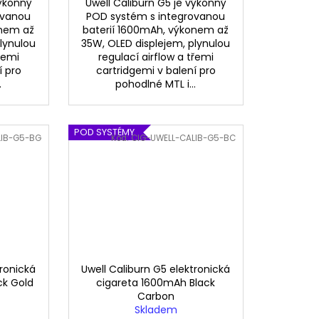
výkonný
Uwell Caliburn G5 je výkonný
ovanou
POD systém s integrovanou
onem až
baterií 1600mAh, výkonem až
plynulou
35W, OLED displejem, plynulou
řemi
regulací airflow a třemi
í pro
cartridgemi v balení pro
.
pohodlné MTL i...
POD SYSTÉMY
LIB-G5-BG
Kód:
CIG-UWELL-CALIB-G5-BC
tronická
Uwell Caliburn G5 elektronická
ck Gold
cigareta 1600mAh Black
Carbon
Skladem