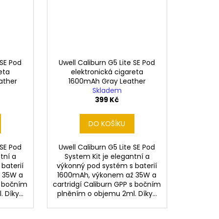
 SE Pod
Uwell Caliburn G5 Lite SE Pod
eta
elektronická cigareta
ather
1600mAh Gray Leather
Skladem
399 Kč
DO KOŠÍKU
 SE Pod
Uwell Caliburn G5 Lite SE Pod
tní a
System Kit je elegantní a
baterií
výkonný pod systém s baterií
 35W a
1600mAh, výkonem až 35W a
s bočním
cartridgí Caliburn GPP s bočním
Díky...
plněním o objemu 2ml. Díky...