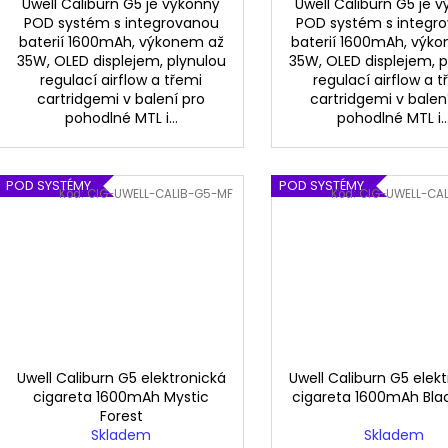
Uwell Caliburn G5 je výkonný
Uwell Caliburn G5 je 
POD systém s integrovanou
POD systém s integr
baterií 1600mAh, výkonem až
baterií 1600mAh, výk
35W, OLED displejem, plynulou
35W, OLED displejem, 
regulací airflow a třemi
regulací airflow a t
cartridgemi v balení pro
cartridgemi v balen
pohodlné MTL i...
pohodlné MTL i..
POD SYSTÉMY
POD SYSTÉMY
Kód:
CIG-UWELL-CALIB-G5-MF
Kód:
CIG-UWELL-CA
Uwell Caliburn G5 elektronická
Uwell Caliburn G5 elek
cigareta 1600mAh Mystic
cigareta 1600mAh Bla
Forest
Skladem
Skladem