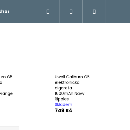
Hledat
Přihlášení
Nákupní
chodu
Novinky
Napište nám
Míchání liq
košík
burn G5
Uwell Caliburn G5
ká
elektronická
cigareta
Orange
1600mAh Navy
Ripples
Skladem
749 Kč
Následující