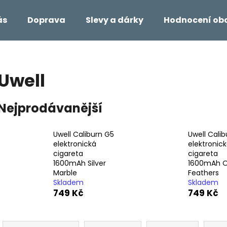
ás
Doprava
Slevy a dárky
Hodnocení ob
Co potřebujete najít?
Uwell
HLEDAT
Nejprodávanější
Uwell Caliburn G5
Uwell Cali
Doporučujeme
elektronická
elektronic
cigareta
cigareta
1600mAh Silver
1600mAh 
Marble
Feathers
Skladem
Skladem
749 Kč
749 Kč
Ř