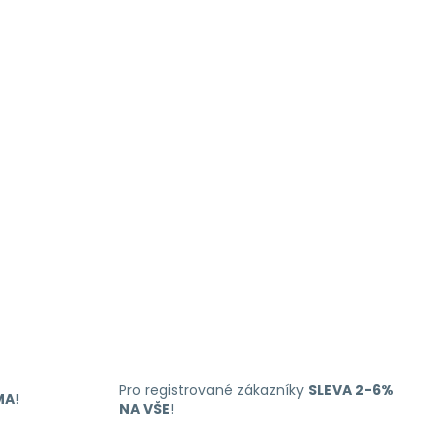
s
u
Pro registrované zákazníky
SLEVA 2-6%
MA
!
NA VŠE
!