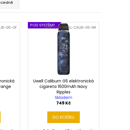
ERICAN BLEND 10ML-
ecedně
 MÍCHANÝ TABÁK)
POD SYSTÉMY
LIB-G5-OF
Kód:
CIG-UWELL-CALIB-G5-NR
tronická
Uwell Caliburn G5 elektronická
range
cigareta 1600mAh Navy
Ripples
Skladem
749 Kč
DO KOŠÍKU