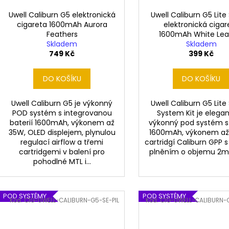
Uwell Caliburn G5 elektronická
Uwell Caliburn G5 Lite
cigareta 1600mAh Aurora
elektronická cigar
Feathers
1600mAh White Lea
Skladem
Skladem
749 Kč
399 Kč
DO KOŠÍKU
DO KOŠÍKU
Uwell Caliburn G5 je výkonný
Uwell Caliburn G5 Lite
POD systém s integrovanou
System Kit je elegan
baterií 1600mAh, výkonem až
výkonný pod systém s 
35W, OLED displejem, plynulou
1600mAh, výkonem až
regulací airflow a třemi
cartridgí Caliburn GPP 
cartridgemi v balení pro
plněním o objemu 2ml. 
pohodlné MTL i...
POD SYSTÉMY
POD SYSTÉMY
Kód:
CIG-UWELL-CALIBURN-G5-SE-PIL
Kód:
CIG-UWELL-CALIBURN-