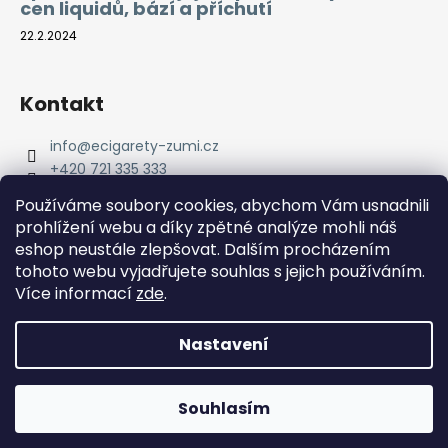
cen liquidů, bází a příchutí
22.2.2024
Kontakt
info
@
ecigarety-zumi.cz
+420 721 335 333
Facebook eCigarety ZUMI
Používáme soubory cookies, abychom Vám usnadnili
prohlížení webu a díky zpětné analýze mohli náš
eshop neustále zlepšovat. Dalším procházením
tohoto webu vyjadřujete souhlas s jejich používáním.
Více informací
zde
.
Nastavení
Vytvořil Shoptet
Copyright 2026
eCigarety ZUMI
. Všechna práva
Doprava ZDARMA od 2000 Kč! Dárek k objednávce od 2500
Souhlasím
vyhrazena.
Kč!