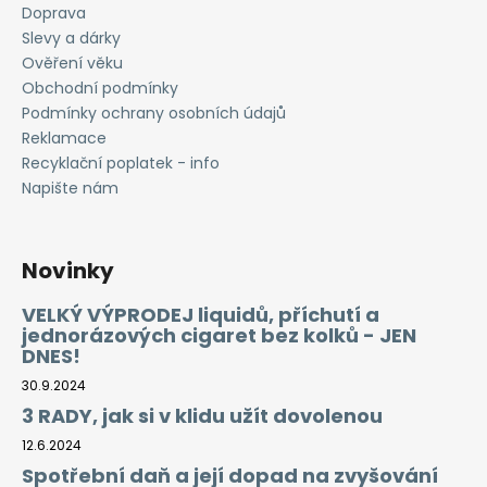
č
Doprava
u
Slevy a dárky
j
Ověření věku
e
Obchodní podmínky
m
Podmínky ochrany osobních údajů
e
Reklamace
Recyklační poplatek - info
LIQUID
Napište nám
ARAMAX
4PACK
MAX
MENTHOL
Novinky
4X10ML-
12MG
VELKÝ VÝPRODEJ liquidů, příchutí a
558
jednorázových cigaret bez kolků - JEN
Kč
DNES!
30.9.2024
3 RADY, jak si v klidu užít dovolenou
12.6.2024
Spotřební daň a její dopad na zvyšování