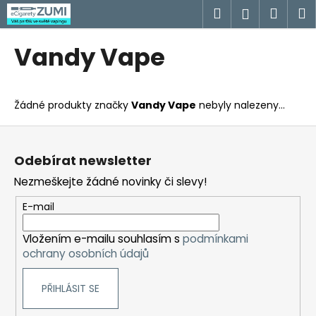
K
Přejít
Hledat
Náku
M
Přihlášen
na
o
obsah
Zpět
Zpět
košík
š
Vandy Vape
í
C
k
o
Žádné produkty značky
Vandy Vape
nebyly nalezeny...
p
o
Z
t
á
Odebírat newsletter
ř
p
Nezmeškejte žádné novinky či slevy!
e
a
b
t
E-mail
u
í
j
Vložením e-mailu souhlasím s
podmínkami
ochrany osobních údajů
e
t
PŘIHLÁSIT SE
e
n