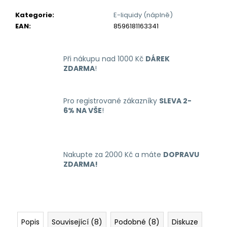
č
u
Kategorie
:
E-liquidy (náplně)
j
EAN
:
8596181163341
e
m
e
Při nákupu nad 1000 Kč
DÁREK
ZDARMA
!
RITCHY
DUO
Pro registrované zákazníky
SLEVA 2-
POD
6% NA VŠE
!
ELEKTRONICKÁ
CIGARETA
1000MAH
BLUE
398
Nakupte za 2000 Kč a máte
DOPRAVU
Kč
ZDARMA!
Popis
Související (8)
Podobné (8)
Diskuze