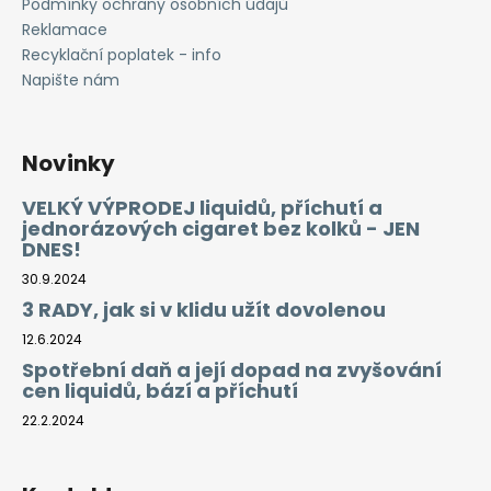
Podmínky ochrany osobních údajů
Reklamace
Recyklační poplatek - info
Napište nám
Novinky
VELKÝ VÝPRODEJ liquidů, příchutí a
jednorázových cigaret bez kolků - JEN
DNES!
30.9.2024
3 RADY, jak si v klidu užít dovolenou
12.6.2024
Spotřební daň a její dopad na zvyšování
cen liquidů, bází a příchutí
22.2.2024