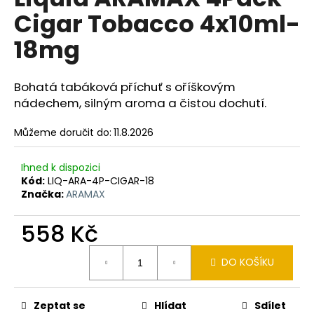
je
a
Cigar Tobacco 4x10ml-
0,0
z
j
18mg
5
í
hvězdiček.
t
Bohatá tabáková příchuť s oříškovým
?
nádechem, silným aroma a čistou dochutí.
Můžeme doručit do:
11.8.2026
HLEDAT
Ihned k dispozici
Kód:
LIQ-ARA-4P-CIGAR-18
Značka:
ARAMAX
D
558 Kč
o
Měrná
p
DO KOŠÍKU
cena:
o
r
u
Zeptat se
Hlídat
Sdílet