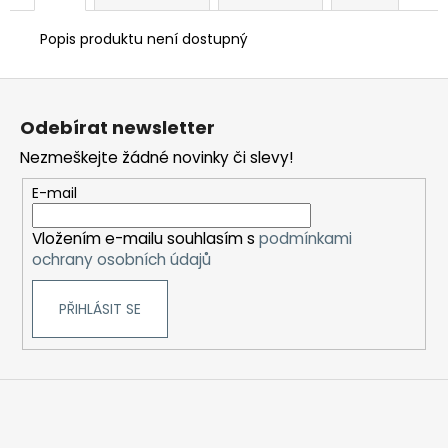
Popis produktu není dostupný
Z
á
Odebírat newsletter
p
Nezmeškejte žádné novinky či slevy!
a
t
E-mail
í
Vložením e-mailu souhlasím s
podmínkami
ochrany osobních údajů
PŘIHLÁSIT SE