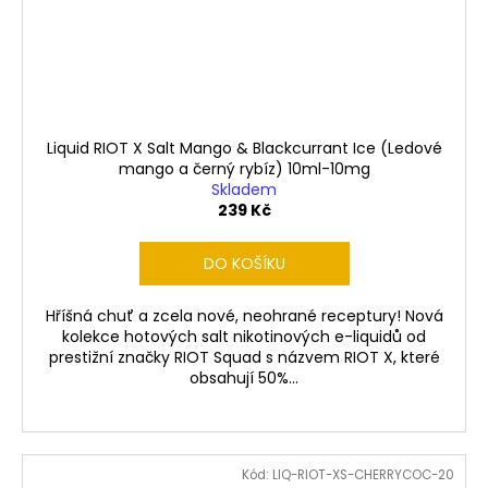
Liquid RIOT X Salt Mango & Blackcurrant Ice (Ledové
mango a černý rybíz) 10ml-10mg
Skladem
239 Kč
DO KOŠÍKU
Hříšná chuť a zcela nové, neohrané receptury! Nová
kolekce hotových salt nikotinových e-liquidů od
prestižní značky RIOT Squad s názvem RIOT X, které
obsahují 50%...
Kód:
LIQ-RIOT-XS-CHERRYCOC-20