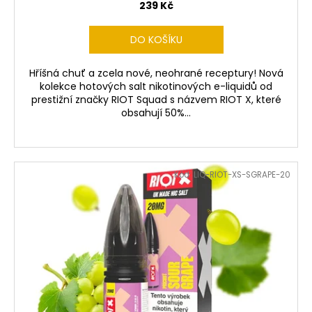
239 Kč
DO KOŠÍKU
Hříšná chuť a zcela nové, neohrané receptury! Nová
kolekce hotových salt nikotinových e-liquidů od
prestižní značky RIOT Squad s názvem RIOT X, které
obsahují 50%...
Kód:
LIQ-RIOT-XS-SGRAPE-20