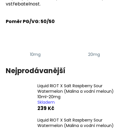
vstřebatelnost.
a
j
í
Poměr PG/VG: 50/50
t
?
10mg
20mg
HLEDAT
Nejprodávanější
Liquid RIOT X Salt Raspberry Sour
D
Watermelon (Malina a vodní meloun)
10ml-20mg
o
Skladem
p
239 Kč
o
r
Liquid RIOT X Salt Raspberry Sour
u
Watermelon (Malina a vodní meloun)