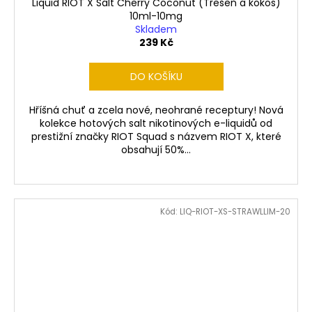
Liquid RIOT X Salt Cherry Coconut (Třešeň a kokos)
10ml-10mg
Skladem
239 Kč
DO KOŠÍKU
Hříšná chuť a zcela nové, neohrané receptury! Nová
kolekce hotových salt nikotinových e-liquidů od
prestižní značky RIOT Squad s názvem RIOT X, které
obsahují 50%...
Kód:
LIQ-RIOT-XS-STRAWLLIM-20