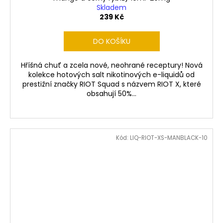
Skladem
239 Kč
DO KOŠÍKU
Hříšná chuť a zcela nové, neohrané receptury! Nová
kolekce hotových salt nikotinových e-liquidů od
prestižní značky RIOT Squad s názvem RIOT X, které
obsahují 50%...
Kód:
LIQ-RIOT-XS-MANBLACK-10