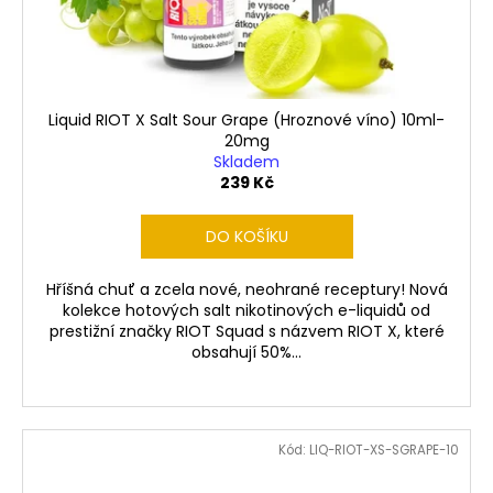
Liquid RIOT X Salt Sour Grape (Hroznové víno) 10ml-
20mg
Skladem
239 Kč
DO KOŠÍKU
Hříšná chuť a zcela nové, neohrané receptury! Nová
kolekce hotových salt nikotinových e-liquidů od
prestižní značky RIOT Squad s názvem RIOT X, které
obsahují 50%...
Kód:
LIQ-RIOT-XS-SGRAPE-10