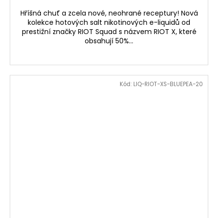
Hříšná chuť a zcela nové, neohrané receptury! Nová
kolekce hotových salt nikotinových e-liquidů od
prestižní značky RIOT Squad s názvem RIOT X, které
obsahují 50%...
Kód:
LIQ-RIOT-XS-BLUEPEA-20