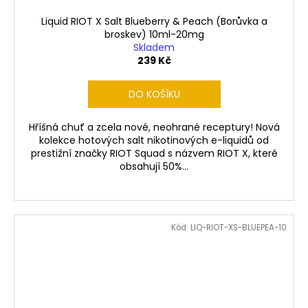
Liquid RIOT X Salt Blueberry & Peach (Borůvka a
broskev) 10ml-20mg
Skladem
239 Kč
DO KOŠÍKU
Hříšná chuť a zcela nové, neohrané receptury! Nová
kolekce hotových salt nikotinových e-liquidů od
prestižní značky RIOT Squad s názvem RIOT X, které
obsahují 50%...
Kód:
LIQ-RIOT-XS-BLUEPEA-10