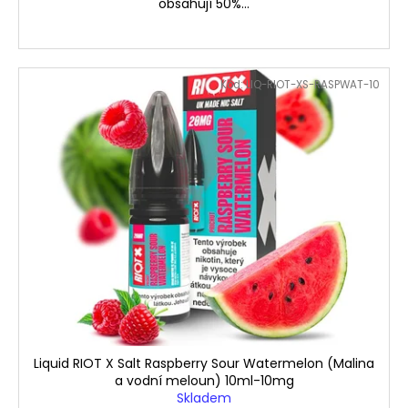
obsahují 50%...
Kód:
LIQ-RIOT-XS-RASPWAT-10
Liquid RIOT X Salt Raspberry Sour Watermelon (Malina
a vodní meloun) 10ml-10mg
Skladem