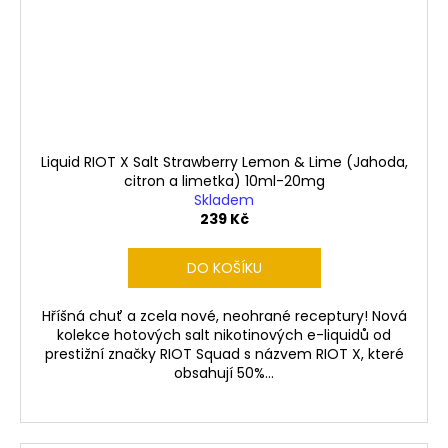
Liquid RIOT X Salt Strawberry Lemon & Lime (Jahoda,
citron a limetka) 10ml-20mg
Skladem
239 Kč
DO KOŠÍKU
Hříšná chuť a zcela nové, neohrané receptury! Nová
kolekce hotových salt nikotinových e-liquidů od
prestižní značky RIOT Squad s názvem RIOT X, které
obsahují 50%...