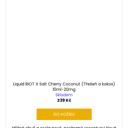
Liquid RIOT X Salt Cherry Coconut (Třešeň a kokos)
10ml-20mg
Skladem
239 Kč
DO KOŠÍKU
Hříšná chuť a zcela nové, neohrané receptury! Nová