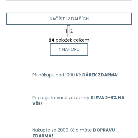
NAČÍST 12 DALŠÍCH
S
1
2
t
O
r
24
položek celkem
v
á
NAHORU
l
n
k
á
o
d
v
a
á
Při nákupu nad 1000 Kč
DÁREK ZDARMA
!
c
n
í
í
p
r
Pro registrované zákazníky
SLEVA 2-6% NA
VŠE
!
v
k
y
v
Nakupte za 2000 Kč a máte
DOPRAVU
ý
ZDARMA!