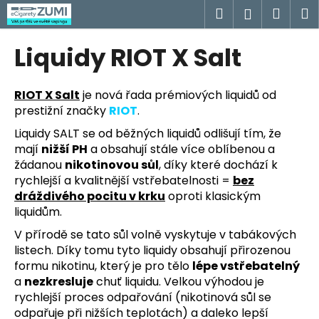
K
Přejít
Hledat
Náku
M
Přihlášen
na
o
obsah
Zpět
Zpět
košík
š
Liquidy RIOT X Salt
í
C
k
o
RIOT X Salt
je nová řada prémiových liquidů od
prestižní značky
RIOT
.
p
o
Liquidy SALT se od běžných liquidů odlišují tím, že
t
mají
nižší PH
a obsahují stále více oblíbenou a
žádanou
nikotinovou sůl
, díky které dochází k
ř
rychlejší a kvalitnější vstřebatelnosti =
bez
e
dráždivého pocitu v krku
oproti klasickým
b
liquidům.
u
V přírodě se tato sůl volně vyskytuje v tabákových
j
listech. Díky tomu tyto liquidy obsahují přirozenou
e
formu nikotinu, který je pro tělo
lépe vstřebatelný
t
a
nezkresluje
chuť liquidu. Velkou výhodou je
e
rychlejší proces odpařování (nikotinová sůl se
odpařuje při nižších teplotách) a daleko lepší
n