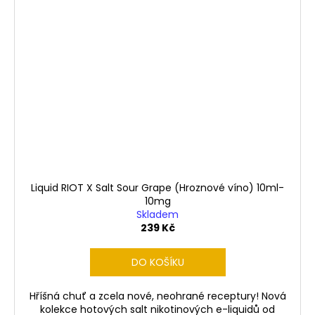
Liquid RIOT X Salt Sour Grape (Hroznové víno) 10ml-
10mg
Skladem
239 Kč
DO KOŠÍKU
Hříšná chuť a zcela nové, neohrané receptury! Nová
kolekce hotových salt nikotinových e-liquidů od