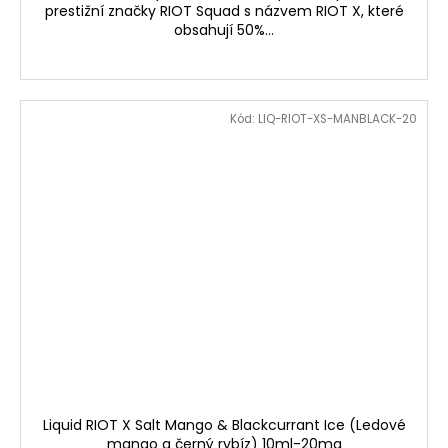
prestižní značky RIOT Squad s názvem RIOT X, které
obsahují 50%...
Kód:
LIQ-RIOT-XS-MANBLACK-20
Liquid RIOT X Salt Mango & Blackcurrant Ice (Ledové
mango a černý rybíz) 10ml-20mg