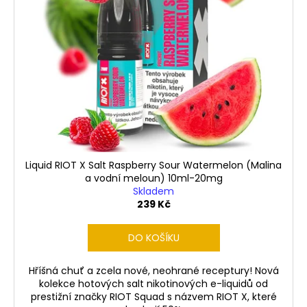
i
u
s
k
p
t
r
ů
o
d
u
k
t
ů
Liquid RIOT X Salt Raspberry Sour Watermelon (Malina
a vodní meloun) 10ml-20mg
Skladem
239 Kč
DO KOŠÍKU
Hříšná chuť a zcela nové, neohrané receptury! Nová
kolekce hotových salt nikotinových e-liquidů od
prestižní značky RIOT Squad s názvem RIOT X, které