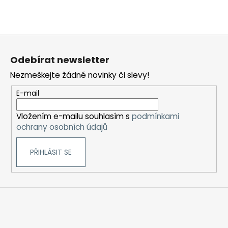
p
i
s
u
Z
á
Odebírat newsletter
p
Nezmeškejte žádné novinky či slevy!
a
t
E-mail
í
Vložením e-mailu souhlasím s
podmínkami
ochrany osobních údajů
PŘIHLÁSIT SE