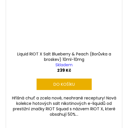
Liquid RIOT X Salt Blueberry & Peach (Borůvka a
broskev) 10ml-10mg
Skladem
239 Kč
DO KOŠÍKU
Hříšná chuť a zcela nové, neohrané receptury! Nová
kolekce hotových salt nikotinových e-liquidů od
prestižní značky RIOT Squad s názvem RIOT X, které
obsahují 50%...