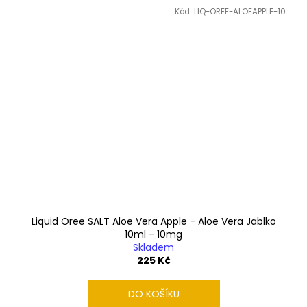
Kód:
LIQ-OREE-ALOEAPPLE-10
Liquid Oree SALT Aloe Vera Apple - Aloe Vera Jablko
10ml - 10mg
Skladem
225 Kč
DO KOŠÍKU