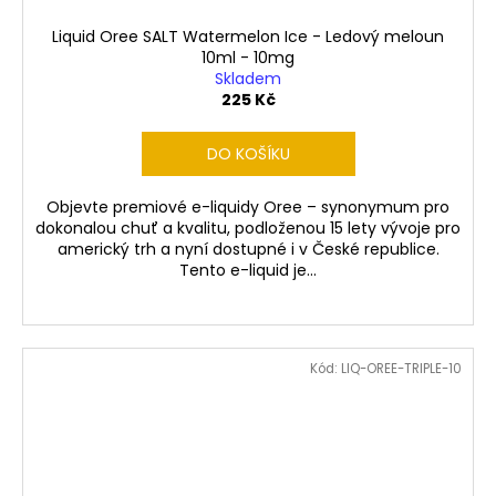
Liquid Oree SALT Watermelon Ice - Ledový meloun
10ml - 10mg
Skladem
225 Kč
DO KOŠÍKU
Objevte premiové e-liquidy Oree – synonymum pro
dokonalou chuť a kvalitu, podloženou 15 lety vývoje pro
americký trh a nyní dostupné i v České republice.
Tento e-liquid je...
Kód:
LIQ-OREE-TRIPLE-10