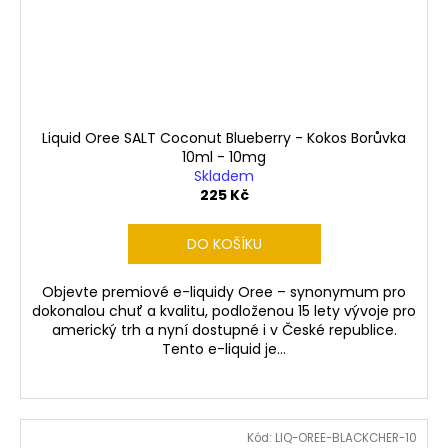
Liquid Oree SALT Coconut Blueberry - Kokos Borůvka
10ml - 10mg
Skladem
225 Kč
DO KOŠÍKU
Objevte premiové e-liquidy Oree – synonymum pro
dokonalou chuť a kvalitu, podloženou 15 lety vývoje pro
americký trh a nyní dostupné i v České republice.
Tento e-liquid je...
Kód:
LIQ-OREE-BLACKCHER-10