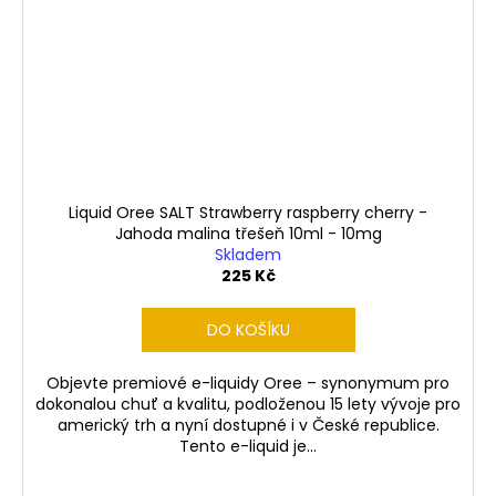
Liquid Oree SALT Strawberry raspberry cherry -
Jahoda malina třešeň 10ml - 10mg
Skladem
225 Kč
DO KOŠÍKU
Objevte premiové e-liquidy Oree – synonymum pro
dokonalou chuť a kvalitu, podloženou 15 lety vývoje pro
americký trh a nyní dostupné i v České republice.
Tento e-liquid je...