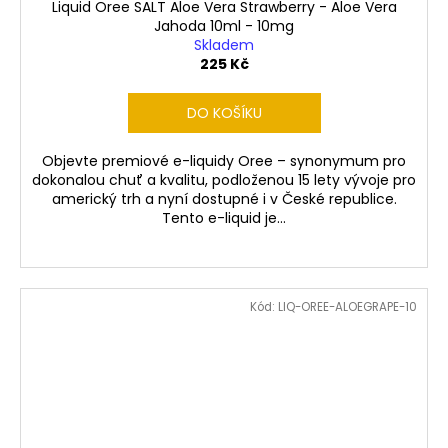
Liquid Oree SALT Aloe Vera Strawberry - Aloe Vera
Jahoda 10ml - 10mg
Skladem
225 Kč
DO KOŠÍKU
Objevte premiové e-liquidy Oree – synonymum pro
dokonalou chuť a kvalitu, podloženou 15 lety vývoje pro
americký trh a nyní dostupné i v České republice.
Tento e-liquid je...
Kód:
LIQ-OREE-ALOEGRAPE-10