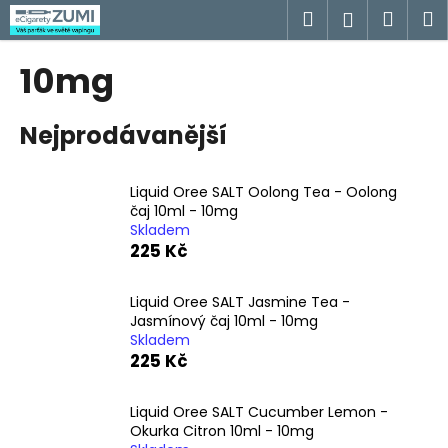
K
Přejít
Hledat
Náku
M
Přihlášen
na
o
obsah
Zpět
Zpět
košík
š
10mg
í
C
k
Nejprodávanější
o
p
o
Liquid Oree SALT Oolong Tea - Oolong
t
čaj 10ml - 10mg
Skladem
ř
225 Kč
e
b
Liquid Oree SALT Jasmine Tea -
u
Jasmínový čaj 10ml - 10mg
j
Skladem
225 Kč
e
t
Liquid Oree SALT Cucumber Lemon -
e
Okurka Citron 10ml - 10mg
n