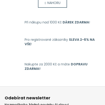
NAHORU
l
n
k
á
o
d
v
a
á
Při nákupu nad 1000 Kč
DÁREK ZDARMA
!
c
n
í
í
p
r
Pro registrované zákazníky
SLEVA 2-6% NA
VŠE
!
v
k
y
v
Nakupte za 2000 Kč a máte
DOPRAVU
ý
ZDARMA!
p
i
s
u
Z
á
Odebírat newsletter
p
Nezmeškejte žádné novinky či slevy!