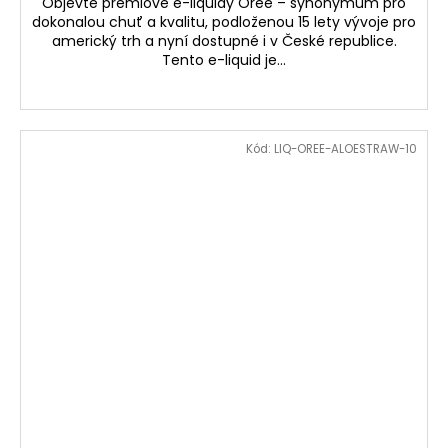
Objevte premiové e-liquidy Oree – synonymum pro
dokonalou chuť a kvalitu, podloženou 15 lety vývoje pro
americký trh a nyní dostupné i v České republice.
Tento e-liquid je...
Kód:
LIQ-OREE-ALOESTRAW-10