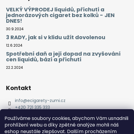
VELKÝ VÝPRODEJ liquidů, příchutí a
jednorázových cigaret bez kolků - JEN
DNES!
30.9.2024
3 RADY, jak si v klidu užít dovolenou
12.6.2024
Spotřební daň a její dopad na zvyšování
cen liquidů, bází a příchutí
22.2.2024
Kontakt
info
@
ecigarety-zumi.cz
+420 721 335 333
Facebook eCigarety ZUMI
Používáme soubory cookies, abychom Vám usnadnili
prohlížení webu a díky zpětné analýze mohli náš
eshop neustále zlepšovat. Dalším procházením