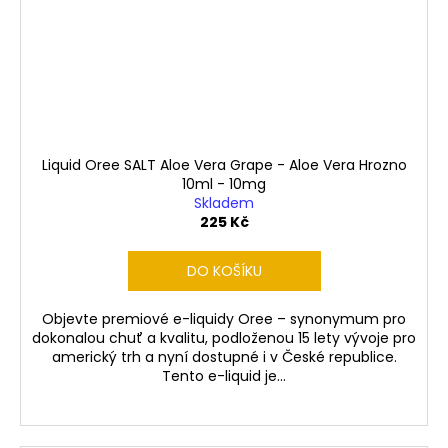
Liquid Oree SALT Aloe Vera Grape - Aloe Vera Hrozno
10ml - 10mg
Skladem
225 Kč
DO KOŠÍKU
Objevte premiové e-liquidy Oree – synonymum pro
dokonalou chuť a kvalitu, podloženou 15 lety vývoje pro
americký trh a nyní dostupné i v České republice.
Tento e-liquid je...