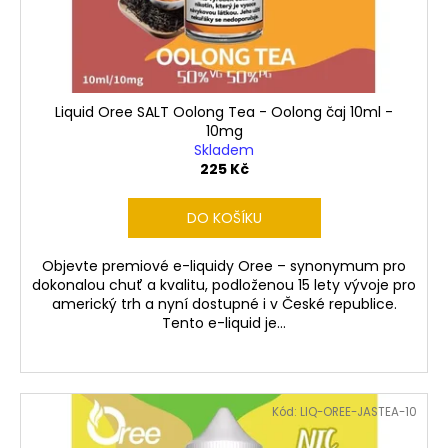
č
d
u
u
j
k
e
t
m
ů
e
Liquid Oree SALT Oolong Tea - Oolong čaj 10ml -
10mg
Skladem
225 Kč
LIO
NANO
PRO
DO KOŠÍKU
ELEKTRONICKÁ
CIGARETA
PASSION
Objevte premiové e-liquidy Oree – synonymum pro
FRUIT
dokonalou chuť a kvalitu, podloženou 15 lety vývoje pro
16MG
americký trh a nyní dostupné i v České republice.
169
Tento e-liquid je...
Kč
Kód:
LIQ-OREE-JASTEA-10