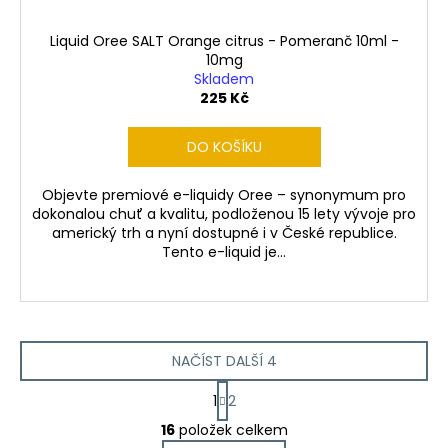
Liquid Oree SALT Orange citrus - Pomeranč 10ml -
10mg
Skladem
225 Kč
DO KOŠÍKU
Objevte premiové e-liquidy Oree – synonymum pro
dokonalou chuť a kvalitu, podloženou 15 lety vývoje pro
americký trh a nyní dostupné i v České republice.
Tento e-liquid je...
NAČÍST DALŠÍ 4
S
1
2
t
O
r
16
položek celkem
v
á