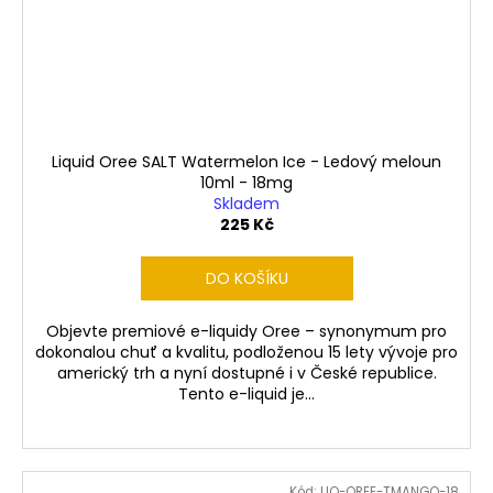
Liquid Oree SALT Watermelon Ice - Ledový meloun
10ml - 18mg
Skladem
225 Kč
DO KOŠÍKU
Objevte premiové e-liquidy Oree – synonymum pro
dokonalou chuť a kvalitu, podloženou 15 lety vývoje pro
americký trh a nyní dostupné i v České republice.
Tento e-liquid je...
Kód:
LIQ-OREE-TMANGO-18