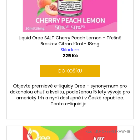
č
d
u
u
j
k
e
t
m
e
ů
Liquid Oree SALT Cherry Peach Lemon - Třešně
Broskev Citron 10ml - 18mg
Skladem
LIQUID
225 Kč
LIQUA
4PACK
BRIGHT
DO KOŠÍKU
TOBACCO
4X10ML-
6MG
Objevte premiové e-liquidy Oree – synonymum pro
(ČISTÁ
dokonalou chuť a kvalitu, podloženou 15 lety vývoje pro
TABÁKOVÁ
americký trh a nyní dostupné i v České republice.
PŘÍCHUŤ)
Tento e-liquid je...
638
Kč
Kód:
LIQ-OREE-STRAW-18