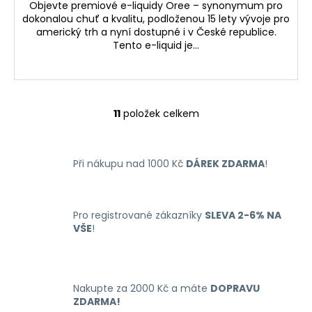
Objevte premiové e-liquidy Oree – synonymum pro
dokonalou chuť a kvalitu, podloženou 15 lety vývoje pro
americký trh a nyní dostupné i v České republice.
Tento e-liquid je...
11
položek celkem
O
v
l
Při nákupu nad 1000 Kč
DÁREK ZDARMA
!
á
d
a
c
Pro registrované zákazníky
SLEVA 2-6% NA
í
VŠE
!
p
r
v
k
Nakupte za 2000 Kč a máte
DOPRAVU
y
ZDARMA!