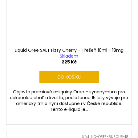
Liquid Oree SALT Fizzy Cherry - Třešeň 10ml - 18mg
Skladem
225 Kč
DO KOŠÍKU
Objevte premiové e-liquidy Oree – synonymum pro
dokonalou chuť a kvalitu, podloženou 15 lety vývoje pro
americký trh a nyní dostupné i v České republice.
Tento e-liquid je...
Kód:
LIQ-OREE-BUSOUR-18