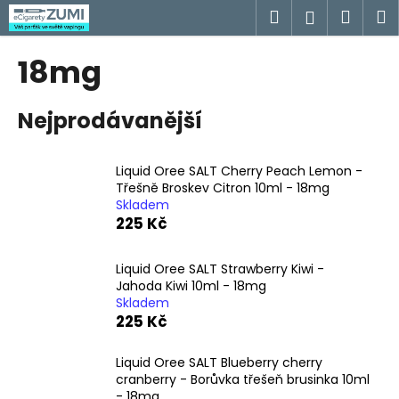
K
Přejít
Hledat
Náku
M
Přihlášen
na
o
obsah
Zpět
Zpět
košík
š
18mg
í
C
k
Nejprodávanější
o
p
o
Liquid Oree SALT Cherry Peach Lemon -
t
Třešně Broskev Citron 10ml - 18mg
Skladem
ř
225 Kč
e
b
Liquid Oree SALT Strawberry Kiwi -
u
Jahoda Kiwi 10ml - 18mg
j
Skladem
225 Kč
e
t
Liquid Oree SALT Blueberry cherry
e
cranberry - Borůvka třešeň brusinka 10ml
n
- 18mg