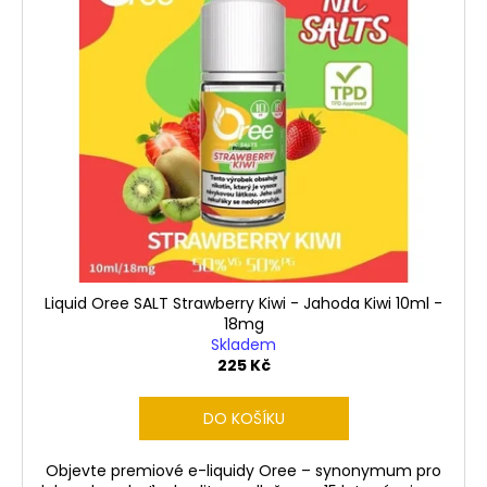
Liquid Oree SALT Strawberry Kiwi - Jahoda Kiwi 10ml -
18mg
Skladem
225 Kč
DO KOŠÍKU
Objevte premiové e-liquidy Oree – synonymum pro