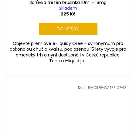
Borůvka třešeň brusinka 10ml - 18mg
Skladem
225 Kč
DO KOŠÍKU
Objevte premiové e-liquidy Oree – synonymum pro
dokonalou chuť a kvalitu, podloženou 15 lety vývoje pro
americký trh a nyní dostupné i v České republice.
Tento e-liquid je...
Kód:
LIQ-OREE-WATERICE-18