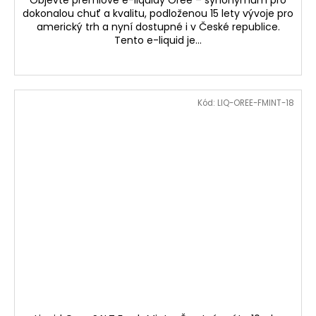
Objevte premiové e-liquidy Oree – synonymum pro
dokonalou chuť a kvalitu, podloženou 15 lety vývoje pro
americký trh a nyní dostupné i v České republice.
Tento e-liquid je...
Kód:
LIQ-OREE-FMINT-18