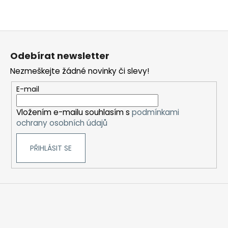
v
ý
p
Z
i
á
s
Odebírat newsletter
u
p
Nezmeškejte žádné novinky či slevy!
a
t
E-mail
í
Vložením e-mailu souhlasím s
podmínkami
ochrany osobních údajů
PŘIHLÁSIT SE