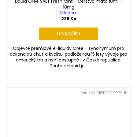
Liquid Oree SALT Fresh Mint - Čerstvá máta 10ml -
18mg
Skladem
225 Kč
DO KOŠÍKU
Objevte premiové e-liquidy Oree – synonymum pro
dokonalou chuť a kvalitu, podloženou 15 lety vývoje pro
americký trh a nyní dostupné i v České republice.
Tento e-liquid je...
Kód:
LIQ-OREE-FCHERRY-18