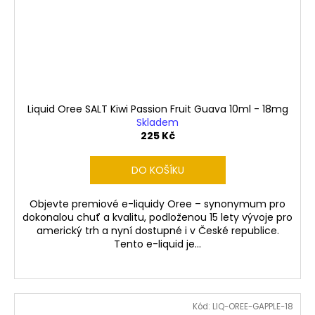
Liquid Oree SALT Kiwi Passion Fruit Guava 10ml - 18mg
Skladem
225 Kč
DO KOŠÍKU
Objevte premiové e-liquidy Oree – synonymum pro
dokonalou chuť a kvalitu, podloženou 15 lety vývoje pro
americký trh a nyní dostupné i v České republice.
Tento e-liquid je...
Kód:
LIQ-OREE-GAPPLE-18