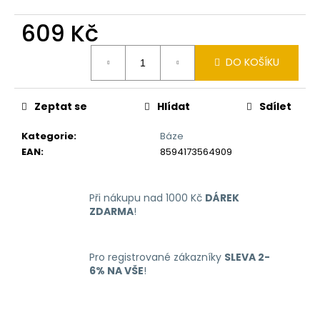
č
u
609 Kč
j
e
Měrná
DO KOŠÍKU
m
cena:
e
Zeptat se
Hlídat
Sdílet
RITCHY
DUO
Kategorie
:
Báze
POD
EAN
:
8594173564909
ELEKTRONICKÁ
CIGARETA
1000MAH
BLUE
Při nákupu nad 1000 Kč
DÁREK
ZDARMA
!
398
Kč
Pro registrované zákazníky
SLEVA 2-
6% NA VŠE
!