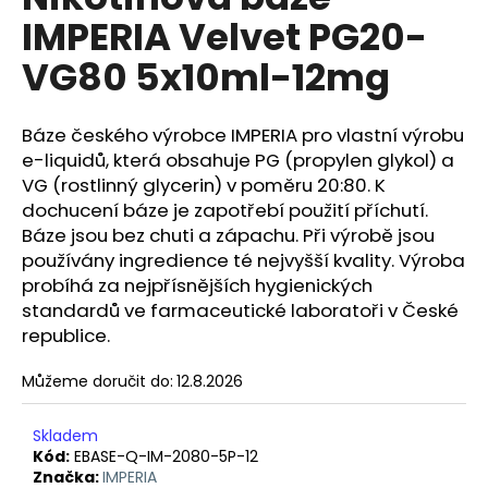
je
a
IMPERIA Velvet PG20-
0,0
z
j
VG80 5x10ml-12mg
5
í
hvězdiček.
t
Báze českého výrobce IMPERIA pro vlastní výrobu
?
e-liquidů, která obsahuje PG (propylen glykol) a
VG (rostlinný glycerin) v poměru 20:80. K
dochucení báze je zapotřebí použití příchutí.
Báze jsou bez chuti a zápachu. Při výrobě jsou
HLEDAT
používány ingredience té nejvyšší kvality. Výroba
probíhá za nejpřísnějších hygienických
standardů ve farmaceutické laboratoři v České
republice.
D
o
Můžeme doručit do:
12.8.2026
p
o
Skladem
r
Kód:
EBASE-Q-IM-2080-5P-12
u
Značka:
IMPERIA