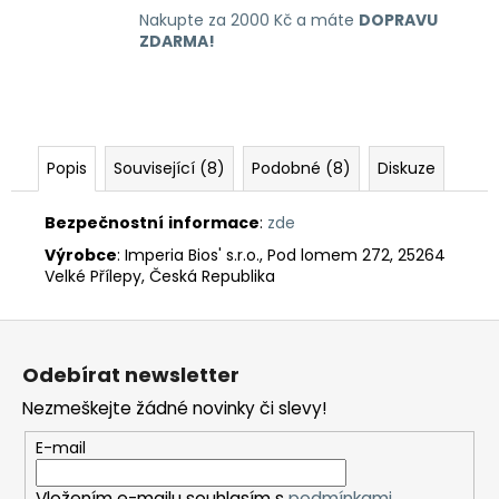
Nakupte za 2000 Kč a máte
DOPRAVU
ZDARMA!
Popis
Související (8)
Podobné (8)
Diskuze
Bezpečnostní
informace
:
zde
Výrobce
: Imperia Bios' s.r.o., Pod lomem 272, 25264
Velké Přílepy, Česká Republika
Z
á
Odebírat newsletter
p
Nezmeškejte žádné novinky či slevy!
a
t
E-mail
í
Vložením e-mailu souhlasím s
podmínkami