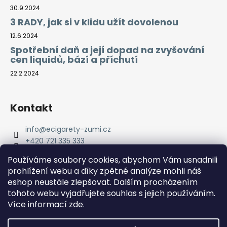
30.9.2024
3 RADY, jak si v klidu užít dovolenou
12.6.2024
Spotřební daň a její dopad na zvyšování
cen liquidů, bází a příchutí
22.2.2024
Kontakt
info
@
ecigarety-zumi.cz
+420 721 335 333
Facebook eCigarety ZUMI
Používáme soubory cookies, abychom Vám usnadnili
prohlížení webu a díky zpětné analýze mohli náš
eshop neustále zlepšovat. Dalším procházením
tohoto webu vyjadřujete souhlas s jejich používáním.
Více informací
zde
.