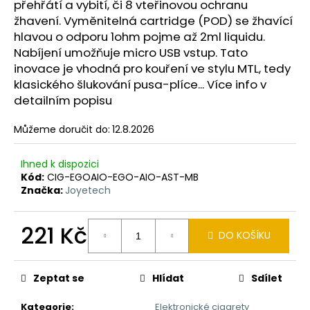
č
přehřátí a vybití, či 8 vteřinovou ochranu
u
žhavení. Vyměnitelná cartridge (POD) se žhavící
j
hlavou o odporu 1ohm pojme až 2ml liquidu.
e
Nabíjení umožňuje micro USB vstup. Tato
m
inovace je vhodná pro kouření ve stylu MTL, tedy
e
klasického šlukování pusa-plíce... Více info v
detailním popisu
RITCHY
Můžeme doručit do:
12.8.2026
DUO
POD
ELEKTRONICKÁ
Ihned k dispozici
CIGARETA
1000MAH
Kód:
CIG-EGOAIO-EGO-AIO-AST-MB
BLUE
Značka:
Joyetech
398
Kč
221 Kč
DO KOŠÍKU
Měrná
cena:
Zeptat se
Hlídat
Sdílet
Kategorie
:
Elektronické cigarety