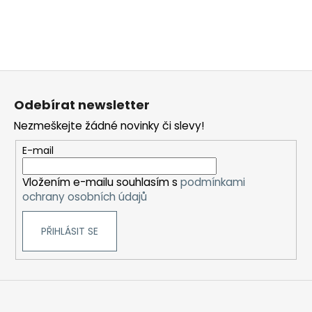
Z
á
Odebírat newsletter
p
Nezmeškejte žádné novinky či slevy!
a
t
E-mail
í
Vložením e-mailu souhlasím s
podmínkami
ochrany osobních údajů
PŘIHLÁSIT SE