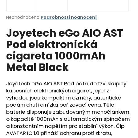
a
j
Průměrné
Neohodnoceno
Podrobnosti hodnocení
í
hodnocení
Joyetech eGo AIO AST
produktu
t
je
?
Pod elektronická
0,0
z
cigareta 1000mAh
5
hvězdiček.
Metal Black
HLEDAT
Joyetech eGo AIO AST Pod patří do tzv. skupiny
kapesních elektronických cigaret, jejichž
výhodou jsou kompaktní rozměry, autentické
D
o
podání chuti a nízká pořizovací cena. Tělo
p
baterie disponuje zabudovaným monočlánkem
o
o kapacitě 1000mAh s automatickým spínačem
r
a konstantním napětím pro stabilní výkon. Čip
u
AVATAR IC 1.0 přináší ochranu proti zkratu,