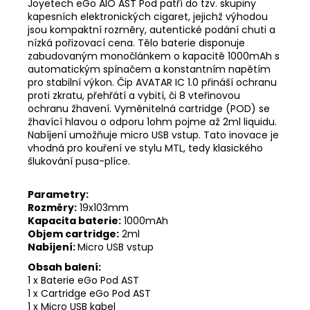
Joyetech eGo AIO AST Pod patří do tzv. skupiny
kapesních elektronických cigaret, jejichž výhodou
jsou kompaktní rozměry, autentické podání chuti a
nízká pořizovací cena. Tělo baterie disponuje
zabudovaným monočlánkem o kapacitě 1000mAh s
automatickým spínačem a konstantním napětím
pro stabilní výkon. Čip AVATAR IC 1.0 přináší ochranu
proti zkratu, přehřátí a vybití, či 8 vteřinovou
ochranu žhavení. Vyměnitelná cartridge (POD) se
žhavící hlavou o odporu 1ohm pojme až 2ml liquidu.
Nabíjení umožňuje micro USB vstup. Tato inovace je
vhodná pro kouření ve stylu MTL, tedy klasického
šlukování pusa-plíce.
Parametry:
Rozměry:
19x103mm
Kapacita baterie:
1000mAh
Objem cartridge:
2ml
Nabíjení:
Micro USB vstup
Obsah balení:
1 x Baterie eGo Pod AST
1 x Cartridge eGo Pod AST
1 x Micro USB kabel