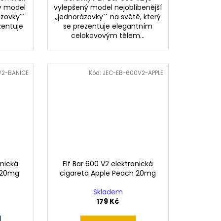
ný model
vylepšený model nejoblíbenější
ázovky´´
,,jednorázovky´´ na světě, který
zentuje
se prezentuje elegantním
celokovovým tělem...
V2-BANICE
Kód:
JEC-EB-600V2-APPLE
onická
Elf Bar 600 V2 elektronická
e 20mg
cigareta Apple Peach 20mg
Skladem
179 Kč