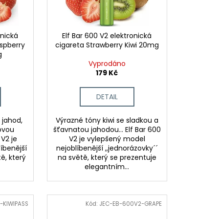
onická
Elf Bar 600 V2 elektronická
aspberry
cigareta Strawberry Kiwi 20mg
g
Vyprodáno
179 Kč
DETAIL
 jahod,
Výrazné tóny kiwi se sladkou a
dovou
šťavnatou jahodou... Elf Bar 600
 V2 je
V2 je vylepšený model
íbenější
nejoblíbenější ,,jednorázovky´´
ě, který
na světě, který se prezentuje
elegantním...
-KIWIPASS
Kód:
JEC-EB-600V2-GRAPE