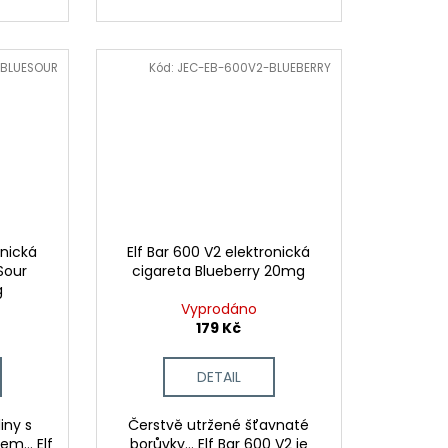
-BLUESOUR
Kód:
JEC-EB-600V2-BLUEBERRY
onická
Elf Bar 600 V2 elektronická
Sour
cigareta Blueberry 20mg
g
Vyprodáno
179 Kč
DETAIL
iny s
Čerstvě utržené šťavnaté
m... Elf
borůvky... Elf Bar 600 V2 je