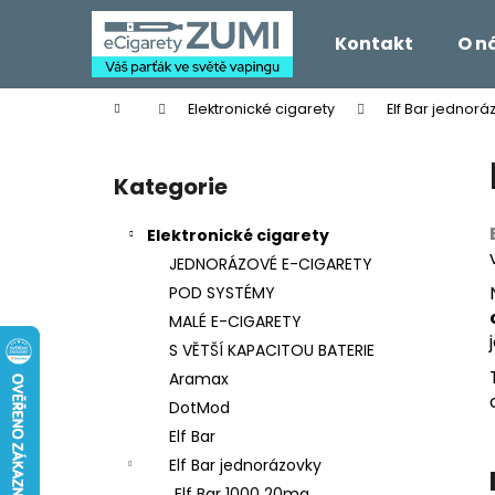
K
Přejít
na
o
Kontakt
O n
obsah
Zpět
Zpět
š
do
do
í
Domů
Elektronické cigarety
Elf Bar jednorá
k
obchodu
obchodu
P
o
Kategorie
Přeskočit
s
kategorie
t
Elektronické cigarety
r
JEDNORÁZOVÉ E-CIGARETY
a
POD SYSTÉMY
n
MALÉ E-CIGARETY
n
S VĚTŠÍ KAPACITOU BATERIE
í
Aramax
p
DotMod
a
Elf Bar
n
Elf Bar jednorázovky
e
Elf Bar 1000 20mg