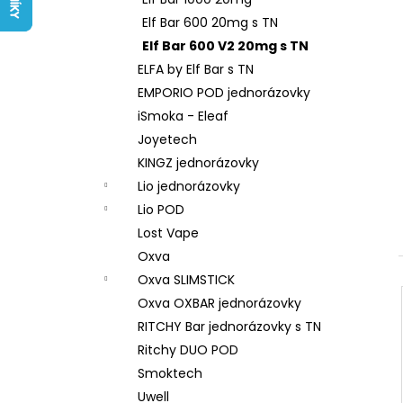
LIQUID ARAMAX 4PACK CIGAR
l
TOBACCO 4X10ML-18MG
Elf Bar 600 20mg s TN
558 Kč
Elf Bar 600 V2 20mg s TN
ELFA by Elf Bar s TN
EMPORIO POD jednorázovky
iSmoka - Eleaf
Joyetech
KINGZ jednorázovky
Lio jednorázovky
Lio POD
Lost Vape
Oxva
Oxva SLIMSTICK
Oxva OXBAR jednorázovky
RITCHY Bar jednorázovky s TN
Ritchy DUO POD
Smoktech
Uwell