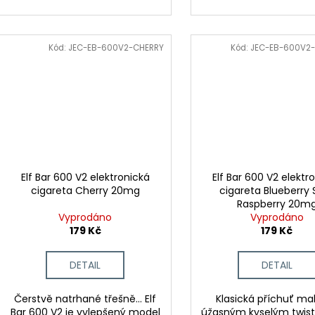
Kód:
JEC-EB-600V2-CHERRY
Kód:
JEC-EB-600V2
Elf Bar 600 V2 elektronická
Elf Bar 600 V2 elektr
cigareta Cherry 20mg
cigareta Blueberry 
Raspberry 20m
Vyprodáno
Vyprodáno
179 Kč
179 Kč
DETAIL
DETAIL
Čerstvě natrhané třešně... Elf
Klasická příchuť mal
Bar 600 V2 je vylepšený model
úžasným kyselým twiste