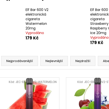
LIQUID DEKANG MENTHOL 10ML - 6MG
LIQUID LIQUA AM
(MENTOL)
6MG (AMERICKÝ
Elf Bar 600 V2
Elf Bar 600
195 Kč
198 Kč
elektronická
elektronic
cigareta
cigareta
Watermelon
Strawberry
20mg
Raspberry 
Vyprodáno
Ice 20mg
179 Kč
Vyprodáno
179 Kč
Ř
a
Nejprodávanější
Nejlevnější
Nejdražší
Ab
z
e
V
n
ý
Kód:
JEC-EB-600V2-WATERMELON
Kód:
JEC-EB-600V2-S
í
p
p
i
r
s
o
p