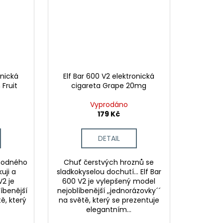
onická
Elf Bar 600 V2 elektronická
 Fruit
cigareta Grape 20mg
Vyprodáno
179 Kč
DETAIL
ahodného
Chuť čerstvých hroznů se
uji a
sladkokyselou dochutí... Elf Bar
V2 je
600 V2 je vylepšený model
íbenější
nejoblíbenější ,,jednorázovky´´
ě, který
na světě, který se prezentuje
elegantním...