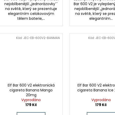
nejoblíbenější ,,jednorázovky´´
Bar 600 V2 je vylepše
na světě, který se prezentuje
nejoblíbenější ,,jednor
elegantním celokovovým
na světě, který se pre
tělem baterie,...
elegantním...
Kód:
JEC-EB-600V2-BANMAN
Kód:
JEC-EB-600
Elf Bar 600 V2 elektronická
Elf Bar 600 V2 elektr
cigareta Banana Mango
cigareta Banana Ic
20mg
Vyprodáno
Vyprodáno
179 Kč
179 Kč