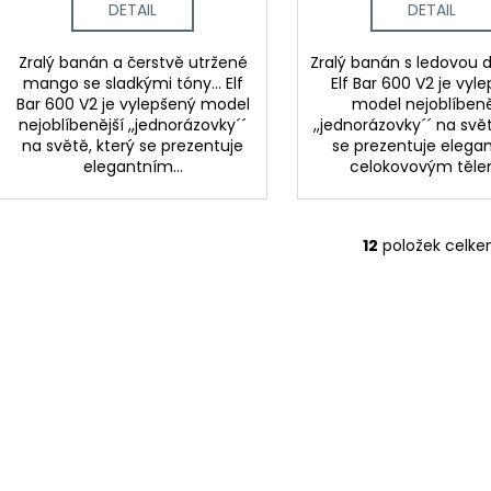
DETAIL
DETAIL
Zralý banán a čerstvě utržené
Zralý banán s ledovou d
mango se sladkými tóny... Elf
Elf Bar 600 V2 je vyl
Bar 600 V2 je vylepšený model
model nejoblíbeně
nejoblíbenější ,,jednorázovky´´
,,jednorázovky´´ na svět
na světě, který se prezentuje
se prezentuje elega
elegantním...
celokovovým tělem
12
položek celk
O
v
l
á
d
a
c
í
p
r