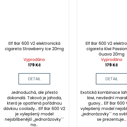
Elf Bar 600 V2 elektronická
Elf Bar 600 V2 elektr
cigareta Strawberry Ice 20mg
cigareta Kiwi Passion
Guava 20mg
Vyprodáno
Vyprodáno
179 Kč
179 Kč
DETAIL
DETAIL
Jednoduchá, ale přesto
Exotická kombinace l
dokonalá. Taková je jahoda,
kiwi, nevšední marak
která je opatřená pořádnou
guavy... Elf Bar 600 
dávkou coolady... Elf Bar 600 V2
vylepšený model nejobl
je vylepšený model
,,jednorázovky´´ na svět
nejoblíbenější ,,jednorázovky´´
se prezentuje...
na...