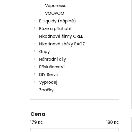
Vaporesso
VOOPOO
E-liquidy (náplně)
Báze a příchutě
Nikotinové filmy OREE
Nikotinové sáčky BAGZ
Gripy
Náhradní díly
Příslušenství
DIY Servis
Výprodej
Značky
Cena
179
Kč
180
Kč