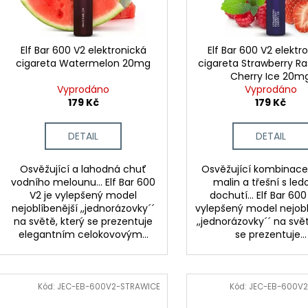
d
r
u
o
k
d
Elf Bar 600 V2 elektronická
Elf Bar 600 V2 elektr
t
cigareta Watermelon 20mg
cigareta Strawberry R
u
Cherry Ice 20m
ů
k
Vyprodáno
Vyprodáno
t
179 Kč
179 Kč
ů
DETAIL
DETAIL
Osvěžující a lahodná chuť
Osvěžující kombinace
vodního melounu... Elf Bar 600
malin a třešní s le
V2 je vylepšený model
dochutí... Elf Bar 600
nejoblíbenější ,,jednorázovky´´
vylepšený model nejobl
na světě, který se prezentuje
,,jednorázovky´´ na svět
elegantním celokovovým...
se prezentuje...
Kód:
JEC-EB-600V2-STRAWICE
Kód:
JEC-EB-600V2