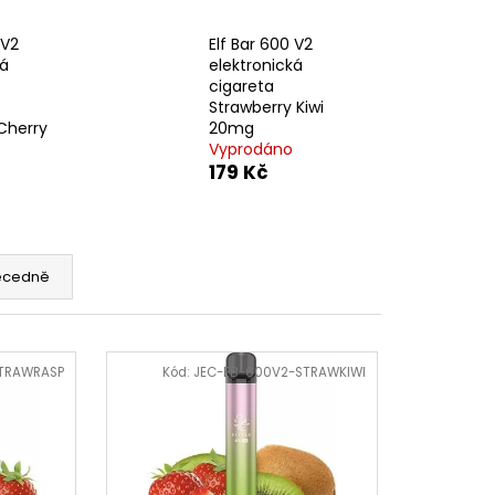
ERICAN BLEND 10ML-
 MÍCHANÝ TABÁK)
 V2
Elf Bar 600 V2
ká
elektronická
cigareta
Strawberry Kiwi
Cherry
20mg
Vyprodáno
179 Kč
ecedně
TRAWRASP
Kód:
JEC-EB-600V2-STRAWKIWI