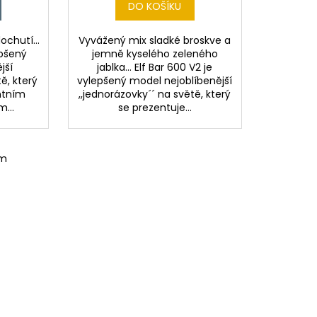
DO KOŠÍKU
ochutí...
Vyvážený mix sladké broskve a
epšený
jemně kyselého zeleného
jší
jablka... Elf Bar 600 V2 je
ě, který
vylepšený model nejoblíbenější
ntním
,,jednorázovky´´ na světě, který
...
se prezentuje...
em