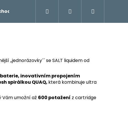
Hledat
Přihlášení
Nákupní
chodu
Novinky
Napište nám
Míchání liq
košík
jší ,,jednorázovky´´ se SALT liquidem od
aterie, inovativním propojením
sh spirálkou QUAQ,
která kombinuje ultra
rý Vám umožní až
600 potažení
z cartridge
Následující