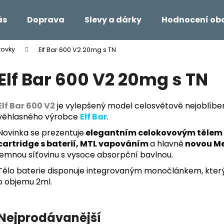
ás
Doprava
Slevy a dárky
Hodnocení ob
zovky
Elf Bar 600 V2 20mg s TN
Co potřebujete najít?
Elf Bar 600 V2 20mg s TN
HLEDAT
Elf Bar 600 V2
je vylepšený model celosvětově nejoblíbeně
věhlasného výrobce
Elf Bar
.
Novinka se prezentuje
elegantním celokovovým tělem b
Doporučujeme
cartridge s baterií, MTL vapováním
a hlavně
novou Me
jemnou síťovinu s vysoce absorpční bavlnou.
Tělo baterie disponuje integrovaným monočlánkem, kte
o objemu 2ml.
Nejprodávanější