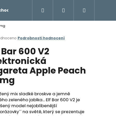
Hledat
Přihlášení
Nákupní
chodu
Novinky
Napište nám
Míchání liq
20mg
košík
rné
odnoceno
Podrobnosti hodnocení
cení
f Bar 600 V2
ktu
ektronická
gareta Apple Peach
ček.
0mg
žený mix sladké broskve a jemně
ého zeleného jablka... Elf Bar 600 V2 je
Následující
šený model nejoblíbenější
norázovky´´ na světě, který se prezentuje