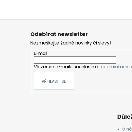
Z
á
Odebírat newsletter
p
Nezmeškejte žádné novinky či slevy!
a
t
E-mail
í
Vložením e-mailu souhlasím s
podmínkami o
PŘIHLÁSIT SE
Důle
O ná