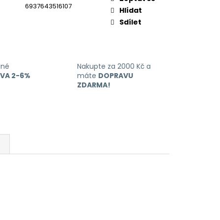
6937643516107
Hlídat
Sdílet
ané
Nakupte za 2000 Kč a
EVA 2-6%
máte
DOPRAVU
ZDARMA!