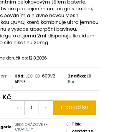
ERICAN BLEND 10ML-
antním celokovovým tělem baterie,
 MÍCHANÝ TABÁK)
tivním propojením cartridge s baterií,
vapováním a hlavně novou Mesh
lkou QUAQ, která kombinuje ultra jemnou
inu s vysoce absorpční bavlnou.
ridge o objemu 2ml disponuje liquidem
o síle nikotinu 20mg.
e doručit do:
12.8.2026
adem
Kód:
JEC-EB-600V2-
Značka:
Elf
APPLE
Bar
9 Kč
ná
DO KOŠÍKU
:
Tisk
JEDNORÁZOVÉ E-
gorie
:
CIGARETY
Zeptat se