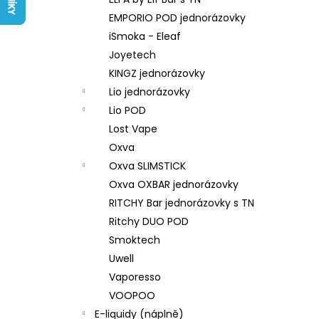
LIQUID ARAMAX 4PACK CIGAR
l
TOBACCO 4X10ML-18MG
EMPORIO POD jednorázovky
558 Kč
iSmoka - Eleaf
Joyetech
KINGZ jednorázovky
Lio jednorázovky
Lio POD
Lost Vape
Oxva
Oxva SLIMSTICK
Oxva OXBAR jednorázovky
RITCHY Bar jednorázovky s TN
Ritchy DUO POD
Smoktech
Uwell
Vaporesso
VOOPOO
E-liquidy (náplně)