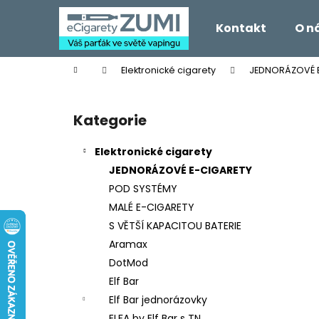
K
Přejít
na
o
Kontakt
O n
obsah
Zpět
Zpět
š
do
do
í
Domů
Elektronické cigarety
JEDNORÁZOVÉ 
k
obchodu
obchodu
P
o
Kategorie
Přeskočit
s
kategorie
t
Elektronické cigarety
r
JEDNORÁZOVÉ E-CIGARETY
a
POD SYSTÉMY
n
MALÉ E-CIGARETY
n
S VĚTŠÍ KAPACITOU BATERIE
í
Aramax
p
DotMod
a
Elf Bar
n
Elf Bar jednorázovky
e
ELFA by Elf Bar s TN