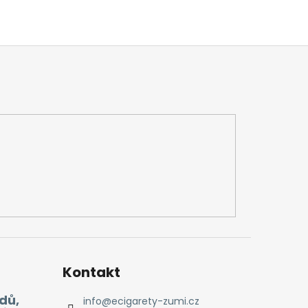
Kontakt
dů,
info
@
ecigarety-zumi.cz