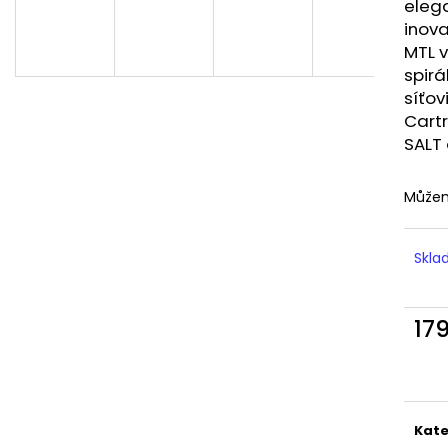
LIQUID DEKANG MENTHOL 10ML - 6MG
LIQUID LIQUA AM
eleg
(MENTOL)
6MG (AMERICKÝ
inova
195 Kč
198 Kč
MTL 
spirá
síťov
Cart
SALT 
Můžem
Skl
17
Měr
cena
Kate