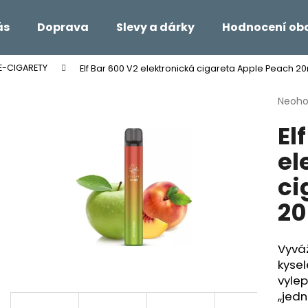
ás
Doprava
Slevy a dárky
Hodnocení ob
E-CIGARETY
Elf Bar 600 V2 elektronická cigareta Apple Peach 
Co potřebujete najít?
Průmě
Neoh
hodno
El
produ
HLEDAT
je
el
0,0
z
ci
5
Doporučujeme
hvězdi
2
Vyvá
kysel
vylep
,,jed