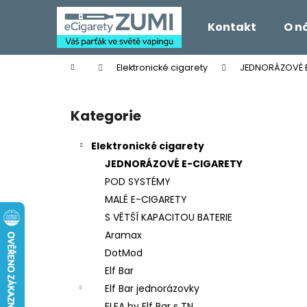
K
Přejít
na
o
Kontakt
O n
obsah
Zpět
Zpět
š
do
do
í
Domů
Elektronické cigarety
JEDNORÁZOVÉ 
k
obchodu
obchodu
P
o
Kategorie
Přeskočit
s
kategorie
t
Elektronické cigarety
r
JEDNORÁZOVÉ E-CIGARETY
a
POD SYSTÉMY
n
MALÉ E-CIGARETY
n
S VĚTŠÍ KAPACITOU BATERIE
í
Aramax
p
DotMod
a
Elf Bar
n
Elf Bar jednorázovky
e
ELFA by Elf Bar s TN