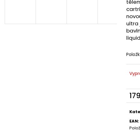
LIQUID DEKANG MENTHOL 10ML - 6MG
LIQUID LIQUA AM
tělem
(MENTOL)
6MG (AMERICKÝ
cartr
195 Kč
198 Kč
novo
ultra
bavl
liqui
Polož
Vypr
17
Měr
cena
Kate
EAN
:
Polo