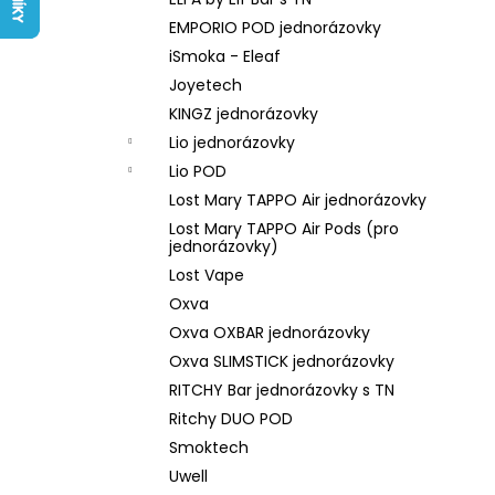
LIQUID ARAMAX 4PACK CIGAR
l
TOBACCO 4X10ML-18MG
EMPORIO POD jednorázovky
558 Kč
iSmoka - Eleaf
Joyetech
KINGZ jednorázovky
Lio jednorázovky
Lio POD
Lost Mary TAPPO Air jednorázovky
Lost Mary TAPPO Air Pods (pro
jednorázovky)
Lost Vape
Oxva
Oxva OXBAR jednorázovky
Oxva SLIMSTICK jednorázovky
RITCHY Bar jednorázovky s TN
Ritchy DUO POD
Smoktech
Uwell