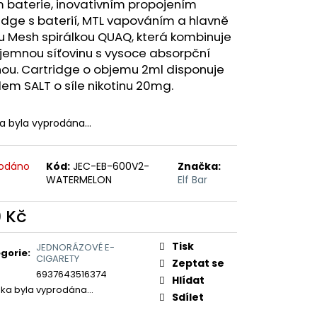
ERICAN BLEND 10ML-
 baterie, inovativním propojením
 MÍCHANÝ TABÁK)
idge s baterií, MTL vapováním a hlavně
u Mesh spirálkou QUAQ, která kombinuje
 jemnou síťovinu s vysoce absorpční
nou. Cartridge o objemu 2ml disponuje
dem SALT o síle nikotinu 20mg.
ka byla vyprodána…
odáno
Kód:
JEC-EB-600V2-
Značka:
WATERMELON
Elf Bar
9 Kč
ná
:
Tisk
JEDNORÁZOVÉ E-
gorie
:
CIGARETY
Zeptat se
6937643516374
Hlídat
žka byla vyprodána…
Sdílet