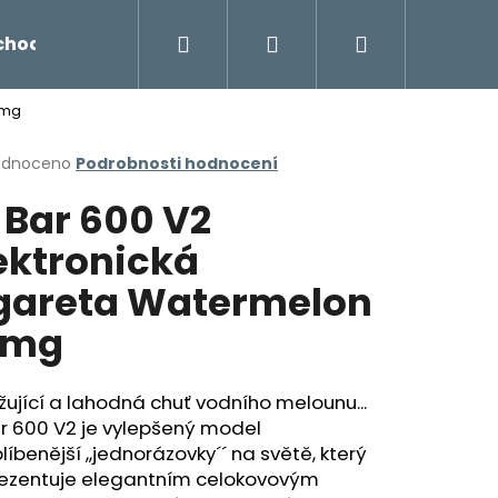
Hledat
Přihlášení
Nákupní
chodu
Novinky
Napište nám
Míchání liq
0mg
košík
rné
odnoceno
Podrobnosti hodnocení
cení
f Bar 600 V2
ktu
ektronická
gareta Watermelon
ček.
0mg
ující a lahodná chuť vodního melounu...
ar 600 V2 je vylepšený model
Následující
líbenější ,,jednorázovky´´ na světě, který
rezentuje elegantním celokovovým