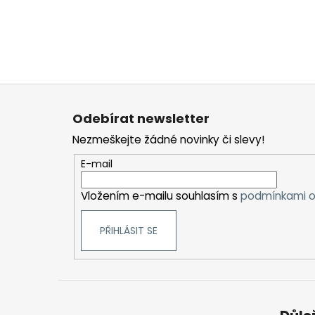
Z
á
Odebírat newsletter
p
Nezmeškejte žádné novinky či slevy!
a
t
E-mail
í
Vložením e-mailu souhlasím s
podmínkami o
PŘIHLÁSIT SE