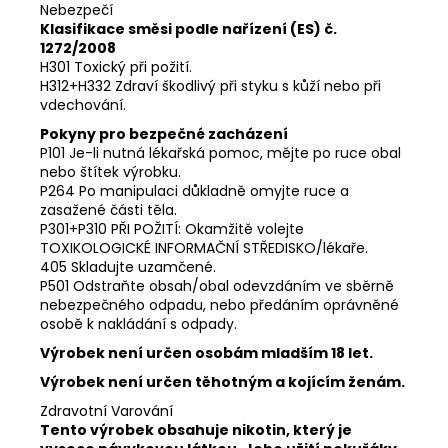
Nebezpečí
Klasifikace směsi podle nařízení (ES) č.
1272/2008
H301 Toxický při požití.
H312+H332 Zdraví škodlivý při styku s kůží nebo při
vdechování.
Pokyny pro bezpečné zacházení
P101 Je-li nutná lékařská pomoc, mějte po ruce obal
nebo štítek výrobku.
P264 Po manipulaci důkladně omyjte ruce a
zasažené části těla.
P301+P310 PŘI POŽITÍ: Okamžitě volejte
TOXIKOLOGICKÉ INFORMAČNÍ STŘEDISKO/lékaře.
405 Skladujte uzamčené.
P501 Odstraňte obsah/obal odevzdáním ve sběrně
nebezpečného odpadu, nebo předáním oprávněné
osobě k nakládání s odpady.
Výrobek není určen osobám mladším 18 let.
Výrobek není určen těhotným a kojícím ženám.
Zdravotní Varování
Tento výrobek obsahuje nikotin, který je