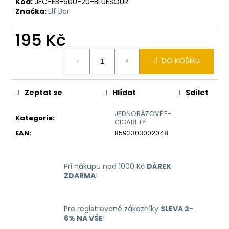
č
Kód:
JEC-EB-600-20-BLUESOUR
u
Značka:
Elf Bar
j
e
195 Kč
m
Měrná
e
DO KOŠÍKU
cena:
LIQUID
Zeptat se
Hlídat
Sdílet
ARAMAX
4PACK
CIGAR
JEDNORÁZOVÉ E-
Kategorie
:
TOBACCO
CIGARETY
4X10ML-
EAN
:
8592303002048
18MG
558
Kč
Při nákupu nad 1000 Kč
DÁREK
ZDARMA
!
Pro registrované zákazníky
SLEVA 2-
6% NA VŠE
!