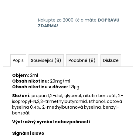
Nakupte za 2000 Kč a máte
DOPRAVU
ZDARMA!
Popis
Související (8)
Podobné (8)
Diskuze
Objem:
2ml
Obsah nikotinu:
20mg/ml
Obsah nikotinu v dávce:
121μg
Složení:
propan 1,2-diol, glycerol, nikotin benzoát, 2-
isopropyl-N,2,3-trimethylbutyramid, Ethanol, octová
kyselina 0,4%, 2-methylbutanová kyselina, benzyl-
benzoát
Výstražný symbol nebezpečnosti
Signální slovo