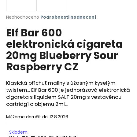
a
j
Průměrné
Neohodnoceno
Podrobnosti hodnocení
í
hodnocení
Elf Bar 600
produktu
t
je
?
elektronická cigareta
0,0
z
20mg Blueberry Sour
5
hvězdiček.
Raspberry CZ
HLEDAT
Klasická příchuť maliny s úžasným kyselým
twistem... Elf Bar 600 je jednorázová elektronická
cigareta s liquidem SALT 20mg s vestavěnou
D
o
cartridgí o objemu 2ml...
p
o
Můžeme doručit do:
12.8.2026
r
u
Skladem