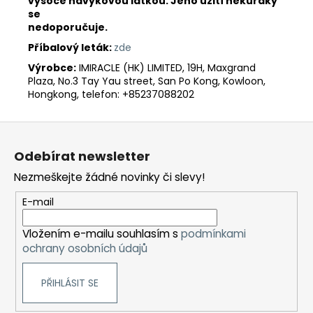
vysoce návykovou látkou. Jeho užití nekuřáky
se
nedoporučuje.
Příbalový leták:
zde
Výrobce:
IMIRACLE (HK) LIMITED, 19H, Maxgrand
Plaza, No.3 Tay Yau street, San Po Kong, Kowloon,
Hongkong, telefon: +85237088202
Z
á
Odebírat newsletter
p
Nezmeškejte žádné novinky či slevy!
a
t
E-mail
í
Vložením e-mailu souhlasím s
podmínkami
ochrany osobních údajů
PŘIHLÁSIT SE