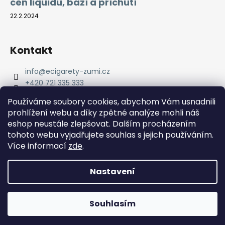
cen liquidů, bází a příchutí
22.2.2024
Kontakt
info
@
ecigarety-zumi.cz
+420 721 335 333
Facebook eCigarety ZUMI
Používáme soubory cookies, abychom Vám usnadnili
prohlížení webu a díky zpětné analýze mohli náš
eshop neustále zlepšovat. Dalším procházením
tohoto webu vyjadřujete souhlas s jejich používáním.
Více informací
zde
.
Nastavení
Vytvořil Shoptet
Copyright 2026
eCigarety ZUMI
. Všechna práva
Doprava ZDARMA od 2000 Kč! Dárek k objednávce od 2500
Souhlasím
vyhrazena.
Kč!