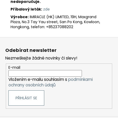
nedoporučuje.
Příbalový leták:
zde
Výrobce:
IMIRACLE (HK) LIMITED, 19H, Maxgrand
Plaza, No.3 Tay Yau street, San Po Kong, Kowloon,
Hongkong, telefon: +85237088202
Z
á
Odebírat newsletter
p
Nezmeškejte žádné novinky či slevy!
a
t
E-mail
í
Vložením e-mailu souhlasím s
podmínkami
ochrany osobních údajů
PŘIHLÁSIT SE