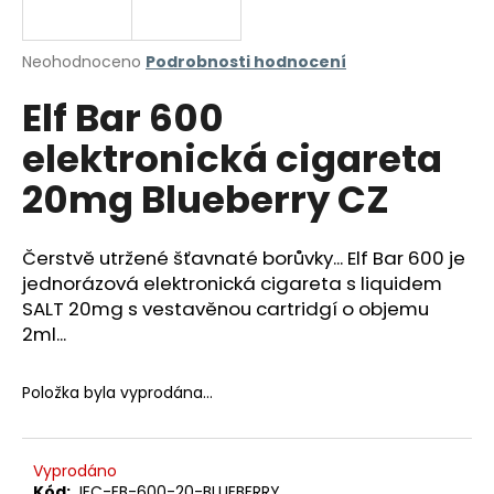
a
j
Průměrné
Neohodnoceno
Podrobnosti hodnocení
í
hodnocení
Elf Bar 600
produktu
t
je
?
elektronická cigareta
0,0
z
20mg Blueberry CZ
5
hvězdiček.
Čerstvě utržené šťavnaté borůvky... Elf Bar 600 je
HLEDAT
jednorázová elektronická cigareta s liquidem
SALT 20mg s vestavěnou cartridgí o objemu
2ml...
D
o
Položka byla vyprodána…
p
o
r
u
Vyprodáno
Kód:
JEC-EB-600-20-BLUEBERRY