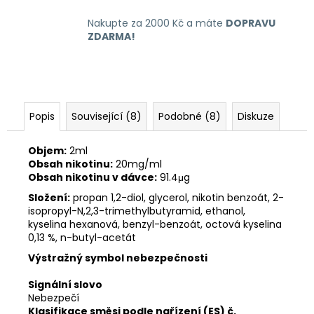
Nakupte za 2000 Kč a máte
DOPRAVU
ZDARMA!
Popis
Související (8)
Podobné (8)
Diskuze
Objem:
2ml
Obsah nikotinu:
20mg/ml
Obsah nikotinu v dávce:
91.4μg
Složení:
propan 1,2-diol, glycerol, nikotin benzoát, 2-
isopropyl-N,2,3-trimethylbutyramid, ethanol,
kyselina hexanová, benzyl-benzoát, octová kyselina
0,13 %, n-butyl-acetát
Výstražný symbol nebezpečnosti
Signální slovo
Nebezpečí
Klasifikace směsi podle nařízení (ES) č.