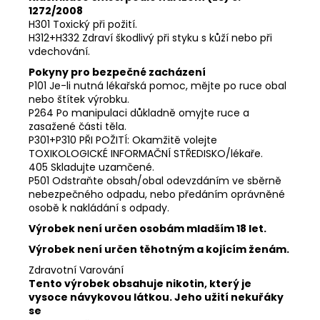
1272/2008
H301 Toxický při požití.
H312+H332 Zdraví škodlivý při styku s kůží nebo při
vdechování.
Pokyny pro bezpečné zacházení
P101 Je-li nutná lékařská pomoc, mějte po ruce obal
nebo štítek výrobku.
P264 Po manipulaci důkladně omyjte ruce a
zasažené části těla.
P301+P310 PŘI POŽITÍ: Okamžitě volejte
TOXIKOLOGICKÉ INFORMAČNÍ STŘEDISKO/lékaře.
405 Skladujte uzamčené.
P501 Odstraňte obsah/obal odevzdáním ve sběrně
nebezpečného odpadu, nebo předáním oprávněné
osobě k nakládání s odpady.
Výrobek není určen osobám mladším 18 let.
Výrobek není určen těhotným a kojícím ženám.
Zdravotní Varování
Tento výrobek obsahuje nikotin, který je
vysoce návykovou látkou. Jeho užití nekuřáky
se