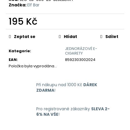
č
Značka:
Elf Bar
u
j
195 Kč
e
m
Měrná
e
cena:
Zeptat se
Hlídat
Sdílet
JEDNORÁZOVÉ E-
LIQUID
Kategorie
:
CIGARETY
ARAMAX
4PACK
EAN
:
8592303002024
CIGAR
Položka byla vyprodána…
TOBACCO
4X10ML-
18MG
Při nákupu nad 1000 Kč
DÁREK
558
ZDARMA
!
Kč
Pro registrované zákazníky
SLEVA 2-
6% NA VŠE
!