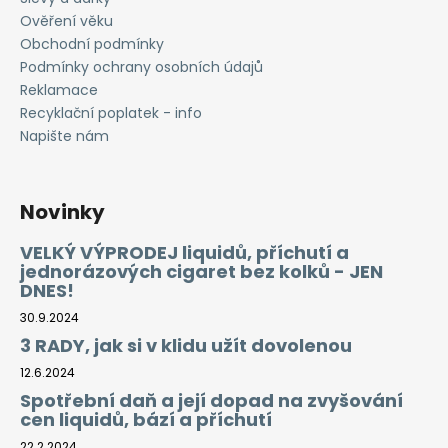
Ověření věku
Obchodní podmínky
Podmínky ochrany osobních údajů
Reklamace
Recyklační poplatek - info
Napište nám
Novinky
VELKÝ VÝPRODEJ liquidů, příchutí a
jednorázových cigaret bez kolků - JEN
DNES!
30.9.2024
3 RADY, jak si v klidu užít dovolenou
12.6.2024
Spotřební daň a její dopad na zvyšování
cen liquidů, bází a příchutí
22.2.2024