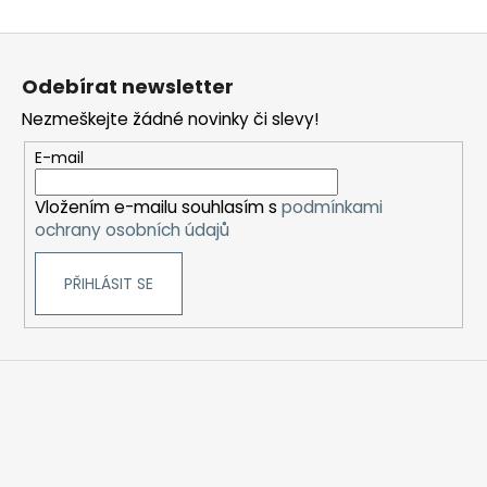
Z
á
Odebírat newsletter
p
Nezmeškejte žádné novinky či slevy!
a
t
E-mail
í
Vložením e-mailu souhlasím s
podmínkami
ochrany osobních údajů
PŘIHLÁSIT SE