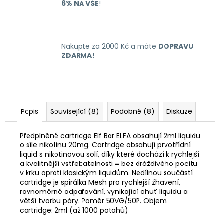
6% NA VŠE
!
Nakupte za 2000 Kč a máte
DOPRAVU
ZDARMA!
Popis
Související (8)
Podobné (8)
Diskuze
Předplněné cartridge Elf Bar ELFA obsahují 2ml liquidu
o síle nikotinu 20mg. Cartridge obsahují prvotřídní
liquid s nikotinovou solí, díky které dochází k rychlejší
a kvalitnější vstřebatelnosti = bez dráždivého pocitu
v krku oproti klasickým liquidům. Nedílnou součástí
cartridge je spirálka Mesh pro rychlejší žhavení,
rovnoměrné odpařování, vynikající chuť liquidu a
větší tvorbu páry. Poměr 50VG/50P. Objem
cartridge: 2ml (až 1000 potahů)