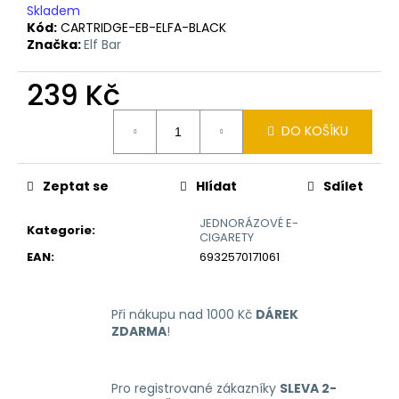
č
Skladem
u
Kód:
CARTRIDGE-EB-ELFA-BLACK
j
Značka:
Elf Bar
e
m
239 Kč
e
Měrná
DO KOŠÍKU
cena:
LIQUID
ARAMAX
MAX
Zeptat se
Hlídat
Sdílet
STRAWBERRY
10ML-
JEDNORÁZOVÉ E-
12MG
Kategorie
:
CIGARETY
168
EAN
:
6932570171061
Kč
Při nákupu nad 1000 Kč
DÁREK
ZDARMA
!
Pro registrované zákazníky
SLEVA 2-