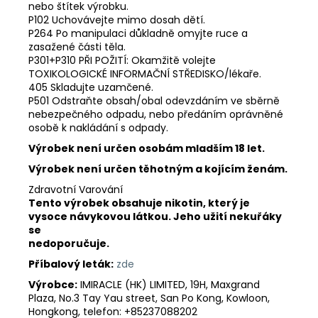
nebo štítek výrobku.
P102 Uchovávejte mimo dosah dětí.
P264 Po manipulaci důkladně omyjte ruce a
zasažené části těla.
P301+P310 PŘI POŽITÍ: Okamžitě volejte
TOXIKOLOGICKÉ INFORMAČNÍ STŘEDISKO/lékaře.
405 Skladujte uzamčené.
P501 Odstraňte obsah/obal odevzdáním ve sběrně
nebezpečného odpadu, nebo předáním oprávněné
osobě k nakládání s odpady.
Výrobek není určen osobám mladším 18 let.
Výrobek není určen těhotným a kojícím ženám.
Zdravotní Varování
Tento výrobek obsahuje nikotin, který je
vysoce návykovou látkou. Jeho užití nekuřáky
se
nedoporučuje.
Příbalový leták:
zde
Výrobce:
IMIRACLE (HK) LIMITED, 19H, Maxgrand
Plaza, No.3 Tay Yau street, San Po Kong, Kowloon,
Hongkong, telefon: +85237088202