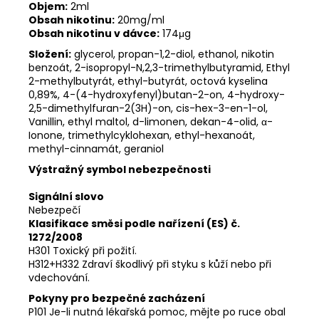
Objem:
2ml
Obsah nikotinu:
20mg/ml
Obsah nikotinu v dávce:
174μg
Složení:
glycerol, propan-1,2-diol, ethanol, nikotin
benzoát, 2-isopropyl-N,2,3-trimethylbutyramid, Ethyl
2-methylbutyrát, ethyl-butyrát, octová kyselina
0,89%, 4-(4-hydroxyfenyl)butan-2-on, 4-hydroxy-
2,5-dimethylfuran-2(3H)-on, cis-hex-3-en-1-ol,
Vanillin, ethyl maltol, d-limonen, dekan-4-olid, α-
Ionone, trimethylcyklohexan, ethyl-hexanoát,
methyl-cinnamát, geraniol
Výstražný symbol nebezpečnosti
Signální slovo
Nebezpečí
Klasifikace směsi podle nařízení (ES) č.
1272/2008
H301 Toxický při požití.
H312+H332 Zdraví škodlivý při styku s kůží nebo při
vdechování.
Pokyny pro bezpečné zacházení
P101 Je-li nutná lékařská pomoc, mějte po ruce obal