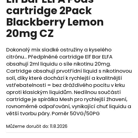
je
a
cartridge 2Pack
0,0
z
j
Blackberry Lemon
5
í
hvězdiček.
20mg CZ
t
?
Dokonalý mix sladké ostružiny a kyselého
citrónu... Předplněné cartridge Elf Bar ELFA
obsahují 2ml liquidu o síle nikotinu 20mg.
Cartridge obsahují prvotřídní liquid s nikotinovou
HLEDAT
solí, díky které dochází k rychlejší a kvalitnější
vstřebatelnosti = bez dráždivého pocitu v krku
oproti klasickým liquidům. Nedílnou součástí
D
cartridge je spirálka Mesh pro rychlejší žhavení,
o
rovnoměrné odpařování, vynikající chuť liquidu a
p
větší tvorbu páry. Poměr 50VG/50PG
o
r
Můžeme doručit do:
11.8.2026
u