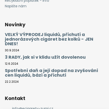
Recyklační poplatek - info
Napište nám
Novinky
VELKÝ VÝPRODEJ liquidů, příchutí a
jednorázových cigaret bez kolků - JEN
DNES!
30.9.2024
3 RADY, jak si v klidu užít dovolenou
12.6.2024
Spotřební daň a její dopad na zvyšování
cen liquidů, bází a příchutí
22.2.2024
Kontakt
info
@
ecigarety-zumi.cz