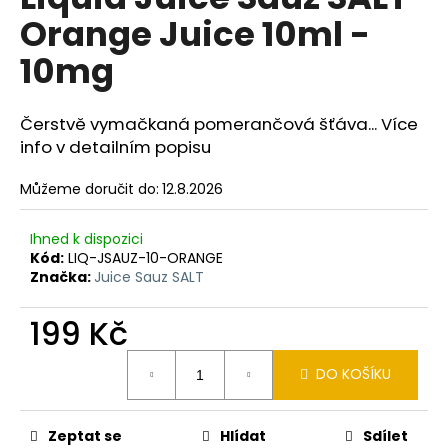
je
a
Orange Juice 10ml -
0,0
z
j
10mg
5
í
hvězdiček.
t
Čerstvě vymačkaná pomerančová šťáva... Více
?
info v detailním popisu
Můžeme doručit do:
12.8.2026
HLEDAT
Ihned k dispozici
Kód:
LIQ-JSAUZ-10-ORANGE
Značka:
Juice Sauz SALT
D
199 Kč
o
Měrná
p
DO KOŠÍKU
cena:
o
r
u
Zeptat se
Hlídat
Sdílet