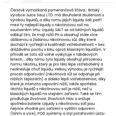
Čerstvě vymačkaná pomerančová šťáva... Britský
výrobce Juice Sauz LTD. má dlouholeté zkušenosti s
výrobou liquidů, a díky tomu jejich liquidy Salt patří
mezi ty nejlepší liquidy s nikotinovou solí na
současném trhu. Liquidy SALT se od běžných liquidů
odlišují tím, že mají nižší PH a obsahují stále více
oblíbenou a žádanou nikotinovou sůl, díky které
dochází k rychlejší a kvalitnější vstřebatelnosti = bez
dráždivého pocitu v krku oproti klasickým liquidům. V
přírodě se tato sůl volně vyskytuje v tabákových
listech.....díky tomu tyto liquidy obsahují přirozenou
formu nikotinu, který je pro tělo lépe vstřebatelný a
nezkresluje chuť liquidu. Velkou výhodou je rychlejší
proces odpařování (nikotinová sůl se odpařuje při
nižších teplotách) a daleko lepší vstřebatelnost, díky
které je intenzita vapování nižší, takže spotřeba
těchto liquidů s nikotinovou solí je nižší, než u
klasických liquidů na stejném zařízení. Také se tím
prodlužuje životnost žhavících hlav a snižuje
spotřeba baterie. Liquidy s nikotinovou solí jsou
nejvíce vhodné pro zařízení s vyšším odporem
(1ohm a více), POD systémy a styl potahování ústa-