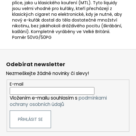
plíce, jako u klasického kouření (MTL). Tyto liquidy
jsou velmi vhodné pro kuřáky, kteří přecházejí z
klasických cigaret na elektronické, kdy je nutné, aby
nový e-kuřák dostal do těla dostatečné množství
nikotinu, bez jakéhokoli dráždivého pocitu (škrábání,
kašlání). Kompletně vyráběny ve Velké Británii.
Poměr 50VG/50PG
Z
á
Odebírat newsletter
p
Nezmeškejte žádné novinky či slevy!
a
t
E-mail
í
Vložením e-mailu souhlasím s
podmínkami
ochrany osobních údajů
PŘIHLÁSIT SE