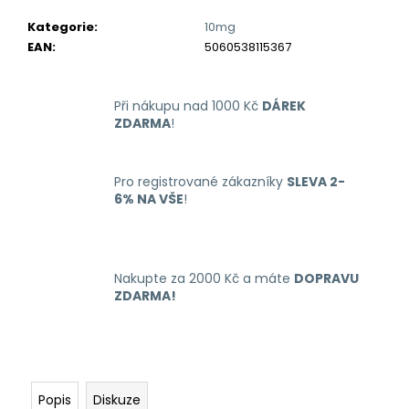
č
u
Kategorie
:
10mg
j
EAN
:
5060538115367
e
m
e
Při nákupu nad 1000 Kč
DÁREK
ZDARMA
!
LIO
NANO
Pro registrované zákazníky
SLEVA 2-
PRO
6% NA VŠE
!
ELEKTRONICKÁ
CIGARETA
PASSION
FRUIT
16MG
Nakupte za 2000 Kč a máte
DOPRAVU
169
ZDARMA!
Kč
Popis
Diskuze