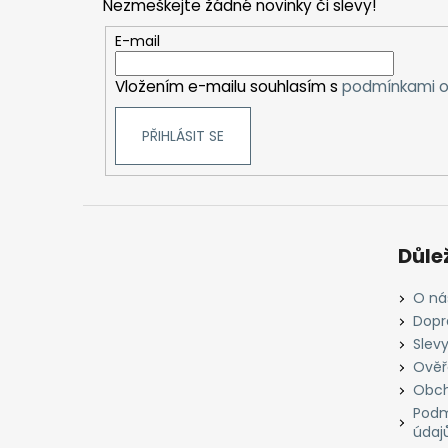
Nezmeškejte žádné novinky či slevy!
a
t
E-mail
í
Vložením e-mailu souhlasím s
podmínkami o
PŘIHLÁSIT SE
Důle
O ná
Dopr
Slevy
Ověř
Obch
Podm
údaj