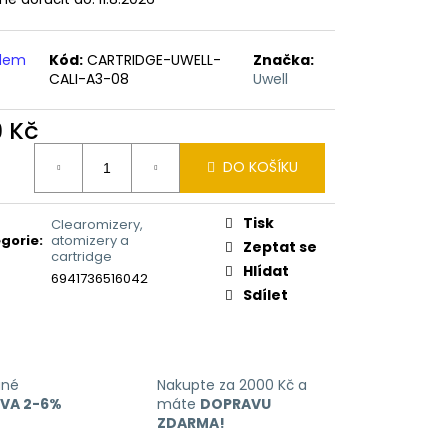
ERICAN BLEND 10ML-
 MÍCHANÝ TABÁK)
adem
Kód:
CARTRIDGE-UWELL-
Značka:
CALI-A3-08
Uwell
9 Kč
ná
DO KOŠÍKU
:
Tisk
Clearomizery,
gorie
:
atomizery a
Zeptat se
cartridge
Hlídat
6941736516042
Sdílet
ané
Nakupte za 2000 Kč a
EVA 2-6%
máte
DOPRAVU
ZDARMA!