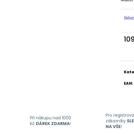
LIQUID DEKANG MENTHOL 10ML - 6MG
LIQUID LIQUA AM
(MENTOL)
6MG (AMERICKÝ
195 Kč
198 Kč
Skl
10
Měr
cena
Kate
EAN
:
Pro registrov
Při nákupu nad 1000
zákazníky
SL
Kč
DÁREK ZDARMA
!
NA VŠE
!