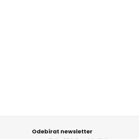
Z
á
Odebírat newsletter
p