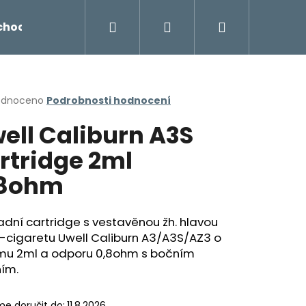
Hledat
Přihlášení
Nákupní
chodu
Novinky
Napište nám
Míchání liq
košík
rné
odnoceno
Podrobnosti hodnocení
cení
ell Caliburn A3S
ktu
rtridge 2ml
,8ohm
ček.
dní cartridge s vestavěnou žh. hlavou
-cigaretu Uwell Caliburn A3/A3S/AZ3 o
mu 2ml a odporu 0,8ohm s bočním
Následující
ním.
e doručit do:
11.8.2026