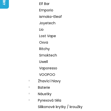
LIQUID ARAMAX 4PACK CIGAR
l
Elf Bar
TOBACCO 4X10ML-18MG
Emporio
558 Kč
ismoka-Eleaf
Joyetech
Lio
Lost Vape
Oxva
Ritchy
Smoktech
Uwell
Vaporesso
VOOPOO
Žhavící hlavy
Baterie
Náustky
Pyrexová těla
Silikonové krytky / kroužky