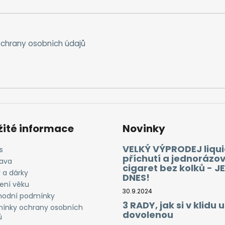
chrany osobních údajů
žité informace
Novinky
VELKÝ VÝPRODEJ liqui
s
příchutí a jednorázo
ava
cigaret bez kolků - J
 a dárky
DNES!
ení věku
30.9.2024
odní podmínky
3 RADY, jak si v klidu u
ínky ochrany osobních
dovolenou
ů