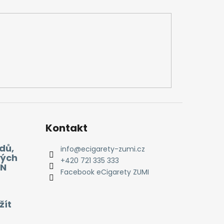
Kontakt
dů,
info
@
ecigarety-zumi.cz
vých
+420 721 335 333
EN
Facebook eCigarety ZUMI
žít