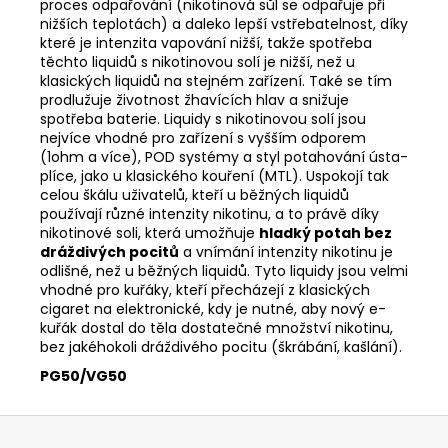
proces odpařování (nikotinová sůl se odpařuje při
nižších teplotách) a daleko lepší vstřebatelnost, díky
které je intenzita vapování nižší, takže spotřeba
těchto liquidů s nikotinovou solí je nižší, než u
klasických liquidů na stejném zařízení. Také se tím
prodlužuje životnost žhavících hlav a snižuje
spotřeba baterie. Liquidy s nikotinovou solí jsou
nejvíce vhodné pro zařízení s vyšším odporem
(1ohm a více), POD systémy a styl potahování ústa-
plíce, jako u klasického kouření (MTL). Uspokojí tak
celou škálu uživatelů, kteří u běžných liquidů
používají různé intenzity nikotinu, a to právě díky
nikotinové soli, která umožňuje
hladký potah bez
dráždivých pocitů
a vnímání intenzity nikotinu je
odlišné, než u běžných liquidů. Tyto liquidy jsou velmi
vhodné pro kuřáky, kteří přecházejí z klasických
cigaret na elektronické, kdy je nutné, aby nový e-
kuřák dostal do těla dostatečné množství nikotinu,
bez jakéhokoli dráždivého pocitu (škrábání, kašlání).
PG50/VG50
Z