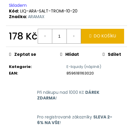
č
Skladem
u
Kód:
LIQ-ARA-SALT-TROMI-10-20
j
Značka:
ARAMAX
e
m
178 Kč
e
DO KOŠÍKU
Měrná
cena:
LIQUID
Zeptat se
Hlídat
Sdílet
ARAMAX
4PACK
MAX
Kategorie
:
E-liquidy (náplně)
MENTHOL
EAN
:
8596181163020
4X10ML-
12MG
558
Při nákupu nad 1000 Kč
DÁREK
Kč
ZDARMA
!
Pro registrované zákazníky
SLEVA 2-
6% NA VŠE
!