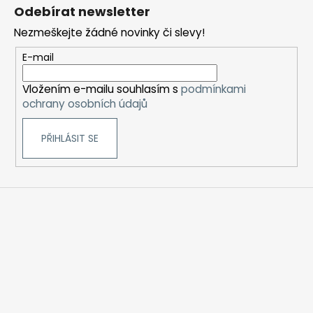
á
Odebírat newsletter
p
Nezmeškejte žádné novinky či slevy!
a
t
E-mail
í
Vložením e-mailu souhlasím s
podmínkami
ochrany osobních údajů
PŘIHLÁSIT SE