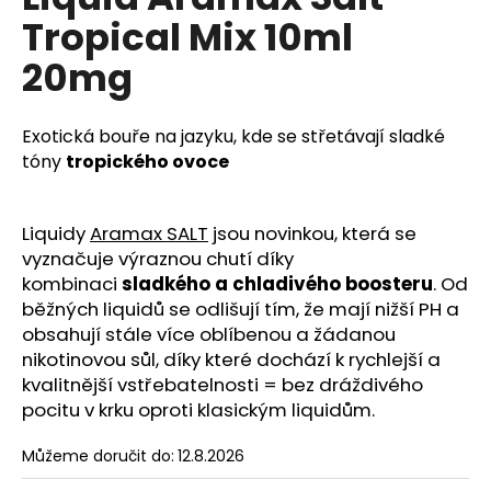
je
a
Tropical Mix 10ml
0,0
z
j
20mg
5
í
hvězdiček.
t
Exotická bouře na jazyku, kde se střetávají sladké
?
tóny
tropického ovoce
Liquidy
Aramax SALT
jsou novinkou, která se
HLEDAT
vyznačuje výraznou chutí díky
kombinaci
sladkého a chladivého boosteru
. Od
běžných liquidů se odlišují tím, že mají nižší PH a
obsahují stále více oblíbenou a žádanou
D
nikotinovou sůl, díky které dochází k rychlejší a
o
kvalitnější vstřeb
atelnosti = bez dráždivého
p
pocitu v krku oproti klasickým liquidům.
o
r
Můžeme doručit do:
12.8.2026
u