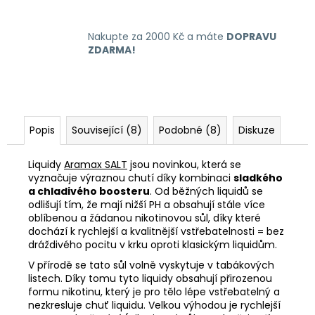
Nakupte za 2000 Kč a máte
DOPRAVU
ZDARMA!
Popis
Související (8)
Podobné (8)
Diskuze
Liquidy
Aramax SALT
jsou novinkou, která se
vyznačuje výraznou chutí díky kombinaci
sladkého
a chladivého boosteru
. Od
běžných liquidů se
odlišují tím, že mají nižší PH a obsahují stále více
oblíbenou a žádanou nikotinovou sůl, díky které
dochází k rychlejší a kvalitnější vstřeb
atelnosti = bez
dráždivého pocitu v krku oproti klasickým liquidům.
V přírodě se tato sůl volně vyskytuje v tabákových
listech. Díky tomu tyto liquidy obsahují přirozenou
formu nikotinu, který je pro tělo lépe vstřebatelný a
nezkresluje chuť liquidu. Velkou výhodou je rychlejší