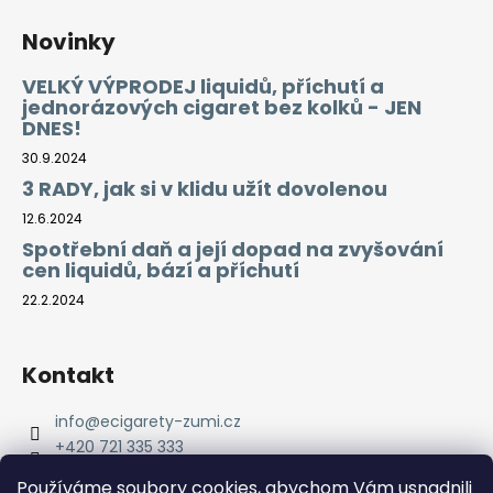
Novinky
VELKÝ VÝPRODEJ liquidů, příchutí a
jednorázových cigaret bez kolků - JEN
DNES!
30.9.2024
3 RADY, jak si v klidu užít dovolenou
12.6.2024
Spotřební daň a její dopad na zvyšování
cen liquidů, bází a příchutí
22.2.2024
Kontakt
info
@
ecigarety-zumi.cz
+420 721 335 333
Facebook eCigarety ZUMI
Používáme soubory cookies, abychom Vám usnadnili