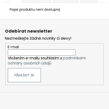
Popis produktu není dostupný
Z
á
Odebírat newsletter
p
Nezmeškejte žádné novinky či slevy!
a
t
E-mail
í
Vložením e-mailu souhlasím s
podmínkami
ochrany osobních údajů
PŘIHLÁSIT SE