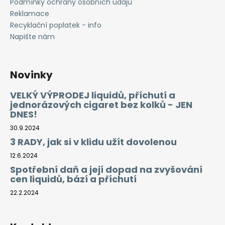
Podmínky ochrany osobních údajů
Reklamace
Recyklační poplatek - info
Napište nám
Novinky
VELKÝ VÝPRODEJ liquidů, příchutí a
jednorázových cigaret bez kolků - JEN
DNES!
30.9.2024
3 RADY, jak si v klidu užít dovolenou
12.6.2024
Spotřební daň a její dopad na zvyšování
cen liquidů, bází a příchutí
22.2.2024