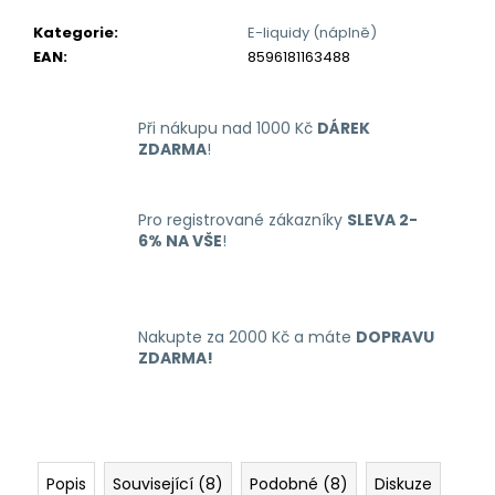
č
u
Kategorie
:
E-liquidy (náplně)
j
EAN
:
8596181163488
e
m
e
Při nákupu nad 1000 Kč
DÁREK
ZDARMA
!
LIQUID
ARAMAX
Pro registrované zákazníky
SLEVA 2-
4PACK
6% NA VŠE
!
MAX
MENTHOL
4X10ML-
12MG
558
Nakupte za 2000 Kč a máte
DOPRAVU
Kč
ZDARMA!
Popis
Související (8)
Podobné (8)
Diskuze