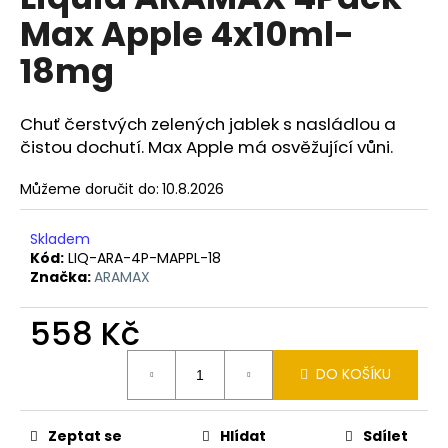
je
a
Max Apple 4x10ml-
0,0
z
j
18mg
5
í
hvězdiček.
t
Chuť čerstvých zelených jablek s nasládlou a
?
čistou dochutí. Max Apple má osvěžující vůni.
Můžeme doručit do:
10.8.2026
HLEDAT
Skladem
Kód:
LIQ-ARA-4P-MAPPL-18
Značka:
ARAMAX
D
558 Kč
o
Měrná
p
DO KOŠÍKU
cena:
o
r
u
Zeptat se
Hlídat
Sdílet