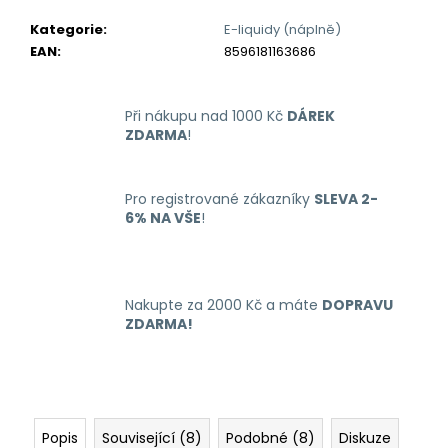
č
u
Kategorie
:
E-liquidy (náplně)
j
EAN
:
8596181163686
e
m
e
Při nákupu nad 1000 Kč
DÁREK
ZDARMA
!
RITCHY
DUO
Pro registrované zákazníky
SLEVA 2-
POD
6% NA VŠE
!
ELEKTRONICKÁ
CIGARETA
1000MAH
BLUE
398
Nakupte za 2000 Kč a máte
DOPRAVU
Kč
ZDARMA!
Popis
Související (8)
Podobné (8)
Diskuze