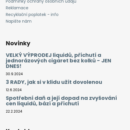
Podmínky ochrany osobních údajů
Reklamace
Recyklační poplatek - info
Napište nám
Novinky
VELKÝ VÝPRODEJ liquidů, příchutí a
jednorázových cigaret bez kolků - JEN
DNES!
30.9.2024
3 RADY, jak si v klidu užít dovolenou
12.6.2024
Spotřební daň a její dopad na zvyšování
cen liquidů, bází a příchutí
22.2.2024