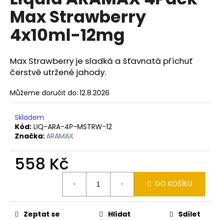
je
a
Max Strawberry
0,0
z
j
4x10ml-12mg
5
í
hvězdiček.
t
Max Strawberry je sladká a šťavnatá příchuť
?
čerstvě utržené jahody.
Můžeme doručit do:
12.8.2026
HLEDAT
Skladem
Kód:
LIQ-ARA-4P-MSTRW-12
Značka:
ARAMAX
D
558 Kč
o
Měrná
p
DO KOŠÍKU
cena:
o
r
u
Zeptat se
Hlídat
Sdílet