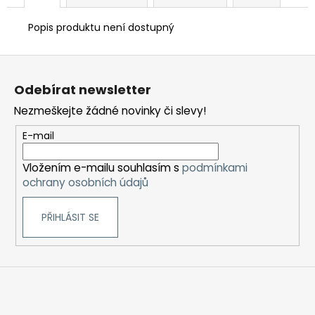
Popis produktu není dostupný
Z
á
Odebírat newsletter
p
Nezmeškejte žádné novinky či slevy!
a
t
E-mail
í
Vložením e-mailu souhlasím s
podmínkami
ochrany osobních údajů
PŘIHLÁSIT SE