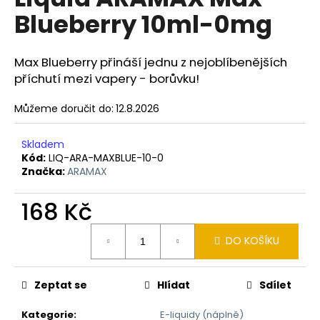
je
a
Blueberry 10ml-0mg
0,0
z
j
5
í
hvězdiček.
Max Blueberry přináší jednu z nejoblíbenějších
t
příchutí mezi vapery - borůvku!
?
Můžeme doručit do:
12.8.2026
Skladem
Kód:
LIQ-ARA-MAXBLUE-10-0
HLEDAT
Značka:
ARAMAX
168 Kč
D
Měrná
DO KOŠÍKU
o
cena:
p
o
Zeptat se
Hlídat
Sdílet
r
u
Kategorie
:
E-liquidy (náplně)