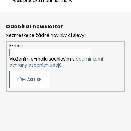
Popis produktu není dostupný
Z
á
Odebírat newsletter
p
Nezmeškejte žádné novinky či slevy!
a
t
E-mail
í
Vložením e-mailu souhlasím s
podmínkami
ochrany osobních údajů
PŘIHLÁSIT SE