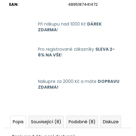
č
EAN
:
4895187441472
u
j
e
Při nákupu nad 1000 Kč
DÁREK
m
ZDARMA
!
e
Pro registrované zákazníky
SLEVA 2-
LIO
6% NA VŠE
!
NANO
PRO
ELEKTRONICKÁ
CIGARETA
PASSION
Nakupte za 2000 Kč a máte
DOPRAVU
FRUIT
ZDARMA!
16MG
169
Kč
Popis
Související (8)
Podobné (8)
Diskuze