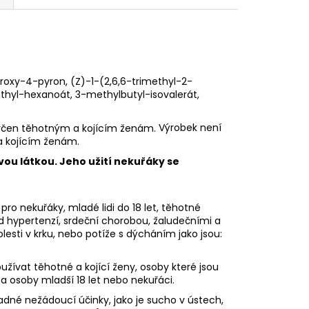
ydroxy-4-pyron, (Z)-1-(2,6,6-trimethyl-2-
thyl-hexanoát, 3-methylbutyl-isovalerát,
Výrobek není
a kojícím ženám.
vou látkou. Jeho užití nekuřáky se
pro nekuřáky, mladé lidi do 18 let, těhotné
ad hypertenzí, srdeční chorobou, žaludečními a
sti v krku, nebo potíže s dýcháním jako jsou:
ívat těhotné a kojící ženy, osoby které jsou
 a osoby mladší 18 let nebo nekuřáci.
dné nežádoucí účinky, jako je sucho v ústech,