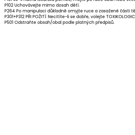
P102 Uchovávejte mimo dosah dětí.
P264 Po manipulaci důkladně omyjte ruce a zasažené části tě
P301+P312 PŘI POŽITÍ: Necítíte-li se dobře, volejte TOXIKOLOG
P501 Odstraňte obsah/obal podle platných předpisů.