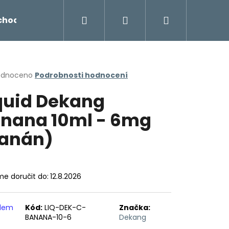
Hledat
Přihlášení
Nákupní
chodu
Novinky
Napište nám
Míchání liq
košík
rné
odnoceno
Podrobnosti hodnocení
cení
quid Dekang
ktu
nana 10ml - 6mg
anán)
ček.
e doručit do:
12.8.2026
Následující
adem
Kód:
LIQ-DEK-C-
Značka:
BANANA-10-6
Dekang