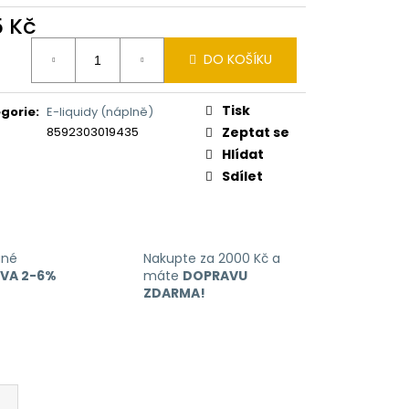
ERICAN BLEND 10ML-
 MÍCHANÝ TABÁK)
5 Kč
ná
DO KOŠÍKU
:
Tisk
gorie
:
E-liquidy (náplně)
8592303019435
Zeptat se
Hlídat
Sdílet
ané
Nakupte za 2000 Kč a
EVA 2-6%
máte
DOPRAVU
ZDARMA!