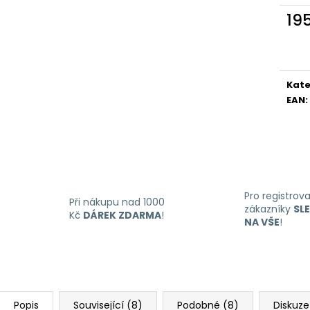
LIQUID DEKANG MENTHOL 10ML - 6MG
LIQUID LIQUA AM
(MENTOL)
6MG (AMERICKÝ
19
195 Kč
198 Kč
Měr
cena
Kate
EAN
:
Pro registrov
Při nákupu nad 1000
zákazníky
SL
Kč
DÁREK ZDARMA
!
NA VŠE
!
Popis
Související (8)
Podobné (8)
Diskuze