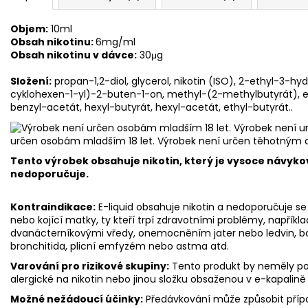
Objem:
10ml
Obsah nikotinu:
6mg/ml
Obsah nikotinu v dávce:
30μg
Složení:
propan-1,2-diol, glycerol, nikotin (ISO), 2-ethyl-3-h
cyklohexen-1-yl)-2-buten-1-on, methyl-(2-methylbutyrát), e
benzyl-acetát, hexyl-butyrát, hexyl-acetát, ethyl-butyrát..
určen osobám mladším 18 let. Výrobek není určen těhotným 
Tento výrobek obsahuje nikotin, který je vysoce návyko
nedoporučuje.
Kontraindikace:
E-liquid obsahuje nikotin a nedoporučuje se 
nebo kojící matky, ty kteří trpí zdravotními problémy, napříkl
dvanácterníkovými vředy, onemocněním jater nebo ledvin, bole
bronchitida, plicní emfyzém nebo astma atd.
Varování pro rizikové skupiny:
Tento produkt by neměly použ
alergické na nikotin nebo jinou složku obsaženou v e-kapalině
Možné nežádoucí účinky:
Předávkování může způsobit přípa