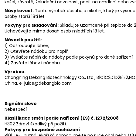
kašel, závratě, žaludeční nevolnost, pocit na omdlení nebo zv
Návykovost:
Tento výrobek obsahuje nikotin, který je vysoce
osoby starší 18ti let.
Pokyny pro skladování:
Skladujte uzamčené při teplotě do
Uchovávejte mimo dosah osob mladších 18 let.
Návod k použití:
1) Odšroubujte láhev;
2) Otevřete nádobu pro náplň;
3) Vytlačte náplň do nádoby podle pokynů pro dané zařízení;
4) Zavřete láhev i nádobu.
Výrobce:
Changning Dekang Biotechnology Co., Ltd., B1C1C2D1D2E1E2,NO.3
China, e-juice@dekangbio.com
Signální slovo
Nebezpečí
Klasifikace směsi podle nařízení (ES) č. 1272/2008
H302 Zdraví škodlivý při požití.
Pokyny pro bezpečné zacházení
P101 Je-li nutná lékařská pomoc, mějte po ruce obal nebo štít