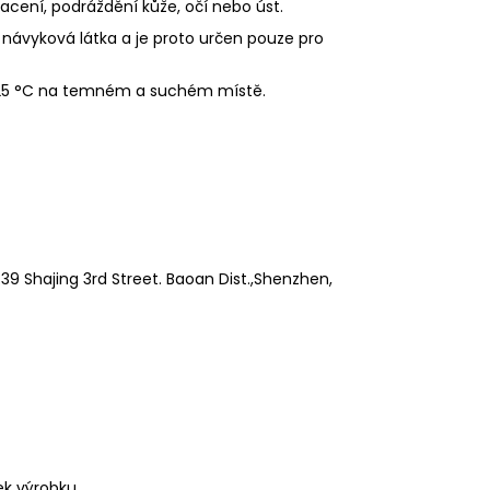
racení, podráždění kůže, očí nebo úst.
 návyková látka a je proto určen pouze pro
 25 °C na temném a suchém místě.
9 Shajing 3rd Street. Baoan Dist.,Shenzhen,
ek výrobku.