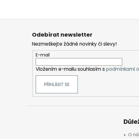
Z
á
Odebírat newsletter
p
Nezmeškejte žádné novinky či slevy!
a
t
E-mail
í
Vložením e-mailu souhlasím s
podmínkami o
PŘIHLÁSIT SE
Důle
O ná