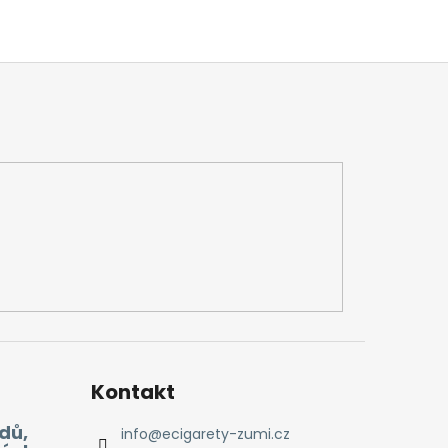
Kontakt
dů,
info
@
ecigarety-zumi.cz