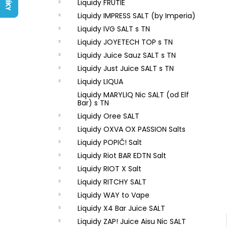
LIQUID ARAMAX 4PACK CIGAR
Liquidy FRUTIE
l
TOBACCO 4X10ML-18MG
Liquidy IMPRESS SALT (by Imperia)
558 Kč
Liquidy IVG SALT s TN
Liquidy JOYETECH TOP s TN
Liquidy Juice Sauz SALT s TN
Liquidy Just Juice SALT s TN
Liquidy LIQUA
Liquidy MARYLIQ Nic SALT (od Elf
Bar) s TN
Liquidy Oree SALT
Liquidy OXVA OX PASSION Salts
Liquidy POPIČ! Salt
Liquidy Riot BAR EDTN Salt
Liquidy RIOT X Salt
Liquidy RITCHY SALT
Liquidy WAY to Vape
Liquidy X4 Bar Juice SALT
Liquidy ZAP! Juice Aisu Nic SALT