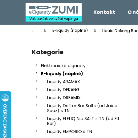
K
Přejít
na
o
Kontakt
O n
obsah
Zpět
Zpět
š
do
do
í
Domů
E-liquidy (náplně)
Liquid Dekang Ba
k
obchodu
obchodu
P
o
Kategorie
Přeskočit
s
kategorie
t
Elektronické cigarety
r
E-liquidy (náplně)
a
Liquidy ARAMAX
n
Liquidy DEKANG
n
Liquidy DREAMIX
í
Liquidy Drifter Bar Salts (od Juice
p
Sauz) s TN
a
Liquidy ELFLIQ Nic SALT s TN (od Elf
Bar)
n
Liquidy EMPORIO s TN
e