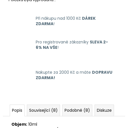
č
u
j
Při nákupu nad 1000 Kč
DÁREK
e
ZDARMA
!
m
e
Pro registrované zákazníky
SLEVA 2-
6% NA VŠE
!
RITCHY
DUO
POD
ELEKTRONICKÁ
CIGARETA
Nakupte za 2000 Kč a máte
DOPRAVU
1000MAH
ZDARMA!
BLUE
398
Kč
Popis
Související (8)
Podobné (8)
Diskuze
Objem:
10ml