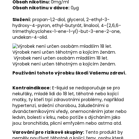
Obsah nikotinu:
0mg/ml
Obsah nikotinu v dávce:
0μg
Složení:
propan-1,2-diol, glycerol, 2-ethyl-3-
hydroxy-4-pyron, ethyl-butyrát, linalool, 4-(2,6,6-
trimethylcyclohex-1-ene-1-yl)-but-3-ene-2-one,
undekan-4-olid.
Výrobek není určen osobám mladším 18 let.
Výrobek není určen těhotným a kojícím ženám.
Používání tohoto výrobku škodí Vašemu zdraví.
Kontraindikace:
E-liquid se nedoporučuje se pro
nekuřáky, mladé lidi do 18 let, těhotné nebo kojící
matky, ty kteří trpí zdravotními problémy, například
hypertenzí, srdeční chorobou, žaludečními a
dvanácterníkovými vředy, onemocněním jater nebo
ledvin, bolesti v krku, nebo potíže s dýcháním jako
jsou: bronchitida, plicní emfyzém nebo astma atd.
Varování pro rizikové skupiny:
Tento produkt by
neměly používat těhotné a kojící ženy, osoby které