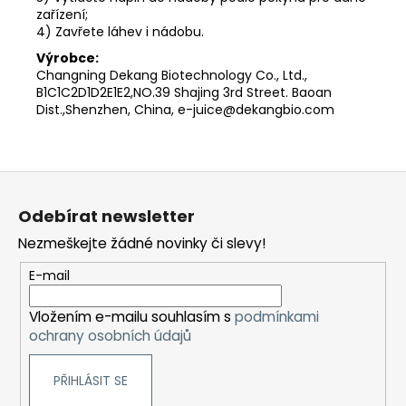
zařízení;
4) Zavřete láhev i nádobu.
Výrobce:
Changning Dekang Biotechnology Co., Ltd.,
B1C1C2D1D2E1E2,NO.39 Shajing 3rd Street. Baoan
Dist.,Shenzhen, China, e-juice@dekangbio.com
Z
á
Odebírat newsletter
p
Nezmeškejte žádné novinky či slevy!
a
t
E-mail
í
Vložením e-mailu souhlasím s
podmínkami
ochrany osobních údajů
PŘIHLÁSIT SE