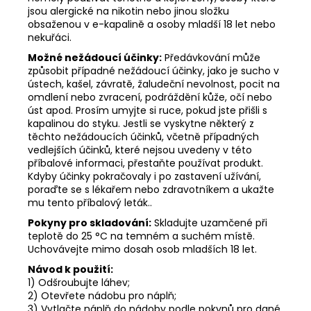
jsou alergické na nikotin nebo jinou složku
obsaženou v e-kapalině a osoby mladší 18 let nebo
nekuřáci.
Možné nežádoucí účinky:
Předávkování může
způsobit případné nežádoucí účinky, jako je sucho v
ústech, kašel, závratě, žaludeční nevolnost, pocit na
omdlení nebo zvracení, podráždění kůže, očí nebo
úst apod. Prosím umyjte si ruce, pokud jste přišli s
kapalinou do styku. Jestli se vyskytne některý z
těchto nežádoucích účinků, včetně případných
vedlejších účinků, které nejsou uvedeny v této
příbalové informaci, přestaňte používat produkt.
Kdyby účinky pokračovaly i po zastavení užívání,
poraďte se s lékařem nebo zdravotníkem a ukažte
mu tento příbalový leták..
Pokyny pro skladování:
Skladujte uzamčené při
teplotě do 25 °C na temném a suchém místě.
Uchovávejte mimo dosah osob mladších 18 let.
Návod k použití:
1) Odšroubujte láhev;
2) Otevřete nádobu pro náplň;
3) Vytlačte náplň do nádoby podle pokynů pro dané