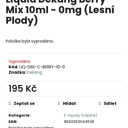
je
a
Mix 10ml - 0mg (Lesní
0,0
z
j
Plody)
5
í
hvězdiček.
t
?
Položka byla vyprodána…
Vyprodáno
HLEDAT
Kód:
LIQ-DEK-C-BERRY-10-0
Značka:
Dekang
195 Kč
D
Měrná
o
cena:
p
Zeptat se
Hlídat
Sdílet
o
r
Kategorie
:
E-liquidy (náplně)
u
EAN
:
8592303044536
Položka byla vyprodána…