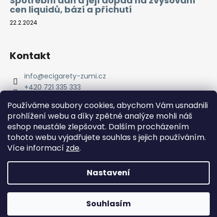
Spotřební daň a její dopad na zvyšování
cen liquidů, bází a příchutí
22.2.2024
Kontakt
info
@
ecigarety-zumi.cz
+420 721 335 333
Facebook eCigarety ZUMI
Používáme soubory cookies, abychom Vám usnadnili
prohlížení webu a díky zpětné analýze mohli náš
eshop neustále zlepšovat. Dalším procházením
tohoto webu vyjadřujete souhlas s jejich používáním.
Více informací
zde
.
Nastavení
Vytvořil Shoptet
Copyright 2026
eCigarety ZUMI
. Všechna práva
Doprava ZDARMA od 2000 Kč! Dárek k objednávce od 2500
Souhlasím
vyhrazena.
Kč!