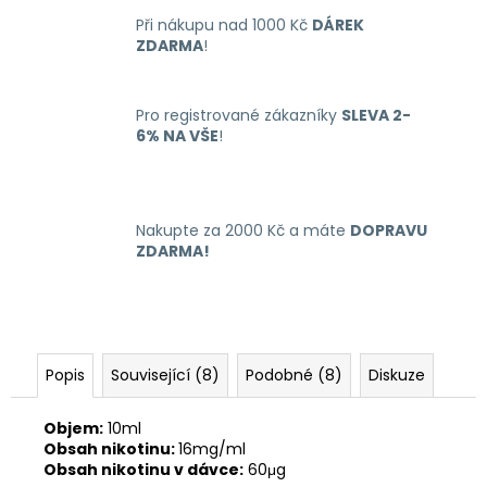
č
u
Při nákupu nad 1000 Kč
DÁREK
ZDARMA
!
j
e
m
Pro registrované zákazníky
SLEVA 2-
e
6% NA VŠE
!
OXVA
XLIM
GO
Nakupte za 2000 Kč a máte
DOPRAVU
ELEKTRONICKÁ
ZDARMA!
CIGARETA
1000MAH
BLACK
235
Kč
Původně:
Popis
Související (8)
Podobné (8)
Diskuze
399
Kč
Objem:
10ml
Obsah nikotinu:
16mg/ml
Obsah nikotinu v dávce:
60μg