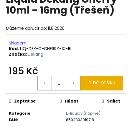
je
a
10ml - 16mg (Třešeň)
0,0
z
j
5
í
hvězdiček.
Můžeme doručit do:
11.8.2026
t
?
Skladem
Kód:
LIQ-DEK-C-CHERRY-10-16
Značka:
Dekang
195 Kč
HLEDAT
Měrná
DO KOŠÍKU
cena:
D
o
Zeptat se
Hlídat
Sdílet
p
o
Kategorie
:
E-liquidy (náplně)
r
EAN
:
8592303019718
u