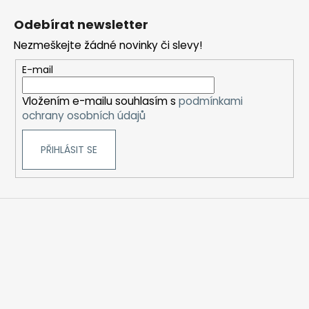
á
Odebírat newsletter
p
Nezmeškejte žádné novinky či slevy!
a
t
E-mail
í
Vložením e-mailu souhlasím s
podmínkami
ochrany osobních údajů
PŘIHLÁSIT SE