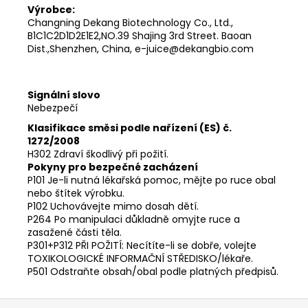
Výrobce:
Changning Dekang Biotechnology Co., Ltd.,
B1C1C2D1D2E1E2,NO.39 Shajing 3rd Street. Baoan
Dist.,Shenzhen, China, e-juice@dekangbio.com
Signální slovo
Nebezpečí
Klasifikace směsi podle nařízení (ES) č.
1272/2008
H302 Zdraví škodlivý při požití.
Pokyny pro bezpečné zacházení
P101 Je-li nutná lékařská pomoc, mějte po ruce obal
nebo štítek výrobku.
P102 Uchovávejte mimo dosah dětí.
P264 Po manipulaci důkladně omyjte ruce a
zasažené části těla.
P301+P312 PŘI POŽITÍ: Necítíte-li se dobře, volejte
TOXIKOLOGICKÉ INFORMAČNÍ STŘEDISKO/lékaře.
P501 Odstraňte obsah/obal podle platných předpisů.
Z