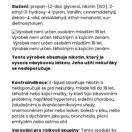
Složení:
propan-1,2-diol, glycerol, nikotin (ISO), 2-
ethyl-3-hydroxy-4-pyron, Vanillin, cinnamaldehyd,
dekan-4-olid, anisaldehyd, ethyl-nonanoát, α,α-
diethoxytoluen.
Výrobek není určen osobám mladším 18 let.
Výrobek není určen těhotným a kojícím ženám.
Tento výrobek obsahuje nikotin, který je
vysoce návykovou látkou. Jeho užití nekuřáky
se nedoporučuje.
Kontraindikace:
E-liquid obsahuje nikotin a
nedoporučuje se pro nekuřáky, mladé lidi do 18 let,
těhotné nebo kojící matky, ty kteří trpí zdravotními
problémy, například hypertenzí, srdeční chorobou,
žaludečními a dvanácterníkovými vředy,
onemocněním jater nebo ledvin, bolesti v krku, nebo
potíže s dýcháním jako jsou: bronchitida, plicní
emfyzém nebo astma atd.
Varování pro rizikové skupiny:
Tento produkt by