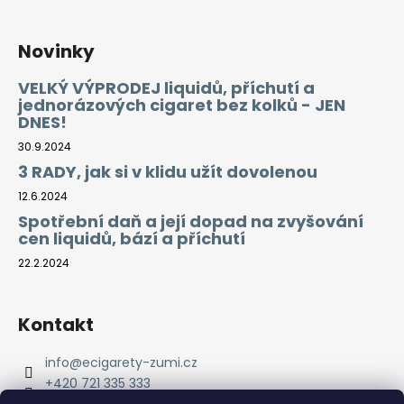
Novinky
VELKÝ VÝPRODEJ liquidů, příchutí a
jednorázových cigaret bez kolků - JEN
DNES!
30.9.2024
3 RADY, jak si v klidu užít dovolenou
12.6.2024
Spotřební daň a její dopad na zvyšování
cen liquidů, bází a příchutí
22.2.2024
Kontakt
info
@
ecigarety-zumi.cz
+420 721 335 333