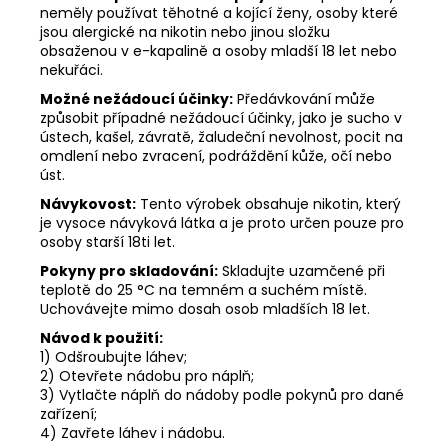
neměly používat těhotné a kojící ženy, osoby které
jsou alergické na nikotin nebo jinou složku
obsaženou v e-kapalině a osoby mladší 18 let nebo
nekuřáci.
Možné nežádoucí účinky:
Předávkování může
způsobit případné nežádoucí účinky, jako je sucho v
ústech, kašel, závratě, žaludeční nevolnost, pocit na
omdlení nebo zvracení, podráždění kůže, očí nebo
úst.
Návykovost:
Tento výrobek obsahuje nikotin, který
je vysoce návyková látka a je proto určen pouze pro
osoby starší 18ti let.
Pokyny pro skladování:
Skladujte uzamčené při
teplotě do 25 °C na temném a suchém místě.
Uchovávejte mimo dosah osob mladších 18 let.
Návod k použití:
1) Odšroubujte láhev;
2) Otevřete nádobu pro náplň;
3) Vytlačte náplň do nádoby podle pokynů pro dané
zařízení;
4) Zavřete láhev i nádobu.