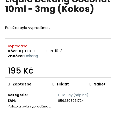
je
a
10ml - 3mg (Kokos)
0,0
z
j
5
í
hvězdiček.
t
Položka byla vyprodána…
?
Vyprodáno
Kód:
LIQ-DEK-C-COCON-10-3
Značka:
Dekang
HLEDAT
195 Kč
Měrná
D
cena:
Zeptat se
Hlídat
Sdílet
o
p
Kategorie
:
E-liquidy (náplně)
o
EAN
:
8592303061724
r
Položka byla vyprodána…
u