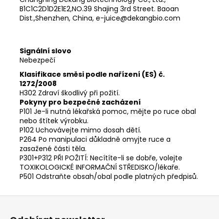
B1C1C2D1D2E1E2,NO.39 Shajing 3rd Street. Baoan
Dist.,Shenzhen, China, e-juice@dekangbio.com
Signální slovo
Nebezpečí
Klasifikace směsi podle nařízení (ES) č.
1272/2008
H302 Zdraví škodlivý při požití.
Pokyny pro bezpečné zacházení
P101 Je-li nutná lékařská pomoc, mějte po ruce obal
nebo štítek výrobku.
P102 Uchovávejte mimo dosah dětí.
P264 Po manipulaci důkladně omyjte ruce a
zasažené části těla.
P301+P312 PŘI POŽITÍ: Necítíte-li se dobře, volejte
TOXIKOLOGICKÉ INFORMAČNÍ STŘEDISKO/lékaře.
P501 Odstraňte obsah/obal podle platných předpisů.
Z
á