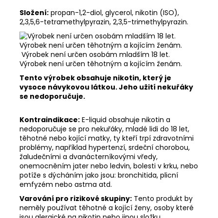
Složení:
propan-1,2-diol, glycerol, nikotin (ISO),
2,3,5,6-tetramethylpyrazin, 2,3,5-trimethylpyrazin.
Výrobek není určen osobám mladším 18 let.
Výrobek není určen těhotným a kojícím ženám.
Tento výrobek obsahuje nikotin, který je
vysoce návykovou látkou. Jeho užití nekuřáky
se nedoporučuje.
Kontraindikace:
E-liquid obsahuje nikotin a
nedoporučuje se pro nekuřáky, mladé lidi do 18 let,
těhotné nebo kojící matky, ty kteří trpí zdravotními
problémy, například hypertenzí, srdeční chorobou,
žaludečními a dvanácterníkovými vředy,
onemocněním jater nebo ledvin, bolesti v krku, nebo
potíže s dýcháním jako jsou: bronchitida, plicní
emfyzém nebo astma atd.
Varování pro rizikové skupiny:
Tento produkt by
neměly používat těhotné a kojící ženy, osoby které
jsou alergické na nikotin nebo jinou složku