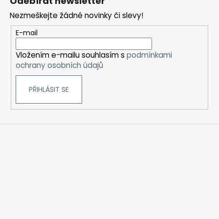
Odebírat newsletter
p
Nezmeškejte žádné novinky či slevy!
a
t
E-mail
í
Vložením e-mailu souhlasím s
podmínkami
ochrany osobních údajů
PŘIHLÁSIT SE