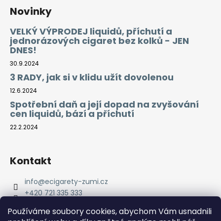
Novinky
VELKÝ VÝPRODEJ liquidů, příchutí a
jednorázových cigaret bez kolků - JEN
DNES!
30.9.2024
3 RADY, jak si v klidu užít dovolenou
12.6.2024
Spotřební daň a její dopad na zvyšování
cen liquidů, bází a příchutí
22.2.2024
Kontakt
info
@
ecigarety-zumi.cz
+420 721 335 333
Facebook eCigarety ZUMI
Používáme soubory cookies, abychom Vám usnadnili