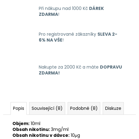
č
u
Při nákupu nad 1000 Kč
DÁREK
j
ZDARMA
!
e
m
e
Pro registrované zákazníky
SLEVA 2-
6% NA VŠE
!
OXVA
XLIM
GO
Nakupte za 2000 Kč a máte
DOPRAVU
ELEKTRONICKÁ
ZDARMA!
CIGARETA
1000MAH
BLACK
235
Kč
Původně:
Popis
Související (8)
Podobné (8)
Diskuze
399
Kč
Objem:
10ml
Obsah nikotinu:
3mg/ml
Obsah nikotinu v dávce:
10μg