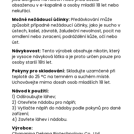
obsaženou v e-kapalině a osoby mladší 18 let nebo
nekuřáci.
Možné nežádoucí účinky:
Předávkování může
způsobit případné nežádoucí účinky, jako je sucho v
ústech, kašel, závratě, žaludeční nevolnost, pocit na
omdlení nebo zvracení, podráždění kůže, očí nebo
úst.
Návykovost:
Tento výrobek obsahuje nikotin, který
je vysoce návyková látka a je proto určen pouze pro
osoby starší 18ti let.
Pokyny pro skladování:
Skladujte uzamčené při
teplotě do 25 °C na temném a suchém místě.
Uchovávejte mimo dosah osob mladších 18 let.
Návod k použití:
1) Odšroubujte láhev;
2) Otevřete nádobu pro náplň;
3) Vytlačte náplň do nádoby podle pokynů pro dané
zařízení;
4) Zavřete láhev i nádobu.
Výrobce:
Changning Dekang Biotechnology Co., Ltd.,