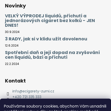
Novinky
VELKÝ VÝPRODEJ liquidů, příchutí a
jednorázových cigaret bez kolků - JEN
DNES!
30.9.2024
3 RADY, jak si v klidu užít dovolenou
12.6.2024
Spotřební daň a její dopad na zvyšování
cen liquidů, bází a příchutí
22.2.2024
Kontakt
info
@
ecigarety-zumi.cz
+420 721 335 333
Facebook eCigarety ZUMI
Používáme soubory cookies, abychom Vám usnadnili