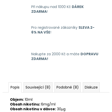
č
u
Při nákupu nad 1000 Kč
DÁREK
j
ZDARMA
!
e
m
e
Pro registrované zákazníky
SLEVA 2-
6% NA VŠE
!
RITCHY
DUO
POD
Nakupte za 2000 Kč a máte
DOPRAVU
ELEKTRONICKÁ
ZDARMA!
CIGARETA
1000MAH
BLUE
398
Kč
Popis
Související (8)
Podobné (8)
Diskuze
Objem:
10ml
Obsah nikotinu:
6mg/ml
Obsah nikotinu v dávce:
30μg