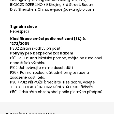
B1C1C2D1D2E1E2,NO.39 Shajing 3rd Street. Baoan
Dist.,Shenzhen, China, e-juice@dekangbio.com
Signální slovo
Nebezpečí
Klasifikace směsi podle nařízení (ES) č.
1272/2008
H302 Zdraví škodlivý při požití.
Pokyny pro bezpečné zacházení
P101 Je-li nutná lékařská pomoc, mějte po ruce obal
nebo štítek výrobku.
P102 Uchovávejte mimo dosah dětí.
P264 Po manipulaci důkladně omyjte ruce a
zasažené části těla.
P301+P312 PŘI POŽITÍ: Necítíte-li se dobře, volejte
TOXIKOLOGICKÉ INFORMAČNÍ STŘEDISKO/lékaře.
P501 Odstraňte obsah/obal podle platných předpisů.
Z
á