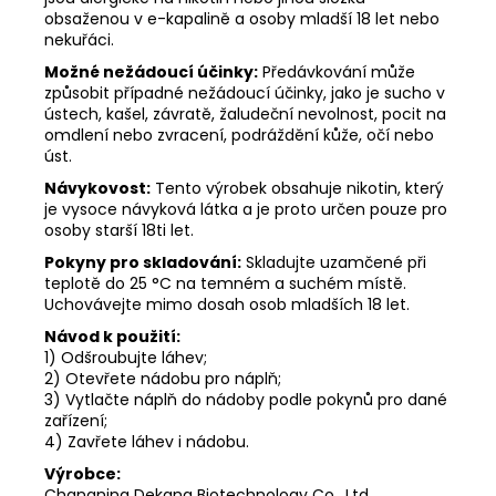
obsaženou v e-kapalině a osoby mladší 18 let nebo
nekuřáci.
Možné nežádoucí účinky:
Předávkování může
způsobit případné nežádoucí účinky, jako je sucho v
ústech, kašel, závratě, žaludeční nevolnost, pocit na
omdlení nebo zvracení, podráždění kůže, očí nebo
úst.
Návykovost:
Tento výrobek obsahuje nikotin, který
je vysoce návyková látka a je proto určen pouze pro
osoby starší 18ti let.
Pokyny pro skladování:
Skladujte uzamčené při
teplotě do 25 °C na temném a suchém místě.
Uchovávejte mimo dosah osob mladších 18 let.
Návod k použití:
1) Odšroubujte láhev;
2) Otevřete nádobu pro náplň;
3) Vytlačte náplň do nádoby podle pokynů pro dané
zařízení;
4) Zavřete láhev i nádobu.
Výrobce:
Changning Dekang Biotechnology Co., Ltd.,