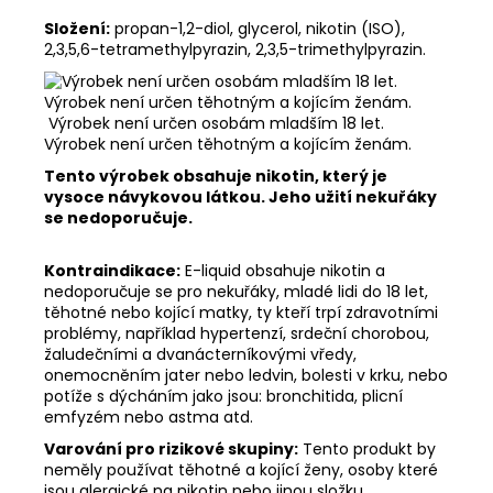
Složení:
propan-1,2-diol, glycerol, nikotin (ISO),
2,3,5,6-tetramethylpyrazin, 2,3,5-trimethylpyrazin.
Výrobek není určen osobám mladším 18 let.
Výrobek není určen těhotným a kojícím ženám.
Tento výrobek obsahuje nikotin, který je
vysoce návykovou látkou. Jeho užití nekuřáky
se nedoporučuje.
Kontraindikace:
E-liquid obsahuje nikotin a
nedoporučuje se pro nekuřáky, mladé lidi do 18 let,
těhotné nebo kojící matky, ty kteří trpí zdravotními
problémy, například hypertenzí, srdeční chorobou,
žaludečními a dvanácterníkovými vředy,
onemocněním jater nebo ledvin, bolesti v krku, nebo
potíže s dýcháním jako jsou: bronchitida, plicní
emfyzém nebo astma atd.
Varování pro rizikové skupiny:
Tento produkt by
neměly používat těhotné a kojící ženy, osoby které
jsou alergické na nikotin nebo jinou složku