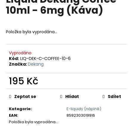
je
a
10ml - 6mg (Káva)
0,0
z
j
5
í
hvězdiček.
t
Položka byla vyprodána…
?
Vyprodáno
Kód:
LIQ-DEK-C-COFFEE-10-6
Značka:
Dekang
HLEDAT
195 Kč
Měrná
D
cena:
Zeptat se
Hlídat
Sdílet
o
p
Kategorie
:
E-liquidy (náplně)
o
EAN
:
8592303019916
r
Položka byla vyprodána…
u