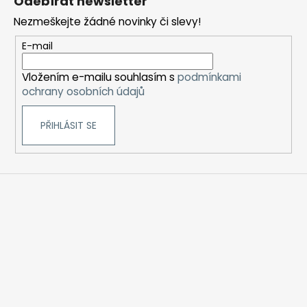
Odebírat newsletter
p
Nezmeškejte žádné novinky či slevy!
a
t
E-mail
í
Vložením e-mailu souhlasím s
podmínkami
ochrany osobních údajů
PŘIHLÁSIT SE