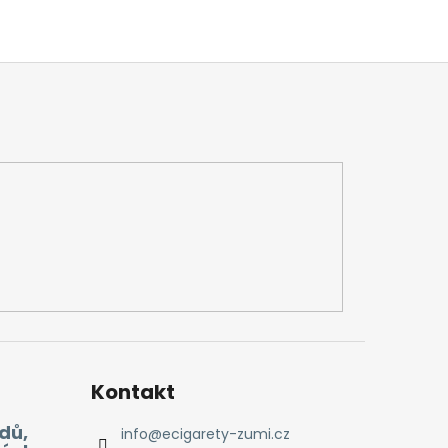
Kontakt
dů,
info
@
ecigarety-zumi.cz