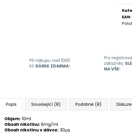
LIQUID DEKANG MENTHOL 10ML - 6MG
LIQUID LIQUA AM
Měr
(MENTOL)
6MG (AMERICKÝ
cena
Kate
195 Kč
198 Kč
EAN
:
Polo
Pro registrov
Při nákupu nad 1000
zákazníky
SL
Kč
DÁREK ZDARMA
!
NA VŠE
!
Popis
Související (8)
Podobné (8)
Diskuze
Objem:
10ml
Obsah nikotinu:
6mg/ml
Obsah nikotinu v dávce:
30μg