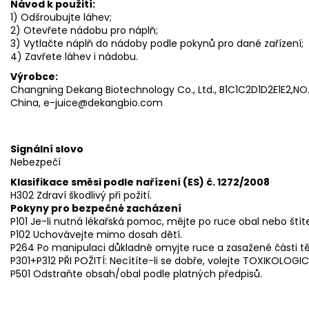
Návod k použití:
1) Odšroubujte láhev;
2) Otevřete nádobu pro náplň;
3) Vytlačte náplň do nádoby podle pokynů pro dané zařízení;
4) Zavřete láhev i nádobu.
Výrobce:
Changning Dekang Biotechnology Co., Ltd., B1C1C2D1D2E1E2,NO.3
China, e-juice@dekangbio.com
Signální slovo
Nebezpečí
Klasifikace směsi podle nařízení (ES) č. 1272/2008
H302 Zdraví škodlivý při požití.
Pokyny pro bezpečné zacházení
P101 Je-li nutná lékařská pomoc, mějte po ruce obal nebo štít
P102 Uchovávejte mimo dosah dětí.
P264 Po manipulaci důkladně omyjte ruce a zasažené části tě
P301+P312 PŘI POŽITÍ: Necítíte-li se dobře, volejte TOXIKOLOG
P501 Odstraňte obsah/obal podle platných předpisů.