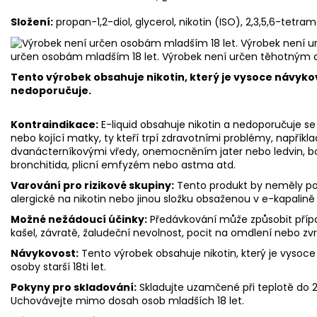
Složení:
propan-1,2-diol, glycerol, nikotin (ISO), 2,3,5,6-tetram
určen osobám mladším 18 let. Výrobek není určen těhotným 
Tento výrobek obsahuje nikotin, který je vysoce návyko
nedoporučuje.
Kontraindikace:
E-liquid obsahuje nikotin a nedoporučuje se 
nebo kojící matky, ty kteří trpí zdravotními problémy, napříkl
dvanácterníkovými vředy, onemocněním jater nebo ledvin, bole
bronchitida, plicní emfyzém nebo astma atd.
Varování pro rizikové skupiny:
Tento produkt by neměly použ
alergické na nikotin nebo jinou složku obsaženou v e-kapalině
Možné nežádoucí účinky:
Předávkování může způsobit přípa
kašel, závratě, žaludeční nevolnost, pocit na omdlení nebo zv
Návykovost:
Tento výrobek obsahuje nikotin, který je vysoce
osoby starší 18ti let.
Pokyny pro skladování:
Skladujte uzamčené při teplotě do
Uchovávejte mimo dosah osob mladších 18 let.