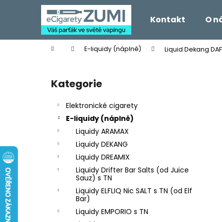
K
Přejít
na
o
Kontakt
O n
obsah
Zpět
Zpět
š
do
do
í
Domů
E-liquidy (náplně)
Liquid Dekang DAF
k
obchodu
obchodu
P
o
Kategorie
Přeskočit
s
kategorie
t
Elektronické cigarety
r
E-liquidy (náplně)
a
Liquidy ARAMAX
n
Liquidy DEKANG
n
Liquidy DREAMIX
í
Liquidy Drifter Bar Salts (od Juice
p
Sauz) s TN
a
Liquidy ELFLIQ Nic SALT s TN (od Elf
Bar)
n
Liquidy EMPORIO s TN
e