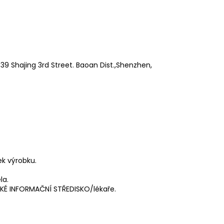
9 Shajing 3rd Street. Baoan Dist.,Shenzhen,
ek výrobku.
la.
ICKÉ INFORMAČNÍ STŘEDISKO/lékaře.