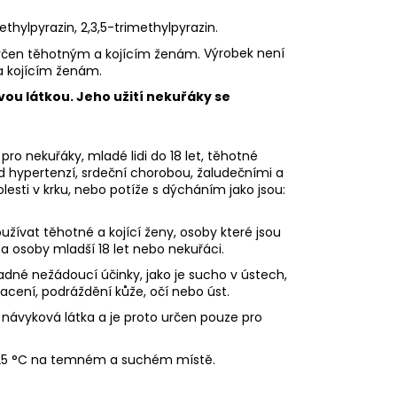
ethylpyrazin, 2,3,5-trimethylpyrazin.
Výrobek není
a kojícím ženám.
vou látkou. Jeho užití nekuřáky se
pro nekuřáky, mladé lidi do 18 let, těhotné
ad hypertenzí, srdeční chorobou, žaludečními a
sti v krku, nebo potíže s dýcháním jako jsou:
ívat těhotné a kojící ženy, osoby které jsou
 a osoby mladší 18 let nebo nekuřáci.
dné nežádoucí účinky, jako je sucho v ústech,
racení, podráždění kůže, očí nebo úst.
 návyková látka a je proto určen pouze pro
 25 °C na temném a suchém místě.