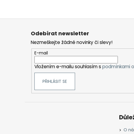
Z
á
Odebírat newsletter
p
Nezmeškejte žádné novinky či slevy!
a
t
E-mail
í
Vložením e-mailu souhlasím s
podmínkami o
PŘIHLÁSIT SE
Důle
O ná