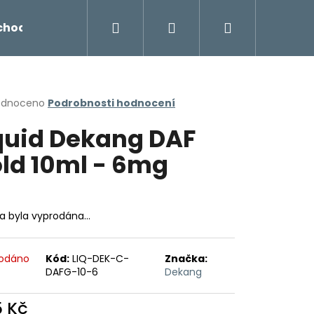
Hledat
Přihlášení
Nákupní
chodu
Novinky
Napište nám
Míchání liq
košík
rné
odnoceno
Podrobnosti hodnocení
cení
quid Dekang DAF
ktu
ld 10ml - 6mg
ček.
ka byla vyprodána…
odáno
Kód:
LIQ-DEK-C-
Značka:
DAFG-10-6
Dekang
Následující
5 Kč