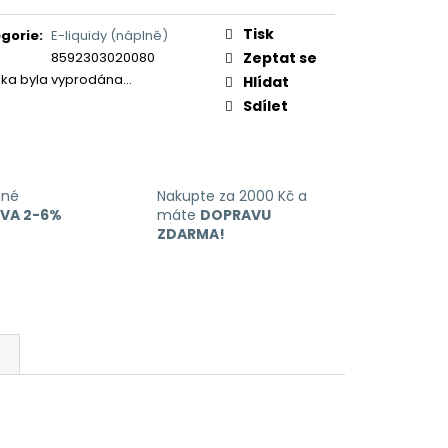
ERICAN BLEND 10ML-
ná
 MÍCHANÝ TABÁK)
:
Tisk
gorie
:
E-liquidy (náplně)
8592303020080
Zeptat se
žka byla vyprodána…
Hlídat
Sdílet
ané
Nakupte za 2000 Kč a
EVA 2-6%
máte
DOPRAVU
ZDARMA!