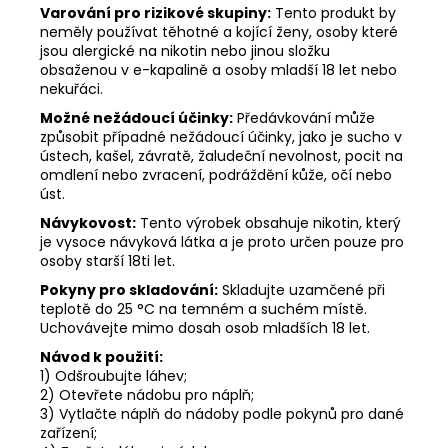
Varování pro rizikové skupiny:
Tento produkt by
neměly používat těhotné a kojící ženy, osoby které
jsou alergické na nikotin nebo jinou složku
obsaženou v e-kapalině a osoby mladší 18 let nebo
nekuřáci.
Možné nežádoucí účinky:
Předávkování může
způsobit případné nežádoucí účinky, jako je sucho v
ústech, kašel, závratě, žaludeční nevolnost, pocit na
omdlení nebo zvracení, podráždění kůže, očí nebo
úst.
Návykovost:
Tento výrobek obsahuje nikotin, který
je vysoce návyková látka a je proto určen pouze pro
osoby starší 18ti let.
Pokyny pro skladování:
Skladujte uzamčené při
teplotě do 25 °C na temném a suchém místě.
Uchovávejte mimo dosah osob mladších 18 let.
Návod k použití:
1) Odšroubujte láhev;
2) Otevřete nádobu pro náplň;
3) Vytlačte náplň do nádoby podle pokynů pro dané
zařízení;