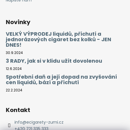
Napište nám
Novinky
VELKÝ VÝPRODEJ liquidů, příchutí a
jednorázových cigaret bez kolků - JEN
DNES!
30.9.2024
3 RADY, jak si v klidu užít dovolenou
12.6.2024
Spotřební daň a její dopad na zvyšování
cen liquidů, bází a příchutí
22.2.2024
Kontakt
info
@
ecigarety-zumi.cz
+420 721 335 333