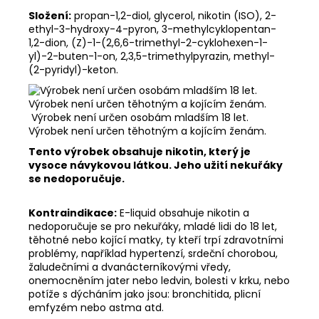
Složení:
propan-1,2-diol, glycerol, nikotin (ISO), 2-
ethyl-3-hydroxy-4-pyron, 3-methylcyklopentan-
1,2-dion, (Z)-1-(2,6,6-trimethyl-2-cyklohexen-1-
yl)-2-buten-1-on, 2,3,5-trimethylpyrazin, methyl-
(2-pyridyl)-keton.
Výrobek není určen osobám mladším 18 let.
Výrobek není určen těhotným a kojícím ženám.
Tento výrobek obsahuje nikotin, který je
vysoce návykovou látkou. Jeho užití nekuřáky
se nedoporučuje.
Kontraindikace:
E-liquid obsahuje nikotin a
nedoporučuje se pro nekuřáky, mladé lidi do 18 let,
těhotné nebo kojící matky, ty kteří trpí zdravotními
problémy, například hypertenzí, srdeční chorobou,
žaludečními a dvanácterníkovými vředy,
onemocněním jater nebo ledvin, bolesti v krku, nebo
potíže s dýcháním jako jsou: bronchitida, plicní
emfyzém nebo astma atd.