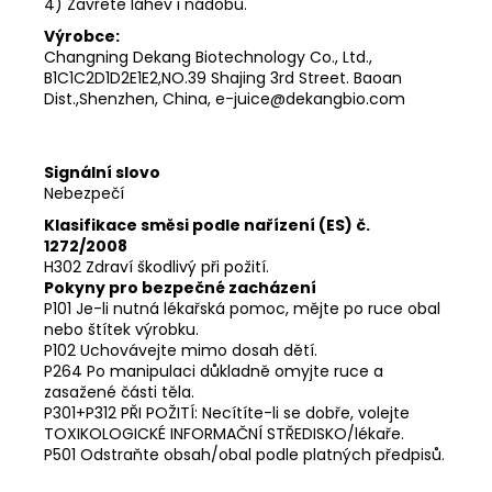
4) Zavřete láhev i nádobu.
Výrobce:
Changning Dekang Biotechnology Co., Ltd.,
B1C1C2D1D2E1E2,NO.39 Shajing 3rd Street. Baoan
Dist.,Shenzhen, China, e-juice@dekangbio.com
Signální slovo
Nebezpečí
Klasifikace směsi podle nařízení (ES) č.
1272/2008
H302 Zdraví škodlivý při požití.
Pokyny pro bezpečné zacházení
P101 Je-li nutná lékařská pomoc, mějte po ruce obal
nebo štítek výrobku.
P102 Uchovávejte mimo dosah dětí.
P264 Po manipulaci důkladně omyjte ruce a
zasažené části těla.
P301+P312 PŘI POŽITÍ: Necítíte-li se dobře, volejte
TOXIKOLOGICKÉ INFORMAČNÍ STŘEDISKO/lékaře.
P501 Odstraňte obsah/obal podle platných předpisů.