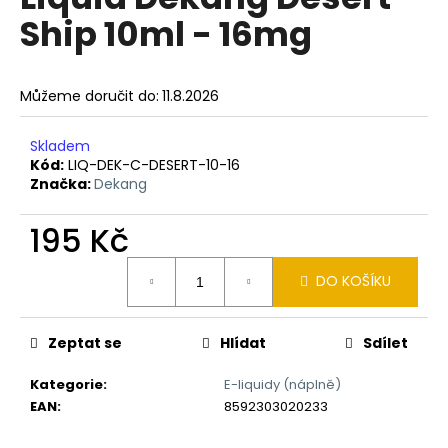
je
a
Ship 10ml - 16mg
0,0
z
j
5
í
hvězdiček.
Můžeme doručit do:
11.8.2026
t
?
Skladem
Kód:
LIQ-DEK-C-DESERT-10-16
Značka:
Dekang
195 Kč
HLEDAT
Měrná
DO KOŠÍKU
cena:
D
o
Zeptat se
Hlídat
Sdílet
p
o
Kategorie
:
E-liquidy (náplně)
r
EAN
:
8592303020233
u