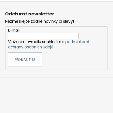
Z
á
Odebírat newsletter
p
Nezmeškejte žádné novinky či slevy!
a
t
E-mail
í
Vložením e-mailu souhlasím s
podmínkami
ochrany osobních údajů
PŘIHLÁSIT SE