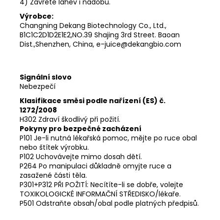
4) Zavřete láhev i nádobu.
Výrobce:
Changning Dekang Biotechnology Co., Ltd.,
B1C1C2D1D2E1E2,NO.39 Shajing 3rd Street. Baoan
Dist.,Shenzhen, China, e-juice@dekangbio.com
Signální slovo
Nebezpečí
Klasifikace směsi podle nařízení (ES) č.
1272/2008
H302 Zdraví škodlivý při požití.
Pokyny pro bezpečné zacházení
P101 Je-li nutná lékařská pomoc, mějte po ruce obal
nebo štítek výrobku.
P102 Uchovávejte mimo dosah dětí.
P264 Po manipulaci důkladně omyjte ruce a
zasažené části těla.
P301+P312 PŘI POŽITÍ: Necítíte-li se dobře, volejte
TOXIKOLOGICKÉ INFORMAČNÍ STŘEDISKO/lékaře.
P501 Odstraňte obsah/obal podle platných předpisů.