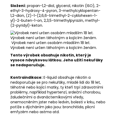
Složení:
propan-1,2-diol, glycerol, nikotin (ISO), 2-
ethyl-3-hydroxy-4-pyron, 3-methylcyklopentan-
1,2-dion, (Z)-1-(2,6,6-trimethyl-2-cyklohexen-1-
yl)-2-buten-1-on, 2,3,5-trimethylpyrazin, methyl-
(2-pyridyl)-keton.
Výrobek není určen osobám mladším 18 let.
Výrobek není určen těhotným a kojícím ženám.
Tento výrobek obsahuje nikotin, který je
vysoce návykovou látkou. Jeho užití nekuřáky
se nedoporučuje.
Kontraindikace:
E-liquid obsahuje nikotin a
nedoporučuje se pro nekuřáky, mladé lidi do 18 let,
těhotné nebo kojící matky, ty kteří trpí zdravotními
problémy, například hypertenzí, srdeční chorobou,
žaludečními a dvanácterníkovými vředy,
onemocněním jater nebo ledvin, bolesti v krku, nebo
potíže s dýcháním jako jsou: bronchitida, plicní
emfyzém nebo astma atd.