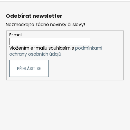
Z
á
Odebírat newsletter
p
Nezmeškejte žádné novinky či slevy!
a
t
E-mail
í
Vložením e-mailu souhlasím s
podmínkami
ochrany osobních údajů
PŘIHLÁSIT SE