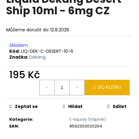
je
a
Ship 10ml - 6mg CZ
0,0
z
j
5
í
hvězdiček.
Můžeme doručit do:
12.8.2026
t
?
Skladem
Kód:
LIQ-DEK-C-DESERT-10-6
Značka:
Dekang
195 Kč
HLEDAT
Měrná
DO KOŠÍKU
cena:
D
o
Zeptat se
Hlídat
Sdílet
p
o
Kategorie
:
E-liquidy (náplně)
r
EAN
:
8592303020264
u