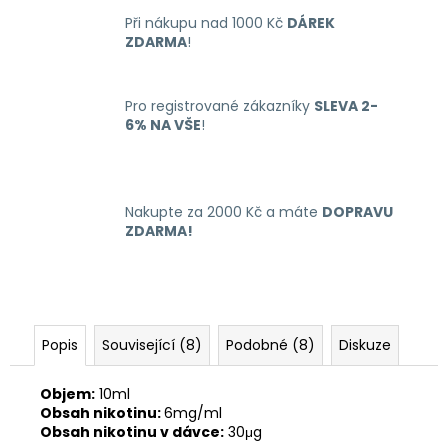
č
u
Při nákupu nad 1000 Kč
DÁREK
ZDARMA
!
j
e
m
Pro registrované zákazníky
SLEVA 2-
e
6% NA VŠE
!
LIQUID
ARAMAX
MAX
Nakupte za 2000 Kč a máte
DOPRAVU
STRAWBERRY
ZDARMA!
10ML-
12MG
168
Kč
Popis
Související (8)
Podobné (8)
Diskuze
Objem:
10ml
Obsah nikotinu:
6mg/ml
Obsah nikotinu v dávce:
30μg