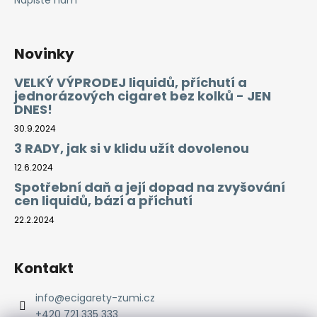
Napište nám
Novinky
VELKÝ VÝPRODEJ liquidů, příchutí a
jednorázových cigaret bez kolků - JEN
DNES!
30.9.2024
3 RADY, jak si v klidu užít dovolenou
12.6.2024
Spotřební daň a její dopad na zvyšování
cen liquidů, bází a příchutí
22.2.2024
Kontakt
info
@
ecigarety-zumi.cz
+420 721 335 333