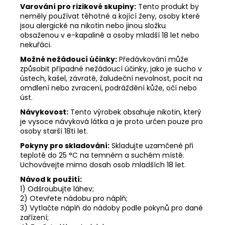
Varování pro rizikové skupiny:
Tento produkt by
neměly používat těhotné a kojící ženy, osoby které
jsou alergické na nikotin nebo jinou složku
obsaženou v e-kapalině a osoby mladší 18 let nebo
nekuřáci.
Možné nežádoucí účinky:
Předávkování může
způsobit případné nežádoucí účinky, jako je sucho v
ústech, kašel, závratě, žaludeční nevolnost, pocit na
omdlení nebo zvracení, podráždění kůže, očí nebo
úst.
Návykovost:
Tento výrobek obsahuje nikotin, který
je vysoce návyková látka a je proto určen pouze pro
osoby starší 18ti let.
Pokyny pro skladování:
Skladujte uzamčené při
teplotě do 25 °C na temném a suchém místě.
Uchovávejte mimo dosah osob mladších 18 let.
Návod k použití:
1) Odšroubujte láhev;
2) Otevřete nádobu pro náplň;
3) Vytlačte náplň do nádoby podle pokynů pro dané
zařízení;