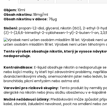
Objem:
10ml
Obsah nikotinu:
18mg/ml
Obsah nikotinu v dávce:
76μg
Složení:
propan-1,2-diol, glycerol, nikotin (ISO), 2-ethyl-3-
(Z)-1-(2,6,6-trimethyl-2-cyklohexen-1-yl)-2-buten-1-on, 2,3,
určen osobám mladším 18 let. Výrobek není určen těhotným 
Tento výrobek obsahuje nikotin, který je vysoce návyko
nedoporučuje.
Kontraindikace:
E-liquid obsahuje nikotin a nedoporučuje se 
nebo kojící matky, ty kteří trpí zdravotními problémy, napříkl
dvanácterníkovými vředy, onemocněním jater nebo ledvin, bole
bronchitida, plicní emfyzém nebo astma atd.
Varování pro rizikové skupiny:
Tento produkt by neměly použ
alergické na nikotin nebo jinou složku obsaženou v e-kapalině
Možné nežádoucí účinky:
Předávkování může způsobit přípa
kašel, závratě, žaludeční nevolnost, pocit na omdlení nebo zv