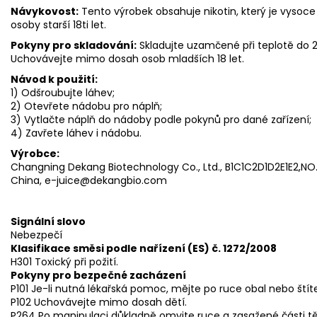
Návykovost:
Tento výrobek obsahuje nikotin, který je vysoce
osoby starší 18ti let.
Pokyny pro skladování:
Skladujte uzamčené při teplotě do
Uchovávejte mimo dosah osob mladších 18 let.
Návod k použití:
1) Odšroubujte láhev;
2) Otevřete nádobu pro náplň;
3) Vytlačte náplň do nádoby podle pokynů pro dané zařízení;
4) Zavřete láhev i nádobu.
Výrobce:
Changning Dekang Biotechnology Co., Ltd., B1C1C2D1D2E1E2,NO.3
China, e-juice@dekangbio.com
Signální slovo
Nebezpečí
Klasifikace směsi podle nařízení (ES) č. 1272/2008
H301 Toxický při požití.
Pokyny pro bezpečné zacházení
P101 Je-li nutná lékařská pomoc, mějte po ruce obal nebo štít
P102 Uchovávejte mimo dosah dětí.
P264 Po manipulaci důkladně omyjte ruce a zasažené části tě