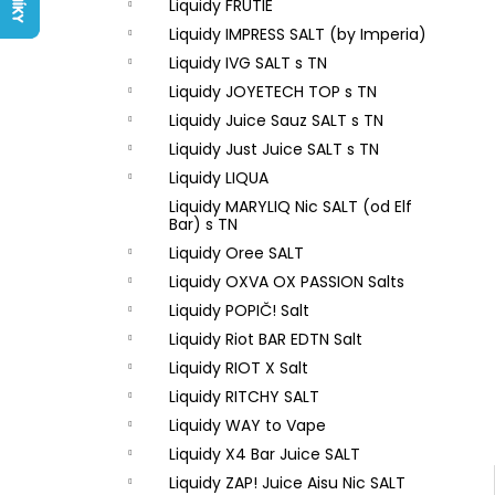
LIQUID ARAMAX 4PACK CIGAR
Liquidy FRUTIE
l
TOBACCO 4X10ML-18MG
Liquidy IMPRESS SALT (by Imperia)
558 Kč
Liquidy IVG SALT s TN
Liquidy JOYETECH TOP s TN
Liquidy Juice Sauz SALT s TN
Liquidy Just Juice SALT s TN
Liquidy LIQUA
Liquidy MARYLIQ Nic SALT (od Elf
Bar) s TN
Liquidy Oree SALT
Liquidy OXVA OX PASSION Salts
Liquidy POPIČ! Salt
Liquidy Riot BAR EDTN Salt
Liquidy RIOT X Salt
Liquidy RITCHY SALT
Liquidy WAY to Vape
Liquidy X4 Bar Juice SALT
Liquidy ZAP! Juice Aisu Nic SALT