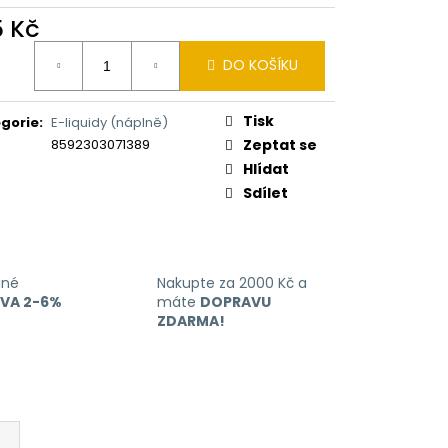
ERICAN BLEND 10ML-
 MÍCHANÝ TABÁK)
5 Kč
ná
DO KOŠÍKU
:
Tisk
gorie
:
E-liquidy (náplně)
8592303071389
Zeptat se
Hlídat
Sdílet
ané
Nakupte za 2000 Kč a
EVA 2-6%
máte
DOPRAVU
ZDARMA!