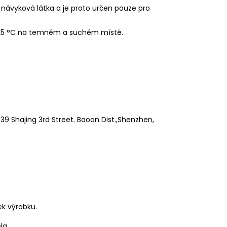
 návyková látka a je proto určen pouze pro
 25 °C na temném a suchém místě.
9 Shajing 3rd Street. Baoan Dist.,Shenzhen,
ek výrobku.
la.