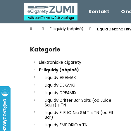
K
Přejít
na
o
Kontakt
O n
obsah
Zpět
Zpět
š
do
do
í
Domů
E-liquidy (náplně)
Liquid Dekang Fift
k
obchodu
obchodu
P
o
Kategorie
Přeskočit
s
kategorie
t
Elektronické cigarety
r
E-liquidy (náplně)
a
Liquidy ARAMAX
n
Liquidy DEKANG
n
Liquidy DREAMIX
í
Liquidy Drifter Bar Salts (od Juice
p
Sauz) s TN
a
Liquidy ELFLIQ Nic SALT s TN (od Elf
Bar)
n
Liquidy EMPORIO s TN
e