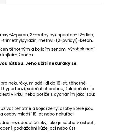
hydroxy-4-pyron, 3-methylcyklopentan-1,2-dion,
5-trimethylpyrazin, methyl-(2-pyridyl)-keton.
Výrobek není
a kojícím ženám.
vou látkou. Jeho užití nekuřáky se
pro nekuřáky, mladé lidi do 18 let, těhotné
ad hypertenzí, srdeční chorobou, žaludečními a
sti v krku, nebo potíže s dýcháním jako jsou:
ívat těhotné a kojící ženy, osoby které jsou
 a osoby mladší 18 let nebo nekuřáci.
dné nežádoucí účinky, jako je sucho v ústech,
racení, podráždění kůže, očí nebo úst.