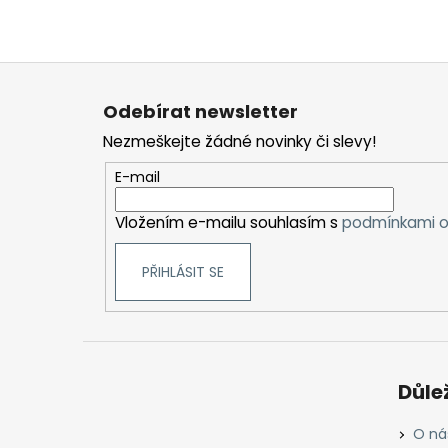
Z
á
Odebírat newsletter
p
Nezmeškejte žádné novinky či slevy!
a
t
E-mail
í
Vložením e-mailu souhlasím s
podmínkami o
PŘIHLÁSIT SE
Důle
O ná