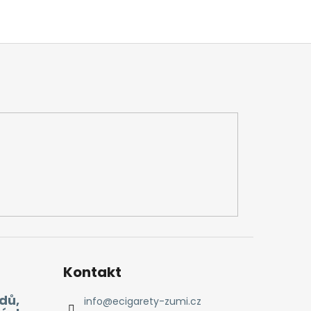
Kontakt
dů,
info
@
ecigarety-zumi.cz