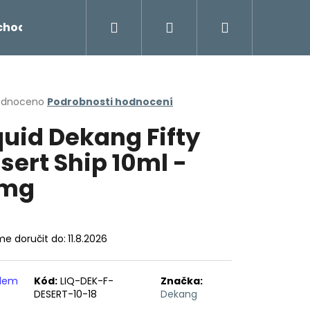
Hledat
Přihlášení
Nákupní
chodu
Novinky
Napište nám
Míchání liq
košík
rné
odnoceno
Podrobnosti hodnocení
cení
quid Dekang Fifty
ktu
sert Ship 10ml -
8mg
ček.
e doručit do:
11.8.2026
Následující
adem
Kód:
LIQ-DEK-F-
Značka:
DESERT-10-18
Dekang