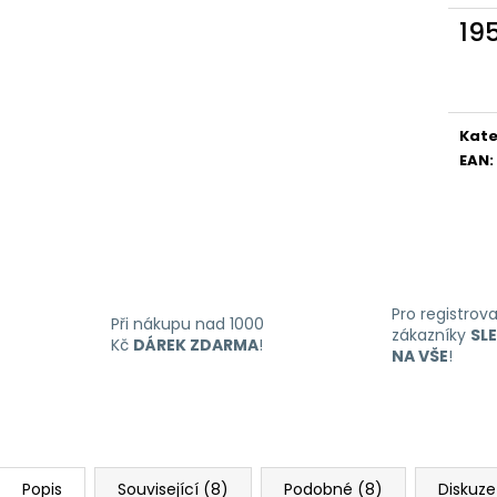
LIQUID DEKANG MENTHOL 10ML - 6MG
LIQUID LIQUA AM
(MENTOL)
6MG (AMERICKÝ
19
195 Kč
198 Kč
Měr
cena
Kate
EAN
:
Pro registrov
Při nákupu nad 1000
zákazníky
SL
Kč
DÁREK ZDARMA
!
NA VŠE
!
Popis
Související (8)
Podobné (8)
Diskuze