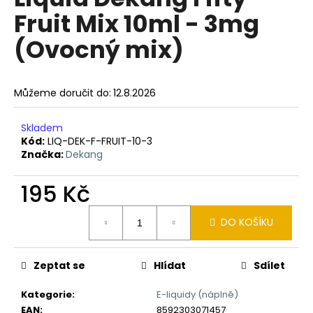
je
a
Fruit Mix 10ml - 3mg
0,0
z
j
(Ovocný mix)
5
í
hvězdiček.
t
?
Můžeme doručit do:
12.8.2026
Skladem
Kód:
LIQ-DEK-F-FRUIT-10-3
Značka:
Dekang
HLEDAT
195 Kč
Měrná
D
DO KOŠÍKU
cena:
o
p
Zeptat se
Hlídat
Sdílet
o
r
Kategorie
:
E-liquidy (náplně)
u
EAN
:
8592303071457