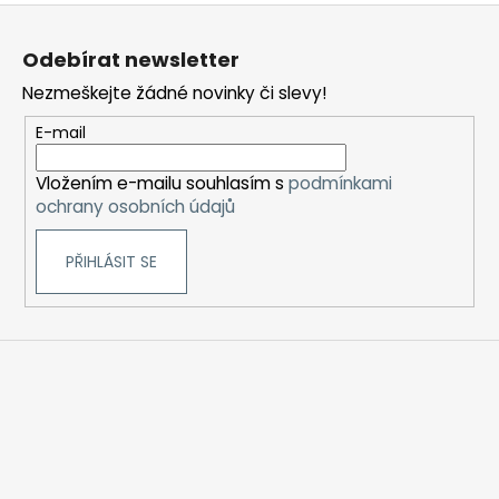
Z
á
Odebírat newsletter
p
Nezmeškejte žádné novinky či slevy!
a
t
E-mail
í
Vložením e-mailu souhlasím s
podmínkami
ochrany osobních údajů
PŘIHLÁSIT SE