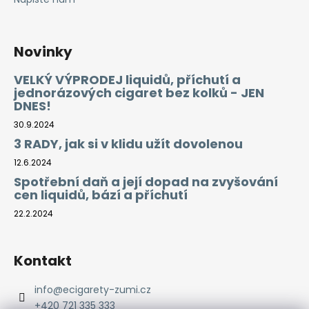
Novinky
VELKÝ VÝPRODEJ liquidů, příchutí a
jednorázových cigaret bez kolků - JEN
DNES!
30.9.2024
3 RADY, jak si v klidu užít dovolenou
12.6.2024
Spotřební daň a její dopad na zvyšování
cen liquidů, bází a příchutí
22.2.2024
Kontakt
info
@
ecigarety-zumi.cz
+420 721 335 333