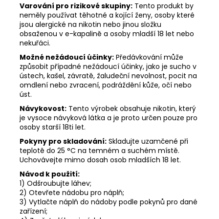
Varování pro rizikové skupiny:
Tento produkt by
neměly používat těhotné a kojící ženy, osoby které
jsou alergické na nikotin nebo jinou složku
obsaženou v e-kapalině a osoby mladší 18 let nebo
nekuřáci.
Možné nežádoucí účinky:
Předávkování může
způsobit případné nežádoucí účinky, jako je sucho v
ústech, kašel, závratě, žaludeční nevolnost, pocit na
omdlení nebo zvracení, podráždění kůže, očí nebo
úst.
Návykovost:
Tento výrobek obsahuje nikotin, který
je vysoce návyková látka a je proto určen pouze pro
osoby starší 18ti let.
Pokyny pro skladování:
Skladujte uzamčené při
teplotě do 25 °C na temném a suchém místě.
Uchovávejte mimo dosah osob mladších 18 let.
Návod k použití:
1) Odšroubujte láhev;
2) Otevřete nádobu pro náplň;
3) Vytlačte náplň do nádoby podle pokynů pro dané
zařízení;