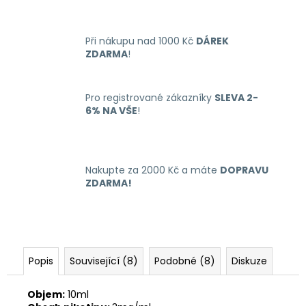
č
u
j
Při nákupu nad 1000 Kč
DÁREK
e
ZDARMA
!
m
e
Pro registrované zákazníky
SLEVA 2-
6% NA VŠE
!
LIQUID
LIQUA
4PACK
BRIGHT
TOBACCO
Nakupte za 2000 Kč a máte
DOPRAVU
4X10ML-
ZDARMA!
6MG
(ČISTÁ
TABÁKOVÁ
PŘÍCHUŤ)
638
Kč
Popis
Související (8)
Podobné (8)
Diskuze
Objem:
10ml