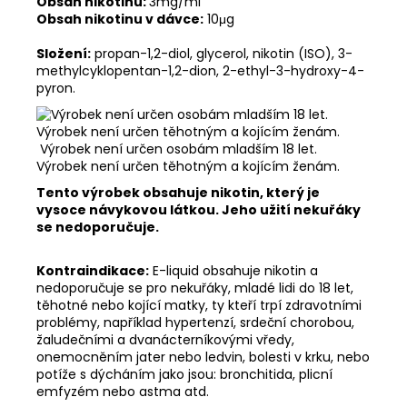
Obsah nikotinu:
3mg/ml
Obsah nikotinu v dávce:
10μg
Složení:
propan-1,2-diol, glycerol, nikotin (ISO), 3-
methylcyklopentan-1,2-dion, 2-ethyl-3-hydroxy-4-
pyron.
Výrobek není určen osobám mladším 18 let.
Výrobek není určen těhotným a kojícím ženám.
Tento výrobek obsahuje nikotin, který je
vysoce návykovou látkou. Jeho užití nekuřáky
se nedoporučuje.
Kontraindikace:
E-liquid obsahuje nikotin a
nedoporučuje se pro nekuřáky, mladé lidi do 18 let,
těhotné nebo kojící matky, ty kteří trpí zdravotními
problémy, například hypertenzí, srdeční chorobou,
žaludečními a dvanácterníkovými vředy,
onemocněním jater nebo ledvin, bolesti v krku, nebo
potíže s dýcháním jako jsou: bronchitida, plicní
emfyzém nebo astma atd.