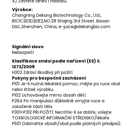
4) Zavřete láhev i nádobu.
Výrobce:
Changning Dekang Biotechnology Co., Ltd.,
B1C1C2D1D2E1E2,NO.39 Shajing 3rd Street. Baoan
Dist.,Shenzhen, China, e-juice@dekangbio.com
Signální slovo
Nebezpečí
Klasifikace směsi podle nařízení (ES) č.
1272/2008
H302 Zdraví škodlivý při požití.
Pokyny pro bezpečné zacházení
P101 Je-li nutná lékařská pomoc, mějte po ruce obal
nebo štítek výrobku.
P102 Uchovávejte mimo dosah dětí.
P264 Po manipulaci důkladně omyjte ruce a
zasažené části těla.
P301+P312 PŘI POŽITÍ: Necítíte-li se dobře, volejte
TOXIKOLOGICKÉ INFORMAČNÍ STŘEDISKO/lékaře.
P501 Odstraňte obsah/obal podle platných předpisů.