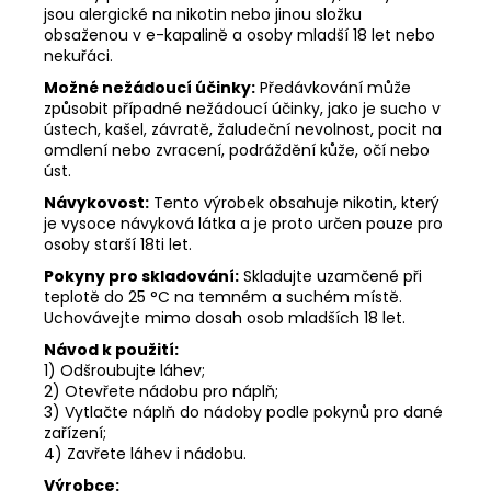
jsou alergické na nikotin nebo jinou složku
obsaženou v e-kapalině a osoby mladší 18 let nebo
nekuřáci.
Možné nežádoucí účinky:
Předávkování může
způsobit případné nežádoucí účinky, jako je sucho v
ústech, kašel, závratě, žaludeční nevolnost, pocit na
omdlení nebo zvracení, podráždění kůže, očí nebo
úst.
Návykovost:
Tento výrobek obsahuje nikotin, který
je vysoce návyková látka a je proto určen pouze pro
osoby starší 18ti let.
Pokyny pro skladování:
Skladujte uzamčené při
teplotě do 25 °C na temném a suchém místě.
Uchovávejte mimo dosah osob mladších 18 let.
Návod k použití:
1) Odšroubujte láhev;
2) Otevřete nádobu pro náplň;
3) Vytlačte náplň do nádoby podle pokynů pro dané
zařízení;
4) Zavřete láhev i nádobu.
Výrobce: