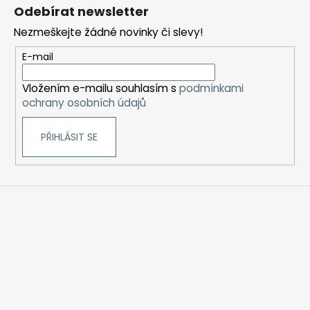
á
Odebírat newsletter
p
Nezmeškejte žádné novinky či slevy!
a
t
E-mail
í
Vložením e-mailu souhlasím s
podmínkami
ochrany osobních údajů
PŘIHLÁSIT SE