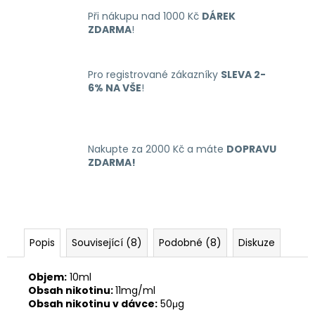
č
u
Při nákupu nad 1000 Kč
DÁREK
ZDARMA
!
j
e
m
Pro registrované zákazníky
SLEVA 2-
e
6% NA VŠE
!
LIQUID
ARAMAX
4PACK
Nakupte za 2000 Kč a máte
DOPRAVU
MAX
ZDARMA!
MENTHOL
4X10ML-
12MG
558
Kč
Popis
Související (8)
Podobné (8)
Diskuze
Objem:
10ml
Obsah nikotinu:
11mg/ml
Obsah nikotinu v dávce:
50μg