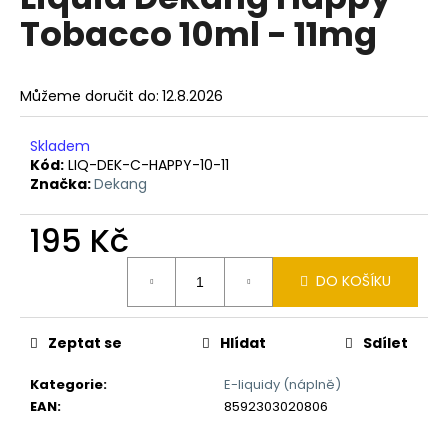
je
a
Tobacco 10ml - 11mg
0,0
z
j
5
í
hvězdiček.
Můžeme doručit do:
12.8.2026
t
?
Skladem
Kód:
LIQ-DEK-C-HAPPY-10-11
Značka:
Dekang
195 Kč
HLEDAT
Měrná
DO KOŠÍKU
cena:
D
o
Zeptat se
Hlídat
Sdílet
p
o
Kategorie
:
E-liquidy (náplně)
r
EAN
:
8592303020806
u