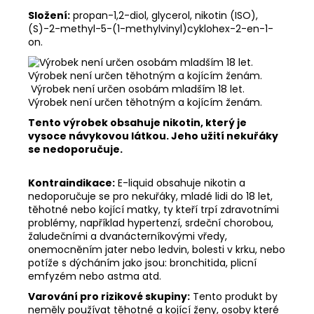
Složení:
propan-1,2-diol, glycerol, nikotin (ISO),
(S)-2-methyl-5-(1-methylvinyl)cyklohex-2-en-1-
on.
Výrobek není určen osobám mladším 18 let.
Výrobek není určen těhotným a kojícím ženám.
Tento výrobek obsahuje nikotin, který je
vysoce návykovou látkou. Jeho užití nekuřáky
se nedoporučuje.
Kontraindikace:
E-liquid obsahuje nikotin a
nedoporučuje se pro nekuřáky, mladé lidi do 18 let,
těhotné nebo kojící matky, ty kteří trpí zdravotními
problémy, například hypertenzí, srdeční chorobou,
žaludečními a dvanácterníkovými vředy,
onemocněním jater nebo ledvin, bolesti v krku, nebo
potíže s dýcháním jako jsou: bronchitida, plicní
emfyzém nebo astma atd.
Varování pro rizikové skupiny:
Tento produkt by
neměly používat těhotné a kojící ženy, osoby které