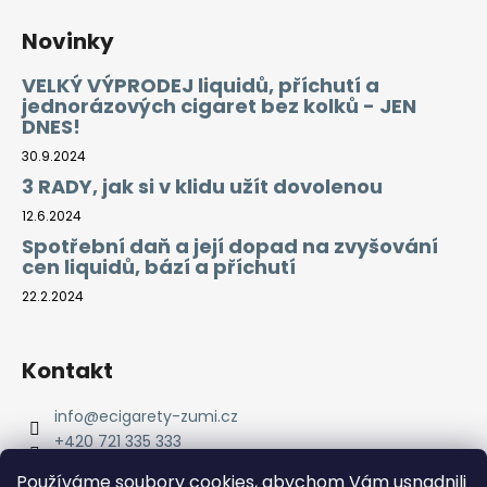
Novinky
VELKÝ VÝPRODEJ liquidů, příchutí a
jednorázových cigaret bez kolků - JEN
DNES!
30.9.2024
3 RADY, jak si v klidu užít dovolenou
12.6.2024
Spotřební daň a její dopad na zvyšování
cen liquidů, bází a příchutí
22.2.2024
Kontakt
info
@
ecigarety-zumi.cz
+420 721 335 333
Facebook eCigarety ZUMI
Používáme soubory cookies, abychom Vám usnadnili