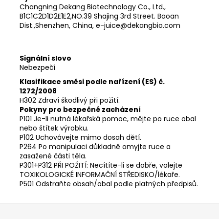
Changning Dekang Biotechnology Co., Ltd.,
B1C1C2D1D2E1E2,NO.39 Shajing 3rd Street. Baoan
Dist.,Shenzhen, China, e-juice@dekangbio.com
Signální slovo
Nebezpečí
Klasifikace směsi podle nařízení (ES) č.
1272/2008
H302 Zdraví škodlivý při požití.
Pokyny pro bezpečné zacházení
P101 Je-li nutná lékařská pomoc, mějte po ruce obal
nebo štítek výrobku.
P102 Uchovávejte mimo dosah dětí.
P264 Po manipulaci důkladně omyjte ruce a
zasažené části těla.
P301+P312 PŘI POŽITÍ: Necítíte-li se dobře, volejte
TOXIKOLOGICKÉ INFORMAČNÍ STŘEDISKO/lékaře.
P501 Odstraňte obsah/obal podle platných předpisů.
Z