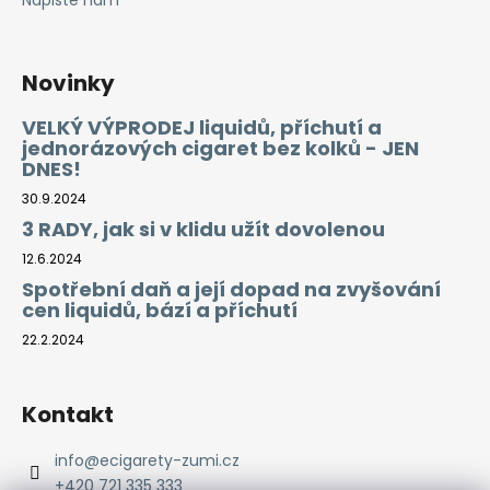
Napište nám
Novinky
VELKÝ VÝPRODEJ liquidů, příchutí a
jednorázových cigaret bez kolků - JEN
DNES!
30.9.2024
3 RADY, jak si v klidu užít dovolenou
12.6.2024
Spotřební daň a její dopad na zvyšování
cen liquidů, bází a příchutí
22.2.2024
Kontakt
info
@
ecigarety-zumi.cz
+420 721 335 333