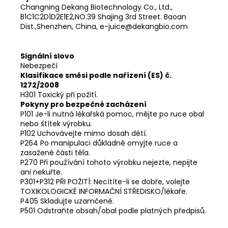
Changning Dekang Biotechnology Co., Ltd.,
B1C1C2D1D2E1E2,NO.39 Shajing 3rd Street. Baoan
Dist.,Shenzhen, China, e-juice@dekangbio.com
Signální slovo
Nebezpečí
Klasifikace směsi podle nařízení (ES) č.
1272/2008
H301 Toxický při požití.
Pokyny pro bezpečné zacházení
P101 Je-li nutná lékařská pomoc, mějte po ruce obal
nebo štítek výrobku.
P102 Uchovávejte mimo dosah dětí.
P264 Po manipulaci důkladně omyjte ruce a
zasažené části těla.
P270 Při používání tohoto výrobku nejezte, nepijte
ani nekuřte.
P301+P312 PŘI POŽITÍ: Necítíte-li se dobře, volejte
TOXIKOLOGICKÉ INFORMAČNÍ STŘEDISKO/lékaře.
P405 Skladujte uzamčené.
P501 Odstraňte obsah/obal podle platných předpisů.