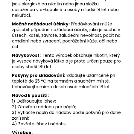
jsou alergické na nikotin nebo jinou složku
obsaženou v e-kapalině a osoby mladší 18 let nebo
nekuřáci.
Možné nežádoucí účinky:
Předávkování může
způsobit případné nežádoucí účinky, jako je sucho v
ústech, kašel, závratě, žaludeční nevolnost, pocit na
omdlení nebo zvracení, podráždění kůže, očí nebo
úst.
Návykovost:
Tento výrobek obsahuje nikotin, který
je vysoce návyková látka a je proto určen pouze pro
osoby starší 18ti let.
Pokyny pro skladování:
Skladujte uzamčené při
teplotě do 25 °C na temném a suchém místě.
Uchovávejte mimo dosah osob mladších 18 let.
Návod k použití:
1) Odšroubujte láhev;
2) Otevřete nádobu pro náplň;
3) Vytlačte náplň do nádoby podle pokynů pro dané
zařízení;
4) Zavřete láhev i nádobu.
Výrobce: