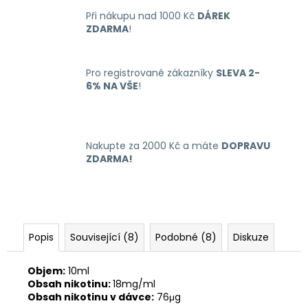
č
u
Při nákupu nad 1000 Kč
DÁREK
ZDARMA
!
j
e
m
Pro registrované zákazníky
SLEVA 2-
e
6% NA VŠE
!
OXVA
XLIM
GO
Nakupte za 2000 Kč a máte
DOPRAVU
ELEKTRONICKÁ
ZDARMA!
CIGARETA
1000MAH
BLACK
235
Kč
Původně:
Popis
Související (8)
Podobné (8)
Diskuze
399
Kč
Objem:
10ml
Obsah nikotinu:
18mg/ml
Obsah nikotinu v dávce:
76μg