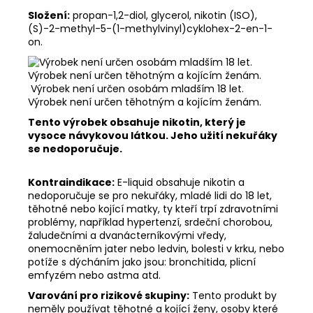
Složení:
propan-1,2-diol, glycerol, nikotin (ISO),
(S)-2-methyl-5-(1-methylvinyl)cyklohex-2-en-1-
on.
Výrobek není určen osobám mladším 18 let.
Výrobek není určen těhotným a kojícím ženám.
Tento výrobek obsahuje nikotin, který je
vysoce návykovou látkou. Jeho užití nekuřáky
se nedoporučuje.
Kontraindikace:
E-liquid obsahuje nikotin a
nedoporučuje se pro nekuřáky, mladé lidi do 18 let,
těhotné nebo kojící matky, ty kteří trpí zdravotními
problémy, například hypertenzí, srdeční chorobou,
žaludečními a dvanácterníkovými vředy,
onemocněním jater nebo ledvin, bolesti v krku, nebo
potíže s dýcháním jako jsou: bronchitida, plicní
emfyzém nebo astma atd.
Varování pro rizikové skupiny:
Tento produkt by
neměly používat těhotné a kojící ženy, osoby které