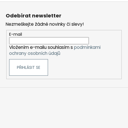
Z
á
Odebírat newsletter
p
Nezmeškejte žádné novinky či slevy!
a
t
E-mail
í
Vložením e-mailu souhlasím s
podmínkami
ochrany osobních údajů
PŘIHLÁSIT SE