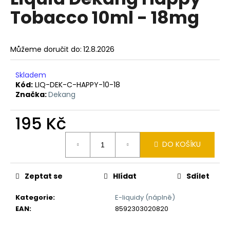
je
a
Tobacco 10ml - 18mg
0,0
z
j
5
í
hvězdiček.
Můžeme doručit do:
12.8.2026
t
?
Skladem
Kód:
LIQ-DEK-C-HAPPY-10-18
Značka:
Dekang
195 Kč
HLEDAT
Měrná
DO KOŠÍKU
cena:
D
o
Zeptat se
Hlídat
Sdílet
p
o
Kategorie
:
E-liquidy (náplně)
r
EAN
:
8592303020820
u