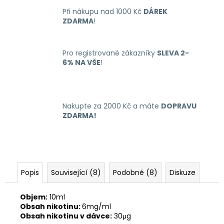
č
u
Při nákupu nad 1000 Kč
DÁREK
ZDARMA
!
j
e
m
Pro registrované zákazníky
SLEVA 2-
e
6% NA VŠE
!
LIQUID
ARAMAX
MAX
Nakupte za 2000 Kč a máte
DOPRAVU
STRAWBERRY
ZDARMA!
10ML-
12MG
168
Kč
Popis
Související (8)
Podobné (8)
Diskuze
Objem:
10ml
Obsah nikotinu:
6mg/ml
Obsah nikotinu v dávce:
30μg