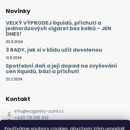
Novinky
VELKÝ VÝPRODEJ liquidů, příchutí a
jednorázových cigaret bez kolků - JEN
DNES!
30.9.2024
3 RADY, jak si v klidu užít dovolenou
12.6.2024
Spotřební daň a její dopad na zvyšování
cen liquidů, bází a příchutí
22.2.2024
Kontakt
info
@
ecigarety-zumi.cz
+420 721 335 333
Facebook eCigarety ZUMI
Používáme soubory cookies, abychom Vám usnadnili