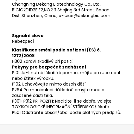
Changning Dekang Biotechnology Co., Ltd.,
B1C1C2D1D2E1E2,NO.39 Shajing 3rd Street. Baoan
Dist.,Shenzhen, China, e-juice@dekangbio.com
Signální slovo
Nebezpečí
Klasifikace směsi podle nařízení (ES) č.
1272/2008
H302 Zdraví škodlivý při požití.
Pokyny pro bezpečné zacházení
P101 Je-li nutná lékařská pomoc, mějte po ruce obal
nebo štítek výrobku.
P102 Uchovávejte mimo dosah dětí.
P264 Po manipulaci důkladně omyjte ruce a
zasažené části těla.
P301+P312 PŘI POŽITÍ: Necítíte-li se dobře, volejte
TOXIKOLOGICKÉ INFORMAČNÍ STŘEDISKO/lékaře.
P501 Odstraňte obsah/obal podle platných předpisů.
Z