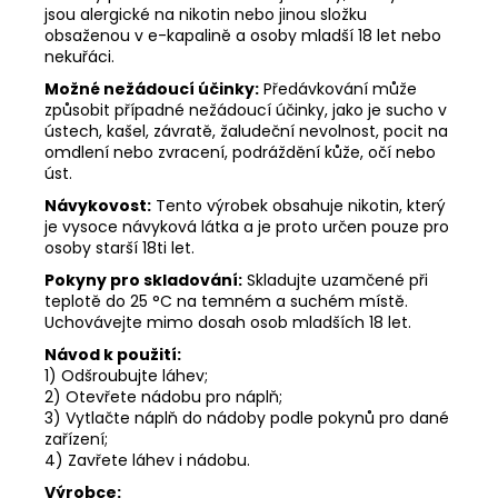
jsou alergické na nikotin nebo jinou složku
obsaženou v e-kapalině a osoby mladší 18 let nebo
nekuřáci.
Možné nežádoucí účinky:
Předávkování může
způsobit případné nežádoucí účinky, jako je sucho v
ústech, kašel, závratě, žaludeční nevolnost, pocit na
omdlení nebo zvracení, podráždění kůže, očí nebo
úst.
Návykovost:
Tento výrobek obsahuje nikotin, který
je vysoce návyková látka a je proto určen pouze pro
osoby starší 18ti let.
Pokyny pro skladování:
Skladujte uzamčené při
teplotě do 25 °C na temném a suchém místě.
Uchovávejte mimo dosah osob mladších 18 let.
Návod k použití:
1) Odšroubujte láhev;
2) Otevřete nádobu pro náplň;
3) Vytlačte náplň do nádoby podle pokynů pro dané
zařízení;
4) Zavřete láhev i nádobu.
Výrobce: