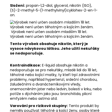
Složení:
propan-1,2-diol, glycerol, nikotin (ISO),
(S)-2-methyl-5-(1-methylvinyl)cyklohex-2-en-1-
on.
Výrobek není určen osobám mladším 18 let.
Výrobek není určen těhotným a kojícím ženám.
Tento výrobek obsahuje nikotin, který je
vysoce návykovou látkou. Jeho užití nekuřáky
se nedoporučuje.
Kontraindikace:
E-liquid obsahuje nikotin a
nedoporučuje se pro nekuřáky, mladé lidi do 18 let,
těhotné nebo kojící matky, ty kteří trpí zdravotními
problémy, například hypertenzí, srdeční chorobou,
žaludečními a dvanácterníkovými vředy,
onemocněním jater nebo ledvin, bolesti v krku, nebo
potíže s dýcháním jako jsou: bronchitida, plicní
emfyzém nebo astma atd.
Varování pro rizikové skupiny:
Tento produkt by
neměly používat těhotné a kojící ženy, osoby které