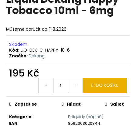
je
a
Tobacco 10ml - 6mg
0,0
z
j
5
í
hvězdiček.
Můžeme doručit do:
11.8.2026
t
?
Skladem
Kód:
LIQ-DEK-C-HAPPY-10-6
Značka:
Dekang
195 Kč
HLEDAT
Měrná
DO KOŠÍKU
cena:
D
o
Zeptat se
Hlídat
Sdílet
p
o
Kategorie
:
E-liquidy (náplně)
r
EAN
:
8592303020844
u