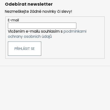
á
Odebírat newsletter
p
Nezmeškejte žádné novinky či slevy!
a
t
E-mail
í
Vložením e-mailu souhlasím s
podmínkami
ochrany osobních údajů
PŘIHLÁSIT SE